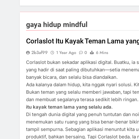
gaya hidup mindful
Corlaslot Itu Kayak Teman Lama yang
2b3af99
1 Year Ago
0
6 Mins
Corlaslot bukan sekadar aplikasi digital. Buatku, ia
yang hadir di saat paling dibutuhkan—setia menema
banyak bicara, dan selalu bisa diandalkan.
Ada kalanya dalam hidup, kita nggak nyari solusi. K
Bukan teman yang selalu memberi jawaban, tapi te
dan membuat segalanya terasa sedikit lebih ringan
itu kayak teman lama yang selalu ada
.
Di tengah dunia digital yang penuh tuntutan dan noi
menemukan satu ruang yang bisa benar-benar biki
tampil sempurna. Sebagian aplikasi menuntut kita un
produktif, bahkan bersaing. Tapi Corlaslot beda. I