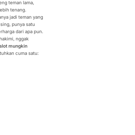
reng teman lama,
ebih tenang.
ranya jadi teman yang
ising, punya satu
erharga dari apa pun.
hakimi, nggak
slot mungkin
utuhkan cuma satu: