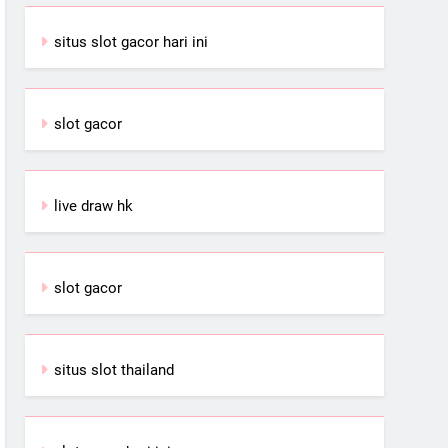
situs slot gacor hari ini
slot gacor
live draw hk
slot gacor
situs slot thailand