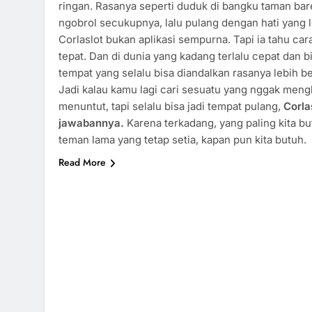
ringan. Rasanya seperti duduk di bangku taman ba
ngobrol secukupnya, lalu pulang dengan hati yang l
Corlaslot bukan aplikasi sempurna. Tapi ia tahu ca
tepat. Dan di dunia yang kadang terlalu cepat dan b
tempat yang selalu bisa diandalkan rasanya lebih b
Jadi kalau kamu lagi cari sesuatu yang nggak meng
menuntut, tapi selalu bisa jadi tempat pulang,
Corla
jawabannya.
Karena terkadang, yang paling kita b
teman lama yang tetap setia, kapan pun kita butuh.
Read More