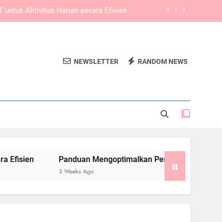
tuk Aktivitas Harian secara Efisien
 Aktivitas Harian yang Lebih Efisien
 Utama KAYA787 untuk Pengguna Baru
NEWSLETTER
RANDOM NEWS
man LEBAH4D yang Rapi dan Informatif
Kenyamanan Sehari-Hari.
tuk Aktivitas Harian secara Efisien
 Aktivitas Harian yang Lebih Efisien
 Utama KAYA787 untuk Pengguna Baru
Panduan Mengoptimalkan Penggunaan LEBAH4D untuk Akti
3 Weeks Ago