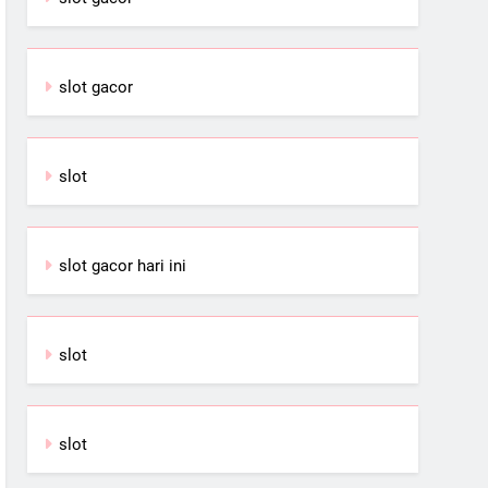
slot gacor
slot
slot gacor hari ini
slot
slot