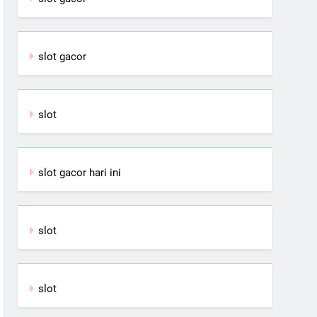
slot gacor
slot
slot gacor hari ini
slot
slot