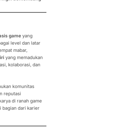
basis game
yang
gai level dan latar
tempat mabar,
ri
yang memadukan
asi, kolaborasi, dan
mukan komunitas
n reputasi
arya di ranah game
 bagian dari karier