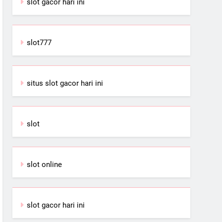
slot gacor hari ini
slot777
situs slot gacor hari ini
slot
slot online
slot gacor hari ini