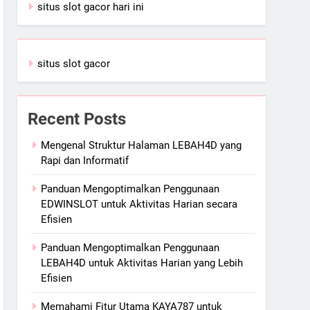
situs slot gacor hari ini
situs slot gacor
Recent Posts
Mengenal Struktur Halaman LEBAH4D yang
Rapi dan Informatif
Panduan Mengoptimalkan Penggunaan
EDWINSLOT untuk Aktivitas Harian secara
Efisien
Panduan Mengoptimalkan Penggunaan
LEBAH4D untuk Aktivitas Harian yang Lebih
Efisien
Memahami Fitur Utama KAYA787 untuk