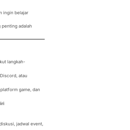
 ingin belajar
g penting adalah
ikut langkah-
 Discord, atau
 platform game, dan
ri
skusi, jadwal event,