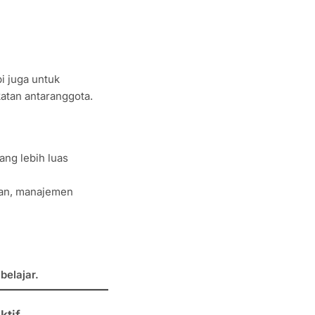
i juga untuk
atan antaranggota.
g lebih luas
inan, manajemen
belajar.
ktif