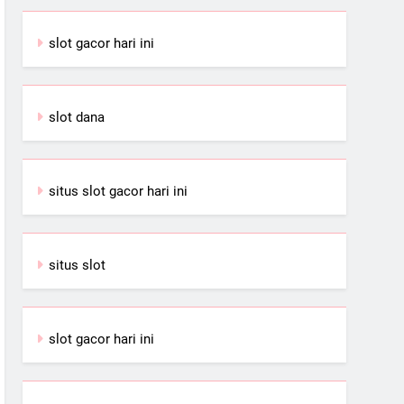
slot gacor hari ini
slot dana
situs slot gacor hari ini
situs slot
slot gacor hari ini