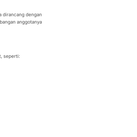
a dirancang dengan
mbangan anggotanya
 seperti: