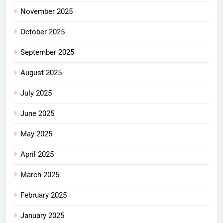
November 2025
October 2025
September 2025
August 2025
July 2025
June 2025
May 2025
April 2025
March 2025
February 2025
January 2025