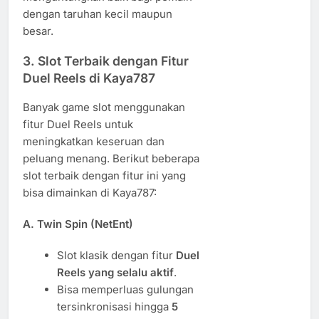
dengan taruhan kecil maupun
besar.
3. Slot Terbaik dengan Fitur
Duel Reels di Kaya787
Banyak game slot menggunakan
fitur Duel Reels untuk
meningkatkan keseruan dan
peluang menang. Berikut beberapa
slot terbaik dengan fitur ini yang
bisa dimainkan di Kaya787:
A. Twin Spin (NetEnt)
Slot klasik dengan fitur
Duel
Reels yang selalu aktif
.
Bisa memperluas gulungan
tersinkronisasi hingga
5