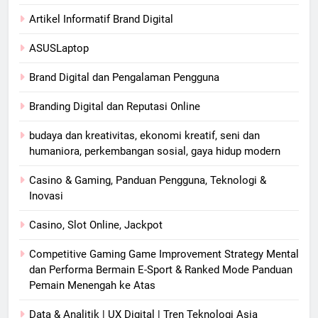
Artikel Informatif Brand Digital
ASUSLaptop
Brand Digital dan Pengalaman Pengguna
Branding Digital dan Reputasi Online
budaya dan kreativitas, ekonomi kreatif, seni dan
humaniora, perkembangan sosial, gaya hidup modern
Casino & Gaming, Panduan Pengguna, Teknologi &
Inovasi
Casino, Slot Online, Jackpot
Competitive Gaming Game Improvement Strategy Mental
dan Performa Bermain E-Sport & Ranked Mode Panduan
Pemain Menengah ke Atas
Data & Analitik | UX Digital | Tren Teknologi Asia