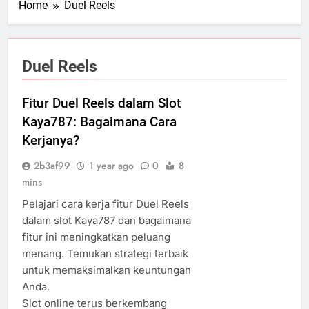
Home
Duel Reels
Duel Reels
Fitur Duel Reels dalam Slot
Kaya787: Bagaimana Cara
Kerjanya?
2b3af99
1 year ago
0
8
mins
Pelajari cara kerja fitur Duel Reels
dalam slot Kaya787 dan bagaimana
fitur ini meningkatkan peluang
menang. Temukan strategi terbaik
untuk memaksimalkan keuntungan
Anda.
Slot online terus berkembang