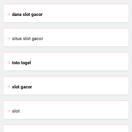
dana slot gacor
situs slot gacor
toto togel
slot gacor
slot