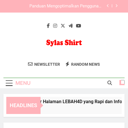
Skip
Panduan Mengoptimalkan Penggunaan LEBAH4D
to
untuk Aktivitas Harian yang Lebih Efisien
content
Memahami Fitur Utama KAYA787 untuk Pengguna
Baru
Mengenal Struktur Halaman LEBAH4D yang Rapi
dan Informatif
Panduan Mengoptimalkan Penggunaan
EDWINSLOT untuk Aktivitas Harian secara Efisien
Sylas Shirt
Panduan Mengoptimalkan Penggunaan LEBAH4D
Tampil Gaya Dengan Koleksi Kaus Dari
untuk Aktivitas Harian yang Lebih Efisien
NEWSLETTER
RANDOM NEWS
Sylas Shirt. Desain Trendi Untuk
Memahami Fitur Utama KAYA787 untuk Pengguna
Baru
Kenyamanan Sehari-Hari.
MENU
ngenal Struktur Halaman LEBAH4D yang Rapi dan Informatif
HEADLINES
Weeks Ago