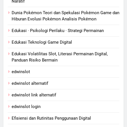
Naratif
Dunia Pokémon Teori dan Spekulasi Pokémon Game dan
Hiburan Evolusi Pokémon Analisis Pokémon
Edukasi · Psikologi Perilaku · Strategi Permainan
Edukasi Teknologi Game Digital
Edukasi Volatilitas Slot, Literasi Permainan Digital,
Panduan Risiko Bermain
edwinslot
edwinslot alternatif
edwinslot link alternatif
edwinslot login
Efisiensi dan Rutinitas Penggunaan Digital