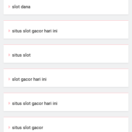
slot dana
situs slot gacor hari ini
situs slot
slot gacor hari ini
situs slot gacor hari ini
situs slot gacor