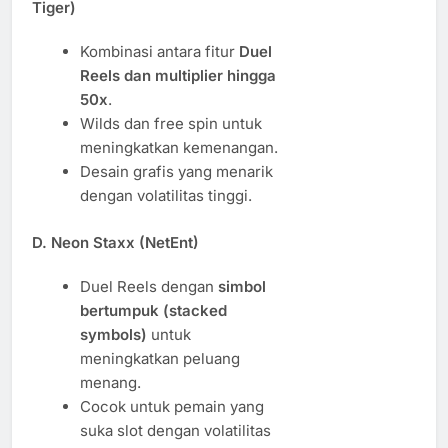
Tiger)
Kombinasi antara fitur
Duel
Reels dan multiplier hingga
50x
.
Wilds dan free spin untuk
meningkatkan kemenangan.
Desain grafis yang menarik
dengan volatilitas tinggi.
D. Neon Staxx (NetEnt)
Duel Reels dengan
simbol
bertumpuk (stacked
symbols)
untuk
meningkatkan peluang
menang.
Cocok untuk pemain yang
suka slot dengan volatilitas