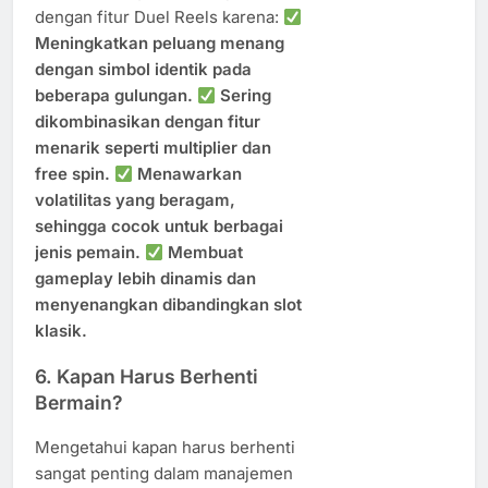
dengan fitur Duel Reels karena:
Meningkatkan peluang menang
dengan simbol identik pada
beberapa gulungan.
Sering
dikombinasikan dengan fitur
menarik seperti multiplier dan
free spin.
Menawarkan
volatilitas yang beragam,
sehingga cocok untuk berbagai
jenis pemain.
Membuat
gameplay lebih dinamis dan
menyenangkan dibandingkan slot
klasik.
6. Kapan Harus Berhenti
Bermain?
Mengetahui kapan harus berhenti
sangat penting dalam manajemen