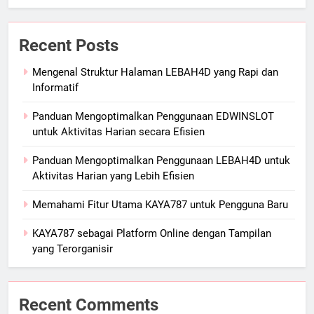
Recent Posts
Mengenal Struktur Halaman LEBAH4D yang Rapi dan
Informatif
Panduan Mengoptimalkan Penggunaan EDWINSLOT
untuk Aktivitas Harian secara Efisien
Panduan Mengoptimalkan Penggunaan LEBAH4D untuk
Aktivitas Harian yang Lebih Efisien
Memahami Fitur Utama KAYA787 untuk Pengguna Baru
KAYA787 sebagai Platform Online dengan Tampilan
yang Terorganisir
Recent Comments