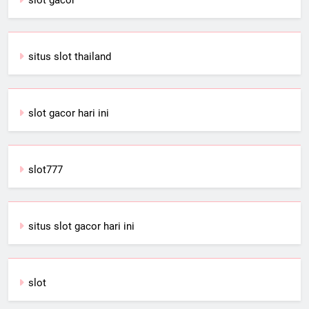
situs slot thailand
slot gacor hari ini
slot777
situs slot gacor hari ini
slot