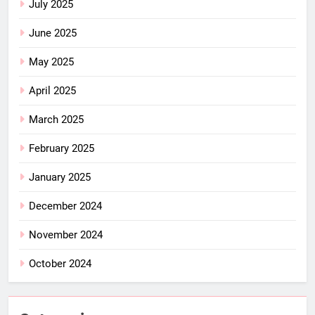
July 2025
June 2025
May 2025
April 2025
March 2025
February 2025
January 2025
December 2024
November 2024
October 2024