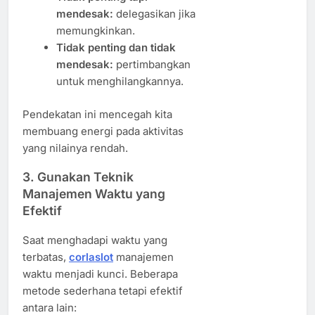
mendesak:
delegasikan jika
memungkinkan.
Tidak penting dan tidak
mendesak:
pertimbangkan
untuk menghilangkannya.
Pendekatan ini mencegah kita
membuang energi pada aktivitas
yang nilainya rendah.
3. Gunakan Teknik
Manajemen Waktu yang
Efektif
Saat menghadapi waktu yang
terbatas,
corlaslot
manajemen
waktu menjadi kunci. Beberapa
metode sederhana tetapi efektif
antara lain: