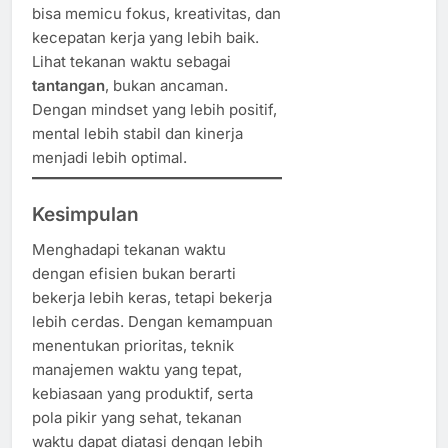
bisa memicu fokus, kreativitas, dan
kecepatan kerja yang lebih baik.
Lihat tekanan waktu sebagai
tantangan
, bukan ancaman.
Dengan mindset yang lebih positif,
mental lebih stabil dan kinerja
menjadi lebih optimal.
Kesimpulan
Menghadapi tekanan waktu
dengan efisien bukan berarti
bekerja lebih keras, tetapi bekerja
lebih cerdas. Dengan kemampuan
menentukan prioritas, teknik
manajemen waktu yang tepat,
kebiasaan yang produktif, serta
pola pikir yang sehat, tekanan
waktu dapat diatasi dengan lebih