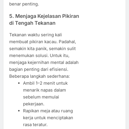
benar penting.
5. Menjaga Kejelasan Pikiran
di Tengah Tekanan
Tekanan waktu sering kali
membuat pikiran kacau. Padahal,
semakin kita panik, semakin sulit
menemukan solusi. Untuk itu,
menjaga kejernihan mental adalah
bagian penting dari efisiensi.
Beberapa langkah sederhana:
Ambil 1–2 menit untuk
menarik napas dalam
sebelum memulai
pekerjaan.
Rapikan meja atau ruang
kerja untuk menciptakan
rasa teratur.