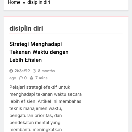
Home
disiplin diri
disiplin diri
Strategi Menghadapi
Tekanan Waktu dengan
Lebih Efisien
2b3af99
8 months
ago
0
7 mins
Pelajari strategi efektif untuk
menghadapi tekanan waktu secara
lebih efisien. Artikel ini membahas
teknik manajemen waktu,
pengaturan prioritas, dan
pendekatan mental yang
membantu meningkatkan