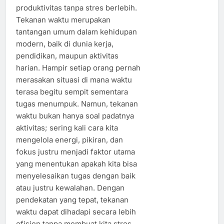
produktivitas tanpa stres berlebih.
Tekanan waktu merupakan
tantangan umum dalam kehidupan
modern, baik di dunia kerja,
pendidikan, maupun aktivitas
harian. Hampir setiap orang pernah
merasakan situasi di mana waktu
terasa begitu sempit sementara
tugas menumpuk. Namun, tekanan
waktu bukan hanya soal padatnya
aktivitas; sering kali cara kita
mengelola energi, pikiran, dan
fokus justru menjadi faktor utama
yang menentukan apakah kita bisa
menyelesaikan tugas dengan baik
atau justru kewalahan. Dengan
pendekatan yang tepat, tekanan
waktu dapat dihadapi secara lebih
efisien tanpa membuat kita stres