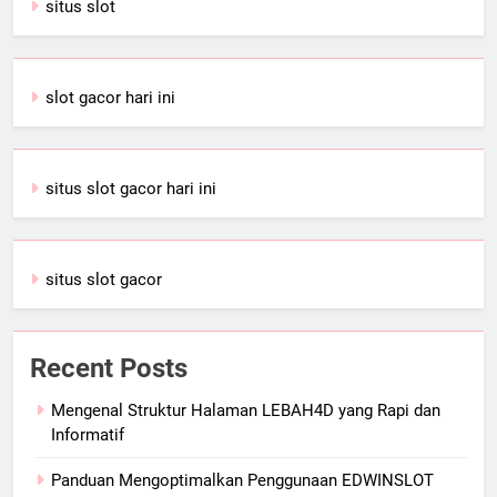
situs slot
slot gacor hari ini
situs slot gacor hari ini
situs slot gacor
Recent Posts
Mengenal Struktur Halaman LEBAH4D yang Rapi dan
Informatif
Panduan Mengoptimalkan Penggunaan EDWINSLOT