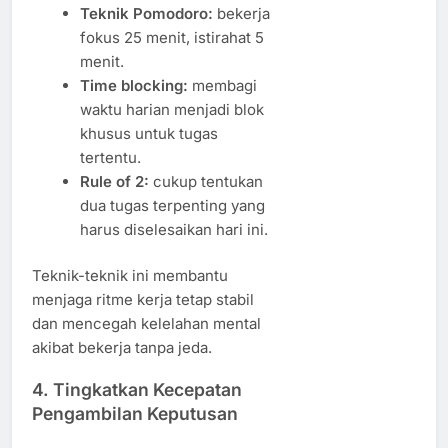
Teknik Pomodoro:
bekerja
fokus 25 menit, istirahat 5
menit.
Time blocking:
membagi
waktu harian menjadi blok
khusus untuk tugas
tertentu.
Rule of 2:
cukup tentukan
dua tugas terpenting yang
harus diselesaikan hari ini.
Teknik-teknik ini membantu
menjaga ritme kerja tetap stabil
dan mencegah kelelahan mental
akibat bekerja tanpa jeda.
4. Tingkatkan Kecepatan
Pengambilan Keputusan