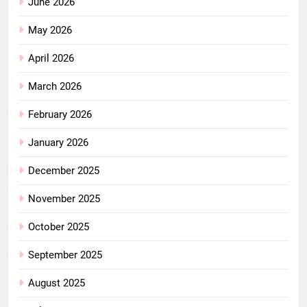
June 2026
May 2026
April 2026
March 2026
February 2026
January 2026
December 2025
November 2025
October 2025
September 2025
August 2025