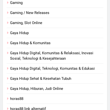
Gaming
Gaming / New Releases
Gaming, Slot Online
Gaya Hidup
Gaya Hidup & Komunitas
Gaya Hidup Digital, Komunitas & Relaksasi, Inovasi
Sosial, Teknologi & Kesejahteraan
Gaya Hidup Digital, Teknologi, Komunitas & Edukasi
Gaya Hidup Sehat & Kesehatan Tubuh
Gaya Hidup, Hiburan, Judi Online
horas88
horas88 link alternatif