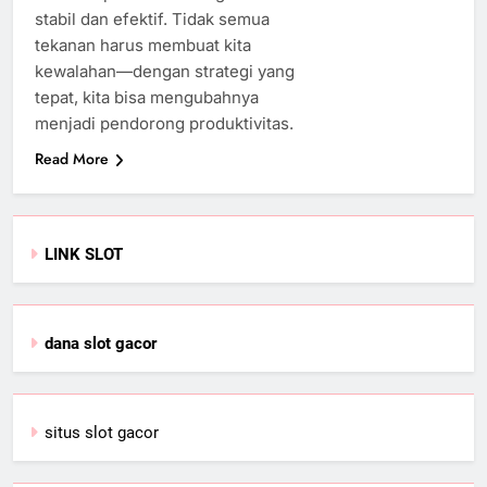
stabil dan efektif. Tidak semua
tekanan harus membuat kita
kewalahan—dengan strategi yang
tepat, kita bisa mengubahnya
menjadi pendorong produktivitas.
Read More
LINK SLOT
dana slot gacor
situs slot gacor