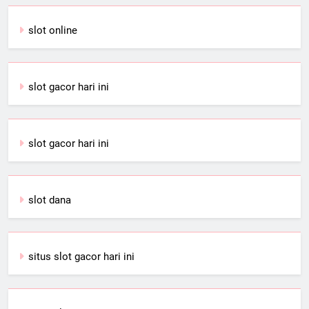
slot online
slot gacor hari ini
slot gacor hari ini
slot dana
situs slot gacor hari ini