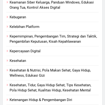
Keamanan Siber Keluarga, Panduan Windows, Edukasi
Orang Tua, Kontrol Akses Digital
Kebugaran
Kelebihan Platform
Kepemimpinan, Pengembangan Tim, Strategi dan Taktik,
Pengambilan Keputusan, Kisah Kepahlawanan
Kepercayaan Digital
Kesehatan
Kesehatan & Nutrisi, Pola Makan Sehat, Gaya Hidup,
Wellness, Edukasi Gizi
Kesehatan, Tidur, Gaya Hidup Sehat, Tips Kesehatan,
Pola Hidup Sehat, Kualitas Hidup, Kesehatan Mental
Ketenangan Hidup & Pengembangan Diri