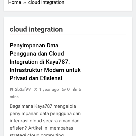
Home
cloud integration
cloud integration
Penyimpanan Data
Pengguna dan Cloud
Integration di Kaya787:
Infrastruktur Modern untuk
Privasi dan Efisiensi
2b3af99
1 year ago
0
6
mins
Bagaimana Kaya787 mengelola
penyimpanan data pengguna dan
integrasi cloud secara aman dan
efisien? Artikel ini membahas
strategi cloud computing,