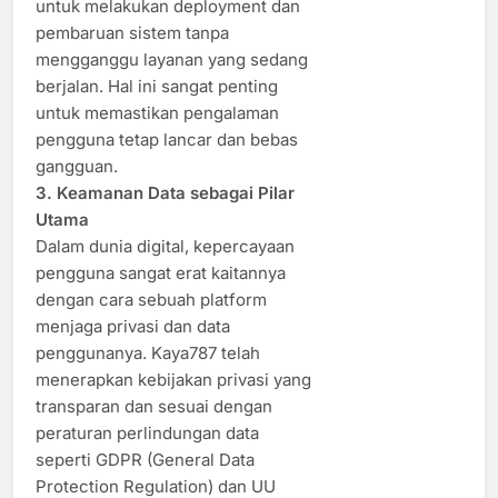
untuk melakukan deployment dan
pembaruan sistem tanpa
mengganggu layanan yang sedang
berjalan. Hal ini sangat penting
untuk memastikan pengalaman
pengguna tetap lancar dan bebas
gangguan.
3. Keamanan Data sebagai Pilar
Utama
Dalam dunia digital, kepercayaan
pengguna sangat erat kaitannya
dengan cara sebuah platform
menjaga privasi dan data
penggunanya. Kaya787 telah
menerapkan kebijakan privasi yang
transparan dan sesuai dengan
peraturan perlindungan data
seperti GDPR (General Data
Protection Regulation) dan UU