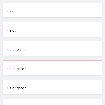
slot
slot
slot online
slot gacor
slot gacor