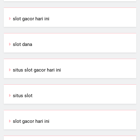
slot gacor hari ini
slot dana
situs slot gacor hari ini
situs slot
slot gacor hari ini