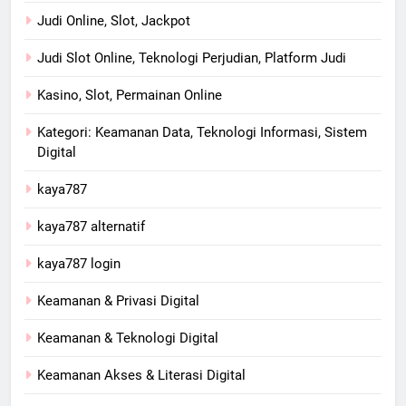
Judi Online, Slot, Jackpot
Judi Slot Online, Teknologi Perjudian, Platform Judi
Kasino, Slot, Permainan Online
Kategori: Keamanan Data, Teknologi Informasi, Sistem
Digital
kaya787
kaya787 alternatif
kaya787 login
Keamanan & Privasi Digital
Keamanan & Teknologi Digital
Keamanan Akses & Literasi Digital