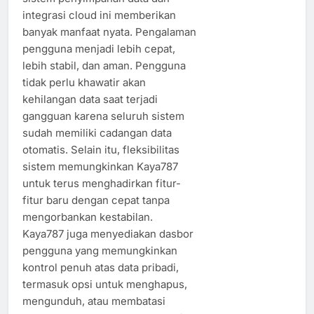
integrasi cloud ini memberikan
banyak manfaat nyata. Pengalaman
pengguna menjadi lebih cepat,
lebih stabil, dan aman. Pengguna
tidak perlu khawatir akan
kehilangan data saat terjadi
gangguan karena seluruh sistem
sudah memiliki cadangan data
otomatis. Selain itu, fleksibilitas
sistem memungkinkan Kaya787
untuk terus menghadirkan fitur-
fitur baru dengan cepat tanpa
mengorbankan kestabilan.
Kaya787 juga menyediakan dasbor
pengguna yang memungkinkan
kontrol penuh atas data pribadi,
termasuk opsi untuk menghapus,
mengunduh, atau membatasi