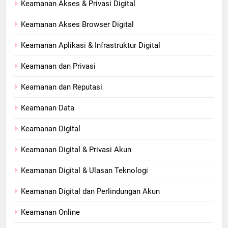
Keamanan Akses & Privasi Digital
Keamanan Akses Browser Digital
Keamanan Aplikasi & Infrastruktur Digital
Keamanan dan Privasi
Keamanan dan Reputasi
Keamanan Data
Keamanan Digital
Keamanan Digital & Privasi Akun
Keamanan Digital & Ulasan Teknologi
Keamanan Digital dan Perlindungan Akun
Keamanan Online