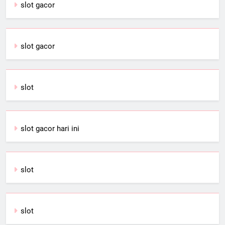
slot gacor
slot gacor
slot
slot gacor hari ini
slot
slot