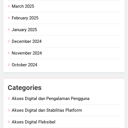
March 2025
February 2025
January 2025
December 2024
November 2024
October 2024
Categories
Akses Digital dan Pengalaman Pengguna
Akses Digital dan Stabilitas Platform
Akses Digital Fleksibel