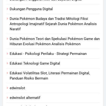
Dukungan Pengguna Digital
Dunia Pokémon Budaya dan Tradisi Mitologi Fiksi
Antropologi Imajinatif Sejarah Dunia Pokémon Analisis
Naratif
Dunia Pokémon Teori dan Spekulasi Pokémon Game dan
Hiburan Evolusi Pokémon Analisis Pokémon
Edukasi · Psikologi Perilaku · Strategi Permainan
Edukasi Teknologi Game Digital
Edukasi Volatilitas Slot, Literasi Permainan Digital,
Panduan Risiko Bermain
edwinslot
edwinslot alternatif