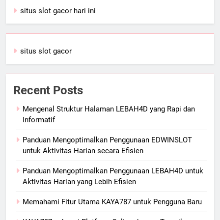
situs slot gacor hari ini
situs slot gacor
Recent Posts
Mengenal Struktur Halaman LEBAH4D yang Rapi dan
Informatif
Panduan Mengoptimalkan Penggunaan EDWINSLOT
untuk Aktivitas Harian secara Efisien
Panduan Mengoptimalkan Penggunaan LEBAH4D untuk
Aktivitas Harian yang Lebih Efisien
Memahami Fitur Utama KAYA787 untuk Pengguna Baru