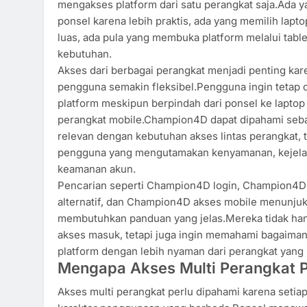
mengakses platform dari satu perangkat saja.Ada
ponsel karena lebih praktis, ada yang memilih lapto
luas, ada pula yang membuka platform melalui table
kebutuhan.
Akses dari berbagai perangkat menjadi penting kar
pengguna semakin fleksibel.Pengguna ingin tetap
platform meskipun berpindah dari ponsel ke laptop 
perangkat mobile.Champion4D dapat dipahami seba
relevan dengan kebutuhan akses lintas perangkat, 
pengguna yang mengutamakan kenyamanan, kejelas
keamanan akun.
Pencarian seperti Champion4D login, Champion4
alternatif, dan Champion4D akses mobile menunj
membutuhkan panduan yang jelas.Mereka tidak ha
akses masuk, tetapi juga ingin memahami bagaim
platform dengan lebih nyaman dari perangkat yang
Mengapa Akses Multi Perangkat P
Akses multi perangkat perlu dipahami karena setia