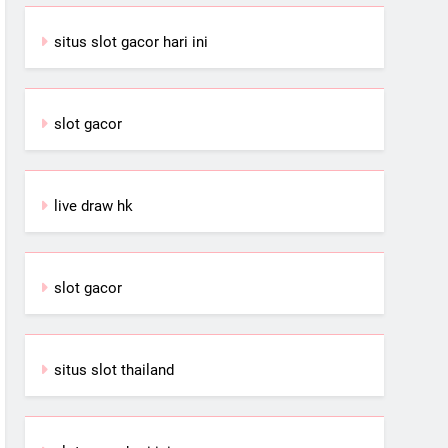
situs slot gacor hari ini
slot gacor
live draw hk
slot gacor
situs slot thailand