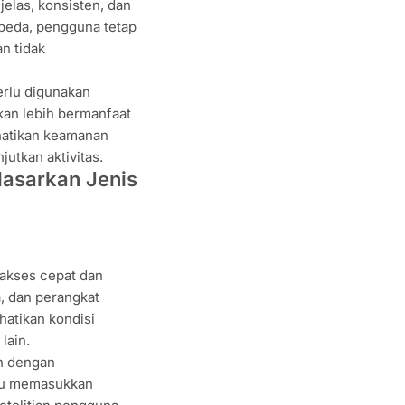
jelas, konsisten, dan
beda, pengguna tetap
n tidak
rlu digunakan
kan lebih bermanfaat
hatikan keamanan
utkan aktivitas.
asarkan Jenis
akses cepat dan
a, dan perangkat
atikan kondisi
lain.
an dengan
tau memasukkan