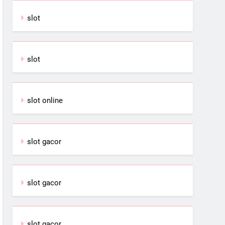
slot
slot
slot online
slot gacor
slot gacor
slot gacor