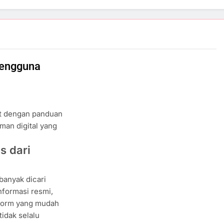
Pengguna
t dengan panduan
man digital yang
s dari
banyak dicari
nformasi resmi,
tform yang mudah
tidak selalu