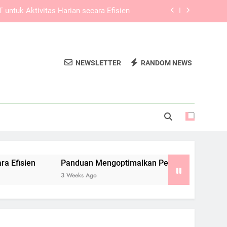
tuk Aktivitas Harian secara Efisien
 Aktivitas Harian yang Lebih Efisien
 Utama KAYA787 untuk Pengguna Baru
NEWSLETTER
RANDOM NEWS
man LEBAH4D yang Rapi dan Informatif
Kenyamanan Sehari-Hari.
tuk Aktivitas Harian secara Efisien
 Aktivitas Harian yang Lebih Efisien
 Utama KAYA787 untuk Pengguna Baru
Panduan Mengoptimalkan Penggunaan LEBAH4D untuk Aktiv
3 Weeks Ago