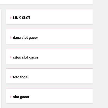
LINK SLOT
dana slot gacor
situs slot gacor
toto togel
slot gacor