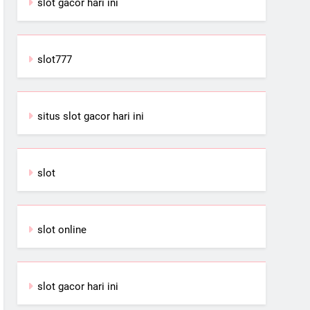
slot gacor hari ini
slot777
situs slot gacor hari ini
slot
slot online
slot gacor hari ini