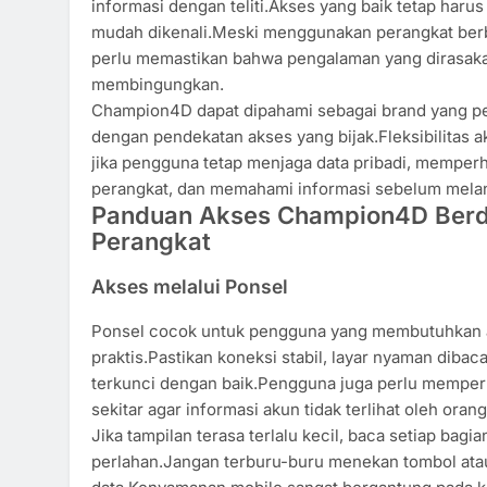
informasi dengan teliti.Akses yang baik tetap harus 
mudah dikenali.Meski menggunakan perangkat ber
perlu memastikan bahwa pengalaman yang dirasaka
membingungkan.
Champion4D dapat dipahami sebagai brand yang pe
dengan pendekatan akses yang bijak.Fleksibilitas a
jika pengguna tetap menjaga data pribadi, memper
perangkat, dan memahami informasi sebelum melanj
Panduan Akses Champion4D Berd
Perangkat
Akses melalui Ponsel
Ponsel cocok untuk pengguna yang membutuhkan 
praktis.Pastikan koneksi stabil, layar nyaman dibac
terkunci dengan baik.Pengguna juga perlu memperh
sekitar agar informasi akun tidak terlihat oleh orang 
Jika tampilan terasa terlalu kecil, baca setiap bagi
perlahan.Jangan terburu-buru menekan tombol a