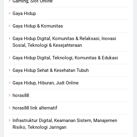
Gaming, Slot Online
Gaya Hidup
Gaya Hidup & Komunitas
Gaya Hidup Digital, Komunitas & Relaksasi, Inovasi
Sosial, Teknologi & Kesejahteraan
Gaya Hidup Digital, Teknologi, Komunitas & Edukasi
Gaya Hidup Sehat & Kesehatan Tubuh
Gaya Hidup, Hiburan, Judi Online
horas88
horas88 link alternatif
Infrastruktur Digital, Keamanan Sistem, Manajemen
Risiko, Teknologi Jaringan