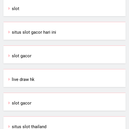
slot
situs slot gacor hari ini
slot gacor
live draw hk
slot gacor
situs slot thailand