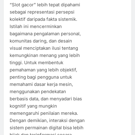
“Slot gacor” lebih tepat dipahami
sebagai representasi persepsi
kolektif daripada fakta sistemik.
Istilah ini mencerminkan
bagaimana pengalaman personal,
komunitas daring, dan desain
visual menciptakan ilusi tentang
kemungkinan menang yang lebih
tinggi. Untuk membentuk
pemahaman yang lebih objektif,
penting bagi pengguna untuk
memahami dasar kerja mesin,
menggunakan pendekatan
berbasis data, dan menyadari bias
kognitif yang mungkin
memengaruhi penilaian mereka.
Dengan demikian, interaksi dengan
sistem permainan digital bisa lebih
bijak dan terinformasi secara