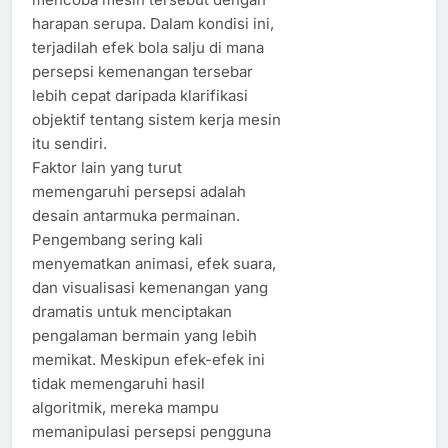
harapan serupa. Dalam kondisi ini,
terjadilah efek bola salju di mana
persepsi kemenangan tersebar
lebih cepat daripada klarifikasi
objektif tentang sistem kerja mesin
itu sendiri.
Faktor lain yang turut
memengaruhi persepsi adalah
desain antarmuka permainan.
Pengembang sering kali
menyematkan animasi, efek suara,
dan visualisasi kemenangan yang
dramatis untuk menciptakan
pengalaman bermain yang lebih
memikat. Meskipun efek-efek ini
tidak memengaruhi hasil
algoritmik, mereka mampu
memanipulasi persepsi pengguna