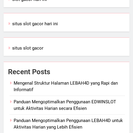
situs slot gacor hari ini
situs slot gacor
Recent Posts
Mengenal Struktur Halaman LEBAH4D yang Rapi dan
Informatif
Panduan Mengoptimalkan Penggunaan EDWINSLOT
untuk Aktivitas Harian secara Efisien
Panduan Mengoptimalkan Penggunaan LEBAH4D untuk
Aktivitas Harian yang Lebih Efisien