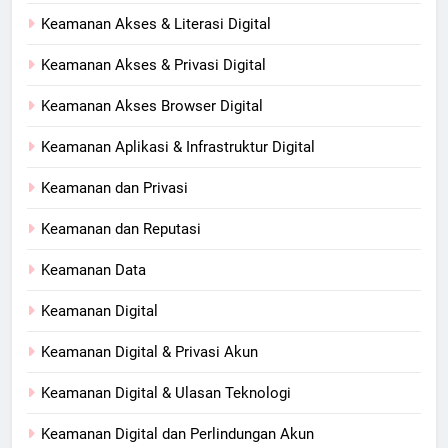
Keamanan Akses & Literasi Digital
Keamanan Akses & Privasi Digital
Keamanan Akses Browser Digital
Keamanan Aplikasi & Infrastruktur Digital
Keamanan dan Privasi
Keamanan dan Reputasi
Keamanan Data
Keamanan Digital
Keamanan Digital & Privasi Akun
Keamanan Digital & Ulasan Teknologi
Keamanan Digital dan Perlindungan Akun