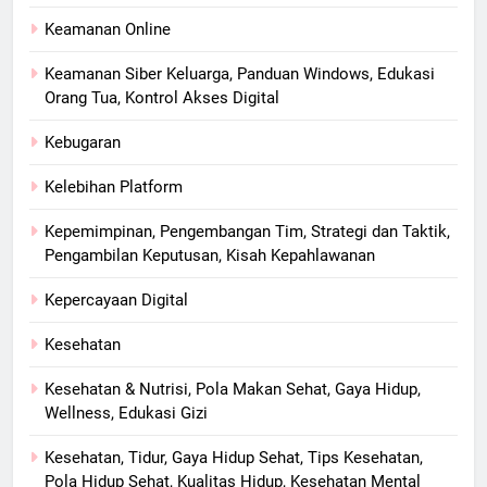
Keamanan Online
Keamanan Siber Keluarga, Panduan Windows, Edukasi
Orang Tua, Kontrol Akses Digital
Kebugaran
Kelebihan Platform
Kepemimpinan, Pengembangan Tim, Strategi dan Taktik,
Pengambilan Keputusan, Kisah Kepahlawanan
Kepercayaan Digital
Kesehatan
Kesehatan & Nutrisi, Pola Makan Sehat, Gaya Hidup,
Wellness, Edukasi Gizi
Kesehatan, Tidur, Gaya Hidup Sehat, Tips Kesehatan,
Pola Hidup Sehat, Kualitas Hidup, Kesehatan Mental