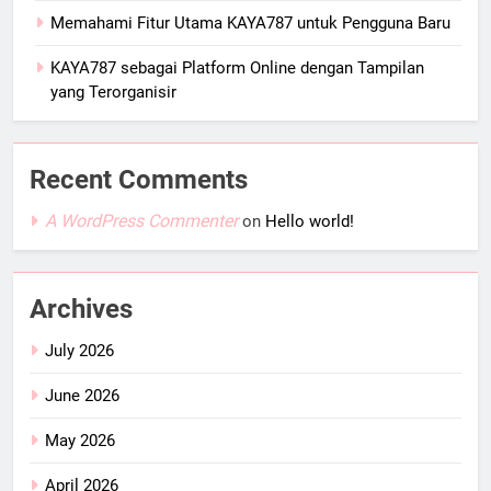
Memahami Fitur Utama KAYA787 untuk Pengguna Baru
KAYA787 sebagai Platform Online dengan Tampilan
yang Terorganisir
Recent Comments
A WordPress Commenter
on
Hello world!
Archives
July 2026
June 2026
May 2026
April 2026