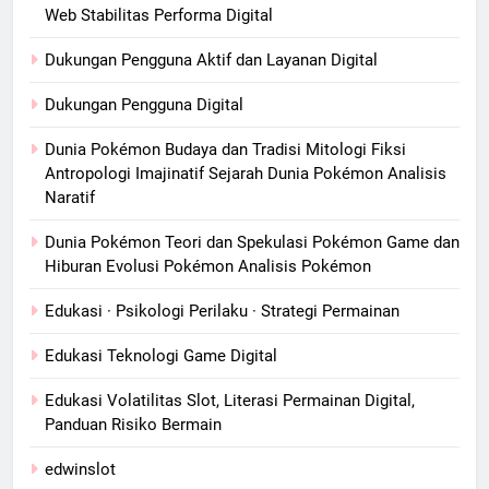
Web Stabilitas Performa Digital
Dukungan Pengguna Aktif dan Layanan Digital
Dukungan Pengguna Digital
Dunia Pokémon Budaya dan Tradisi Mitologi Fiksi
Antropologi Imajinatif Sejarah Dunia Pokémon Analisis
Naratif
Dunia Pokémon Teori dan Spekulasi Pokémon Game dan
Hiburan Evolusi Pokémon Analisis Pokémon
Edukasi · Psikologi Perilaku · Strategi Permainan
Edukasi Teknologi Game Digital
Edukasi Volatilitas Slot, Literasi Permainan Digital,
Panduan Risiko Bermain
edwinslot