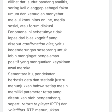
dilihat dari sudut pandang analitis,
sering kali dianggap sebagai fakta
umum dan kemudian menyebar
melalui komunitas online, media
sosial, atau forum diskusi.
Fenomena ini sebetulnya tidak
lepas dari bias kognitif yang
disebut
confirmation bias
, yaitu
kecenderungan seseorang untuk
lebih mengingat pengalaman
positif yang menguatkan keyakinan
awal mereka.
Sementara itu, pendekatan
berbasis data dan statistik justru
menunjukkan bahwa setiap mesin
memiliki parameter tetap yang
ditentukan oleh pengembang,
seperti
return to player
(RTP) dan
volatilitas
. RTP menunjukkan