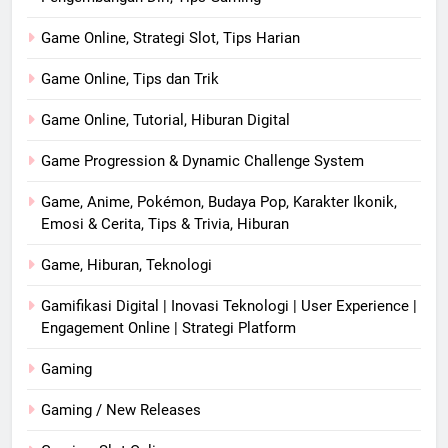
Game Online, Strategi Slot, Tips Harian
Game Online, Tips dan Trik
Game Online, Tutorial, Hiburan Digital
Game Progression & Dynamic Challenge System
Game, Anime, Pokémon, Budaya Pop, Karakter Ikonik,
Emosi & Cerita, Tips & Trivia, Hiburan
Game, Hiburan, Teknologi
Gamifikasi Digital | Inovasi Teknologi | User Experience |
Engagement Online | Strategi Platform
Gaming
Gaming / New Releases