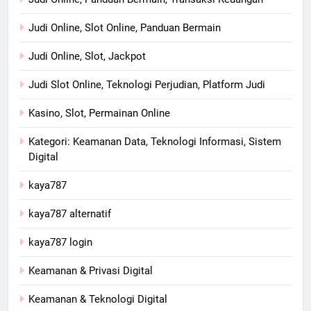
Judi Online, Slot Online, Panduan Bermain
Judi Online, Slot, Jackpot
Judi Slot Online, Teknologi Perjudian, Platform Judi
Kasino, Slot, Permainan Online
Kategori: Keamanan Data, Teknologi Informasi, Sistem
Digital
kaya787
kaya787 alternatif
kaya787 login
Keamanan & Privasi Digital
Keamanan & Teknologi Digital