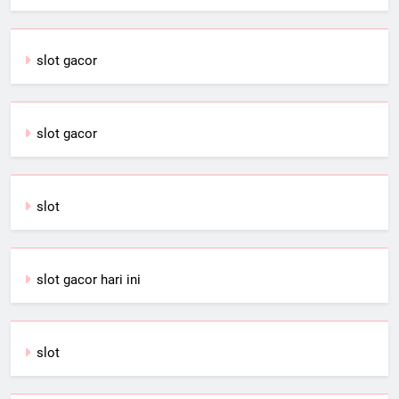
slot gacor
slot gacor
slot
slot gacor hari ini
slot