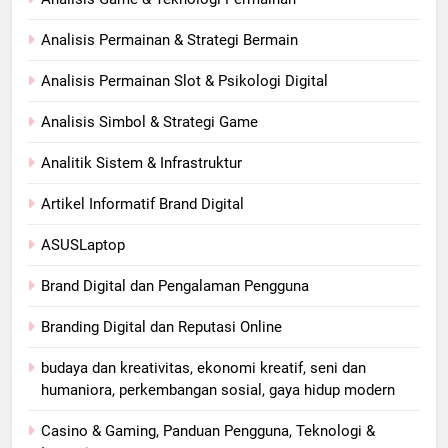
Analisis Permainan & Strategi Bermain
Analisis Permainan Slot & Psikologi Digital
Analisis Simbol & Strategi Game
Analitik Sistem & Infrastruktur
Artikel Informatif Brand Digital
ASUSLaptop
Brand Digital dan Pengalaman Pengguna
Branding Digital dan Reputasi Online
budaya dan kreativitas, ekonomi kreatif, seni dan
humaniora, perkembangan sosial, gaya hidup modern
Casino & Gaming, Panduan Pengguna, Teknologi &