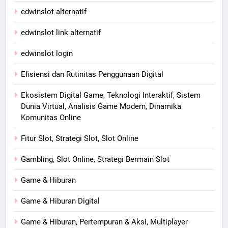
edwinslot alternatif
edwinslot link alternatif
edwinslot login
Efisiensi dan Rutinitas Penggunaan Digital
Ekosistem Digital Game, Teknologi Interaktif, Sistem
Dunia Virtual, Analisis Game Modern, Dinamika
Komunitas Online
Fitur Slot, Strategi Slot, Slot Online
Gambling, Slot Online, Strategi Bermain Slot
Game & Hiburan
Game & Hiburan Digital
Game & Hiburan, Pertempuran & Aksi, Multiplayer