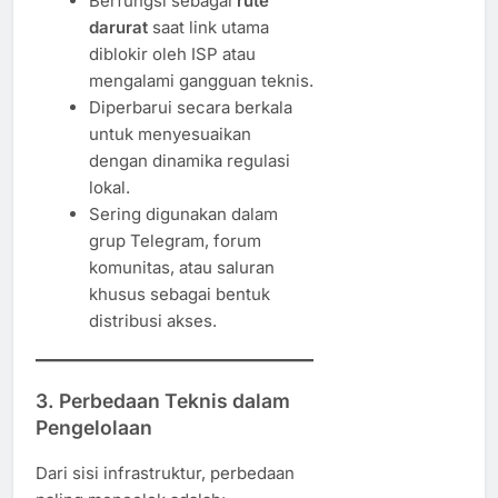
Berfungsi sebagai
rute
darurat
saat link utama
diblokir oleh ISP atau
mengalami gangguan teknis.
Diperbarui secara berkala
untuk menyesuaikan
dengan dinamika regulasi
lokal.
Sering digunakan dalam
grup Telegram, forum
komunitas, atau saluran
khusus sebagai bentuk
distribusi akses.
3. Perbedaan Teknis dalam
Pengelolaan
Dari sisi infrastruktur, perbedaan