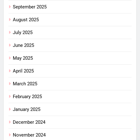
September 2025
August 2025
July 2025
June 2025
May 2025
April 2025
March 2025
February 2025
January 2025
December 2024
November 2024