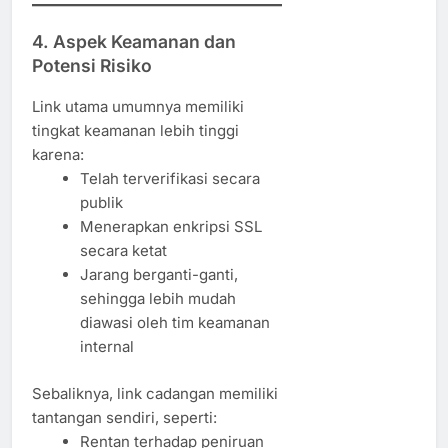
4. Aspek Keamanan dan
Potensi Risiko
Link utama umumnya memiliki
tingkat keamanan lebih tinggi
karena:
Telah terverifikasi secara
publik
Menerapkan enkripsi SSL
secara ketat
Jarang berganti-ganti,
sehingga lebih mudah
diawasi oleh tim keamanan
internal
Sebaliknya, link cadangan memiliki
tantangan sendiri, seperti:
Rentan terhadap peniruan