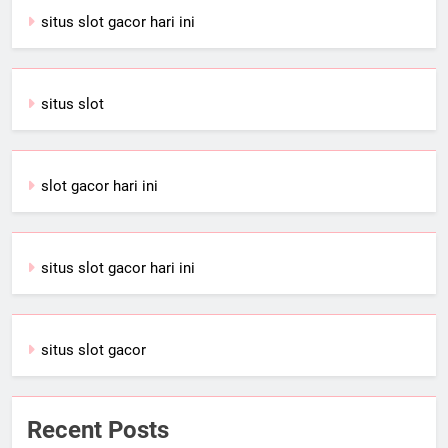
situs slot gacor hari ini
situs slot
slot gacor hari ini
situs slot gacor hari ini
situs slot gacor
Recent Posts