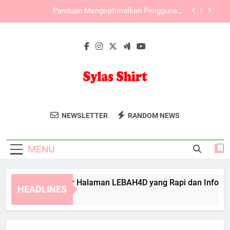
Skip
Panduan Mengoptimalkan Penggunaan LEBAH4D
to
untuk Aktivitas Harian yang Lebih Efisien
content
Memahami Fitur Utama KAYA787 untuk Pengguna
Baru
Mengenal Struktur Halaman LEBAH4D yang Rapi
dan Informatif
Panduan Mengoptimalkan Penggunaan
EDWINSLOT untuk Aktivitas Harian secara Efisien
Sylas Shirt
Panduan Mengoptimalkan Penggunaan LEBAH4D
Tampil Gaya Dengan Koleksi Kaus Dari
untuk Aktivitas Harian yang Lebih Efisien
NEWSLETTER
RANDOM NEWS
Sylas Shirt. Desain Trendi Untuk
Memahami Fitur Utama KAYA787 untuk Pengguna
Baru
Kenyamanan Sehari-Hari.
MENU
ngenal Struktur Halaman LEBAH4D yang Rapi dan Informatif
HEADLINES
Weeks Ago