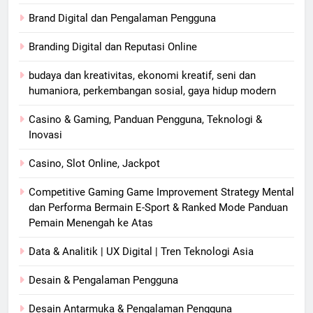
Brand Digital dan Pengalaman Pengguna
Branding Digital dan Reputasi Online
budaya dan kreativitas, ekonomi kreatif, seni dan
humaniora, perkembangan sosial, gaya hidup modern
Casino & Gaming, Panduan Pengguna, Teknologi &
Inovasi
Casino, Slot Online, Jackpot
Competitive Gaming Game Improvement Strategy Mental
dan Performa Bermain E-Sport & Ranked Mode Panduan
Pemain Menengah ke Atas
Data & Analitik | UX Digital | Tren Teknologi Asia
Desain & Pengalaman Pengguna
Desain Antarmuka & Pengalaman Pengguna