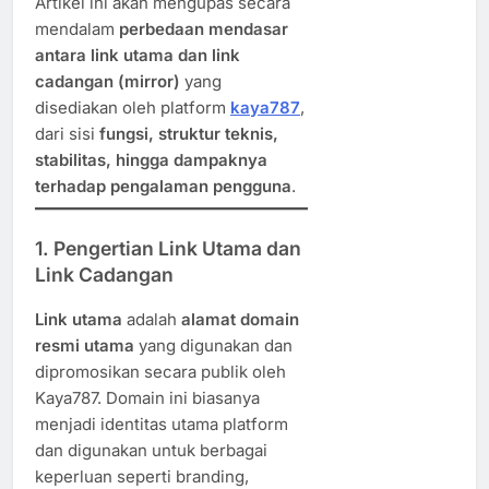
Artikel ini akan mengupas secara
mendalam
perbedaan mendasar
antara link utama dan link
cadangan (mirror)
yang
disediakan oleh platform
kaya787
,
dari sisi
fungsi, struktur teknis,
stabilitas, hingga dampaknya
terhadap pengalaman pengguna
.
1. Pengertian Link Utama dan
Link Cadangan
Link utama
adalah
alamat domain
resmi utama
yang digunakan dan
dipromosikan secara publik oleh
Kaya787. Domain ini biasanya
menjadi identitas utama platform
dan digunakan untuk berbagai
keperluan seperti branding,