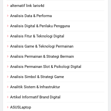
alternatif link laris4d
Analisis Data & Performa
Analisis Digital & Perilaku Pengguna
Analisis Fitur & Teknologi Digital
Analisis Game & Teknologi Permainan
Analisis Permainan & Strategi Bermain
Analisis Permainan Slot & Psikologi Digital
Analisis Simbol & Strategi Game
Analitik Sistem & Infrastruktur
Artikel Informatif Brand Digital
ASUSLaptop