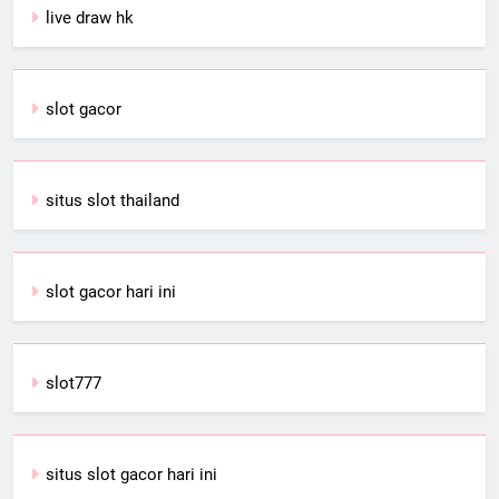
live draw hk
slot gacor
situs slot thailand
slot gacor hari ini
slot777
situs slot gacor hari ini