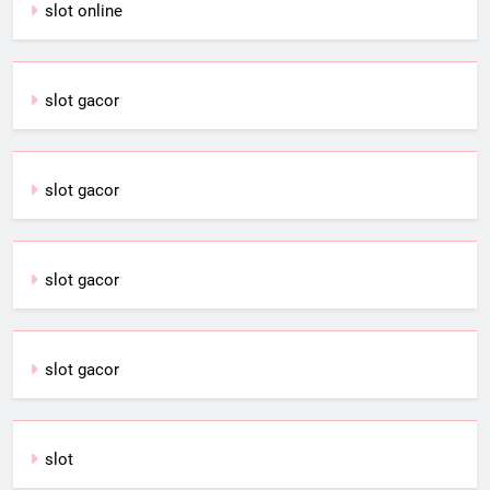
slot online
slot gacor
slot gacor
slot gacor
slot gacor
slot