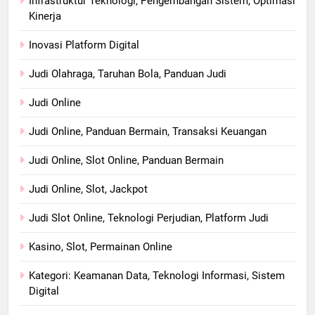
Infrastruktur Teknologi, Pengembangan Sistem, Optimasi
Kinerja
Inovasi Platform Digital
Judi Olahraga, Taruhan Bola, Panduan Judi
Judi Online
Judi Online, Panduan Bermain, Transaksi Keuangan
Judi Online, Slot Online, Panduan Bermain
Judi Online, Slot, Jackpot
Judi Slot Online, Teknologi Perjudian, Platform Judi
Kasino, Slot, Permainan Online
Kategori: Keamanan Data, Teknologi Informasi, Sistem
Digital