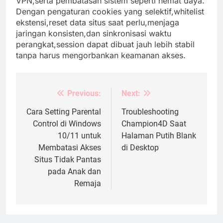
VPN,serta pembatasan sistem seperti hemat daya.
Dengan pengaturan cookies yang selektif,whitelist
ekstensi,reset data situs saat perlu,menjaga
jaringan konsisten,dan sinkronisasi waktu
perangkat,session dapat dibuat jauh lebih stabil
tanpa harus mengorbankan keamanan akses.
Previous:
Next:
Post
navigation
Cara Setting Parental
Troubleshooting
Control di Windows
Champion4D Saat
10/11 untuk
Halaman Putih Blank
Membatasi Akses
di Desktop
Situs Tidak Pantas
pada Anak dan
Remaja