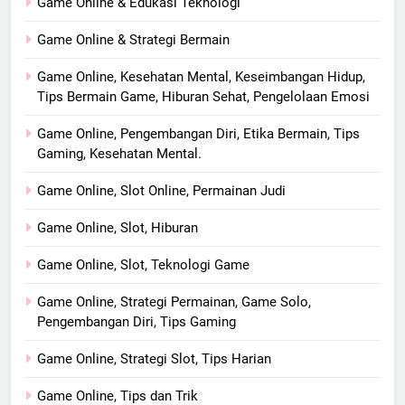
Game Online & Edukasi Teknologi
Game Online & Strategi Bermain
Game Online, Kesehatan Mental, Keseimbangan Hidup,
Tips Bermain Game, Hiburan Sehat, Pengelolaan Emosi
Game Online, Pengembangan Diri, Etika Bermain, Tips
Gaming, Kesehatan Mental.
Game Online, Slot Online, Permainan Judi
Game Online, Slot, Hiburan
Game Online, Slot, Teknologi Game
Game Online, Strategi Permainan, Game Solo,
Pengembangan Diri, Tips Gaming
Game Online, Strategi Slot, Tips Harian
Game Online, Tips dan Trik