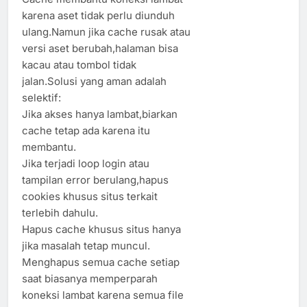
karena aset tidak perlu diunduh
ulang.Namun jika cache rusak atau
versi aset berubah,halaman bisa
kacau atau tombol tidak
jalan.Solusi yang aman adalah
selektif:
Jika akses hanya lambat,biarkan
cache tetap ada karena itu
membantu.
Jika terjadi loop login atau
tampilan error berulang,hapus
cookies khusus situs terkait
terlebih dahulu.
Hapus cache khusus situs hanya
jika masalah tetap muncul.
Menghapus semua cache setiap
saat biasanya memperparah
koneksi lambat karena semua file