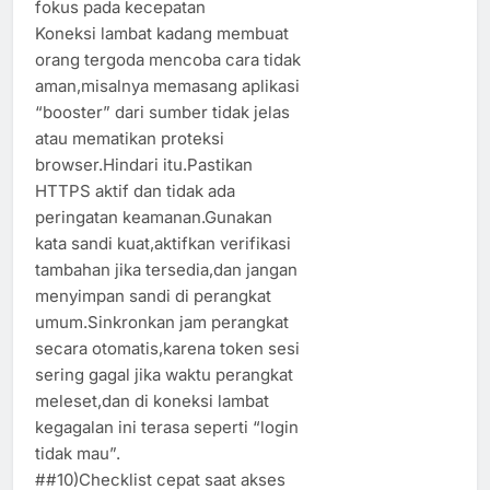
fokus pada kecepatan
Koneksi lambat kadang membuat
orang tergoda mencoba cara tidak
aman,misalnya memasang aplikasi
“booster” dari sumber tidak jelas
atau mematikan proteksi
browser.Hindari itu.Pastikan
HTTPS aktif dan tidak ada
peringatan keamanan.Gunakan
kata sandi kuat,aktifkan verifikasi
tambahan jika tersedia,dan jangan
menyimpan sandi di perangkat
umum.Sinkronkan jam perangkat
secara otomatis,karena token sesi
sering gagal jika waktu perangkat
meleset,dan di koneksi lambat
kegagalan ini terasa seperti “login
tidak mau”.
##10)Checklist cepat saat akses