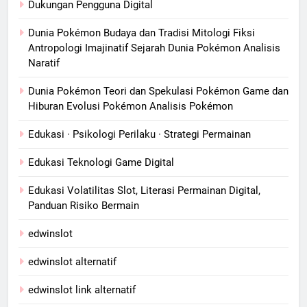
Dukungan Pengguna Digital
Dunia Pokémon Budaya dan Tradisi Mitologi Fiksi
Antropologi Imajinatif Sejarah Dunia Pokémon Analisis
Naratif
Dunia Pokémon Teori dan Spekulasi Pokémon Game dan
Hiburan Evolusi Pokémon Analisis Pokémon
Edukasi · Psikologi Perilaku · Strategi Permainan
Edukasi Teknologi Game Digital
Edukasi Volatilitas Slot, Literasi Permainan Digital,
Panduan Risiko Bermain
edwinslot
edwinslot alternatif
edwinslot link alternatif