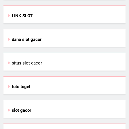
LINK SLOT
dana slot gacor
situs slot gacor
toto togel
slot gacor