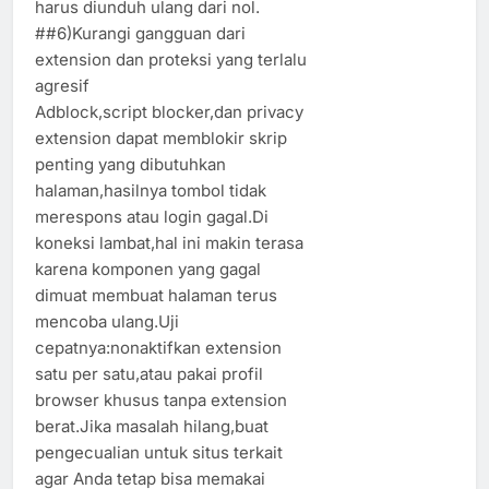
harus diunduh ulang dari nol.
##6)Kurangi gangguan dari
extension dan proteksi yang terlalu
agresif
Adblock,script blocker,dan privacy
extension dapat memblokir skrip
penting yang dibutuhkan
halaman,hasilnya tombol tidak
merespons atau login gagal.Di
koneksi lambat,hal ini makin terasa
karena komponen yang gagal
dimuat membuat halaman terus
mencoba ulang.Uji
cepatnya:nonaktifkan extension
satu per satu,atau pakai profil
browser khusus tanpa extension
berat.Jika masalah hilang,buat
pengecualian untuk situs terkait
agar Anda tetap bisa memakai