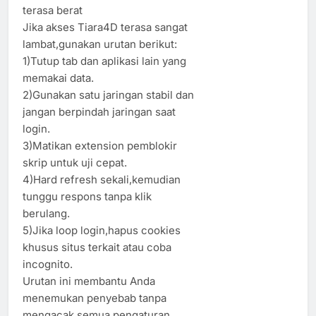
terasa berat
Jika akses Tiara4D terasa sangat
lambat,gunakan urutan berikut:
1)Tutup tab dan aplikasi lain yang
memakai data.
2)Gunakan satu jaringan stabil dan
jangan berpindah jaringan saat
login.
3)Matikan extension pemblokir
skrip untuk uji cepat.
4)Hard refresh sekali,kemudian
tunggu respons tanpa klik
berulang.
5)Jika loop login,hapus cookies
khusus situs terkait atau coba
incognito.
Urutan ini membantu Anda
menemukan penyebab tanpa
mengacak semua pengaturan