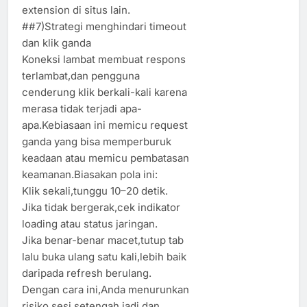
extension di situs lain.
##7)Strategi menghindari timeout
dan klik ganda
Koneksi lambat membuat respons
terlambat,dan pengguna
cenderung klik berkali-kali karena
merasa tidak terjadi apa-
apa.Kebiasaan ini memicu request
ganda yang bisa memperburuk
keadaan atau memicu pembatasan
keamanan.Biasakan pola ini:
Klik sekali,tunggu 10–20 detik.
Jika tidak bergerak,cek indikator
loading atau status jaringan.
Jika benar-benar macet,tutup tab
lalu buka ulang satu kali,lebih baik
daripada refresh berulang.
Dengan cara ini,Anda menurunkan
risiko sesi setengah jadi dan