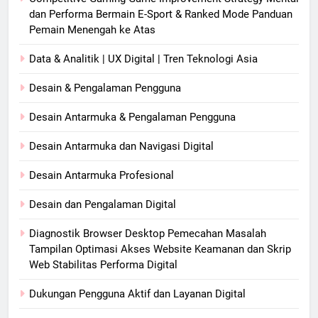
dan Performa Bermain E-Sport & Ranked Mode Panduan
Pemain Menengah ke Atas
Data & Analitik | UX Digital | Tren Teknologi Asia
Desain & Pengalaman Pengguna
Desain Antarmuka & Pengalaman Pengguna
Desain Antarmuka dan Navigasi Digital
Desain Antarmuka Profesional
Desain dan Pengalaman Digital
Diagnostik Browser Desktop Pemecahan Masalah
Tampilan Optimasi Akses Website Keamanan dan Skrip
Web Stabilitas Performa Digital
Dukungan Pengguna Aktif dan Layanan Digital