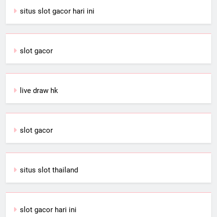
situs slot gacor hari ini
slot gacor
live draw hk
slot gacor
situs slot thailand
slot gacor hari ini