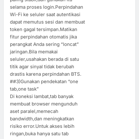
selama proses login.Perpindahan
Wi-Fi ke seluler saat autentikasi
dapat memutus sesi dan membuat
token gagal tersimpan.Matikan
fitur perpindahan otomatis jika
perangkat Anda sering “loncat”
jaringan.Bila memakai
seluler,usahakan berada di satu
titik agar sinyal tidak berubah
drastis karena perpindahan BTS.
##3)Gunakan pendekatan “one
tab,one task”
Di koneksi lambat,tab banyak
membuat browser mengunduh
aset paralel,memecah
bandwidth,dan meningkatkan
risiko error.Untuk akses lebih
ringan,buka hanya satu tab