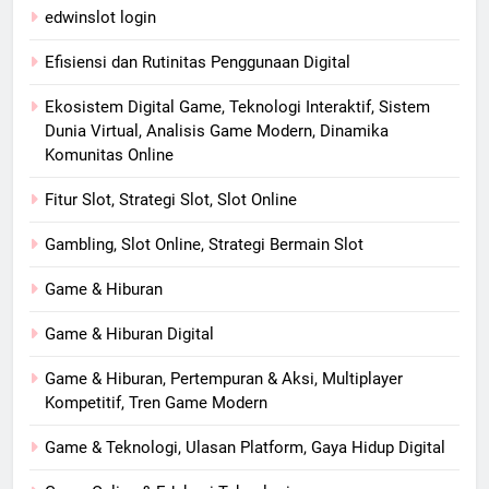
edwinslot login
Efisiensi dan Rutinitas Penggunaan Digital
Ekosistem Digital Game, Teknologi Interaktif, Sistem
Dunia Virtual, Analisis Game Modern, Dinamika
Komunitas Online
Fitur Slot, Strategi Slot, Slot Online
Gambling, Slot Online, Strategi Bermain Slot
Game & Hiburan
Game & Hiburan Digital
Game & Hiburan, Pertempuran & Aksi, Multiplayer
Kompetitif, Tren Game Modern
Game & Teknologi, Ulasan Platform, Gaya Hidup Digital