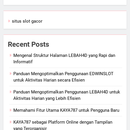
situs slot gacor
Recent Posts
Mengenal Struktur Halaman LEBAH4D yang Rapi dan
Informatif
Panduan Mengoptimalkan Penggunaan EDWINSLOT
untuk Aktivitas Harian secara Efisien
Panduan Mengoptimalkan Penggunaan LEBAH4D untuk
Aktivitas Harian yang Lebih Efisien
Memahami Fitur Utama KAYA787 untuk Pengguna Baru
KAYA787 sebagai Platform Online dengan Tampilan
yang Terorganisir