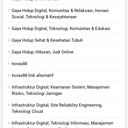
Gaya Hidup Digital, Komunitas & Relaksasi, Inovasi
Sosial, Teknologi & Kesejahteraan
Gaya Hidup Digital, Teknologi, Komunitas & Edukasi
Gaya Hidup Sehat & Kesehatan Tubuh
Gaya Hidup, Hiburan, Judi Online
horas88
horas88 link alternatif
Infrastruktur Digital, Keamanan Sistem, Manajemen
Risiko, Teknologi Jaringan
Infrastruktur Digital, Site Reliability Engineering,
Teknologi Cloud
Infrastruktur Digital, Teknologi Informasi, Manajemen