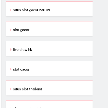
situs slot gacor hari ini
slot gacor
live draw hk
slot gacor
situs slot thailand