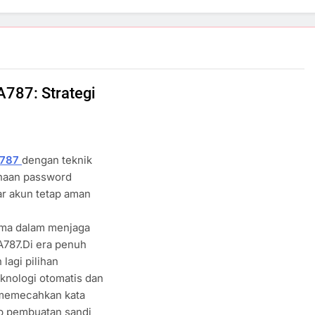
A787: Strategi
787
dengan teknik
unaan password
ar akun tetap aman
ama dalam menjaga
A787.Di era penuh
lagi pilihan
eknologi otomatis dan
 memecahkan kata
ip pembuatan sandi