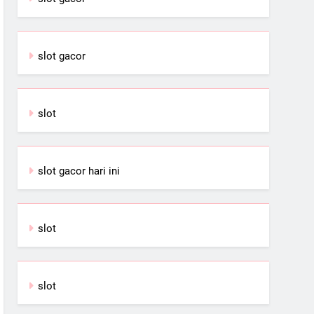
slot gacor
slot
slot gacor hari ini
slot
slot