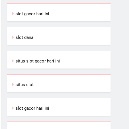
slot gacor hari ini
slot dana
situs slot gacor hari ini
situs slot
slot gacor hari ini