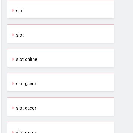
slot
slot
slot online
slot gacor
slot gacor
slot gacor