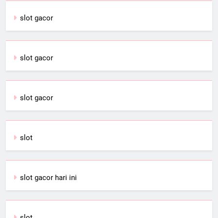
slot gacor
slot gacor
slot gacor
slot
slot gacor hari ini
slot