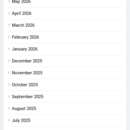
May 2026
April 2026
March 2026
February 2026
January 2026
December 2025
November 2025
October 2025
September 2025
August 2025
July 2025