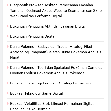
Diagnostik Browser Desktop Pemecahan Masalah
Tampilan Optimasi Akses Website Keamanan dan Skrip
Web Stabilitas Performa Digital
Dukungan Pengguna Aktif dan Layanan Digital
Dukungan Pengguna Digital
Dunia Pokémon Budaya dan Tradisi Mitologi Fiksi
Antropologi Imajinatif Sejarah Dunia Pokémon Analisis
Naratif
Dunia Pokémon Teori dan Spekulasi Pokémon Game dan
Hiburan Evolusi Pokémon Analisis Pokémon
Edukasi · Psikologi Perilaku · Strategi Permainan
Edukasi Teknologi Game Digital
Edukasi Volatilitas Slot, Literasi Permainan Digital,
Panduan Risiko Bermain