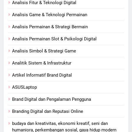
Analisis Fitur & Teknologi Digital
Analisis Game & Teknologi Permainan
Analisis Permainan & Strategi Bermain
Analisis Permainan Slot & Psikologi Digital
Analisis Simbol & Strategi Game
Analitik Sistem & Infrastruktur
Artikel Informatif Brand Digital
ASUSLaptop
Brand Digital dan Pengalaman Pengguna
Branding Digital dan Reputasi Online
budaya dan kreativitas, ekonomi kreatif, seni dan
humaniora, perkembangan sosial, gaya hidup modern