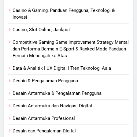
Casino & Gaming, Panduan Pengguna, Teknologi &
Inovasi
Casino, Slot Online, Jackpot
Competitive Gaming Game Improvement Strategy Mental
dan Performa Bermain E-Sport & Ranked Mode Panduan
Pemain Menengah ke Atas
Data & Analitik | UX Digital | Tren Teknologi Asia
Desain & Pengalaman Pengguna
Desain Antarmuka & Pengalaman Pengguna
Desain Antarmuka dan Navigasi Digital
Desain Antarmuka Profesional
Desain dan Pengalaman Digital