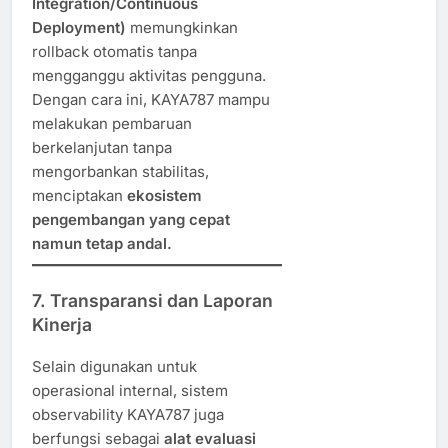
Integration/Continuous
Deployment)
memungkinkan
rollback otomatis tanpa
mengganggu aktivitas pengguna.
Dengan cara ini, KAYA787 mampu
melakukan pembaruan
berkelanjutan tanpa
mengorbankan stabilitas,
menciptakan
ekosistem
pengembangan yang cepat
namun tetap andal.
7. Transparansi dan Laporan
Kinerja
Selain digunakan untuk
operasional internal, sistem
observability KAYA787 juga
berfungsi sebagai
alat evaluasi