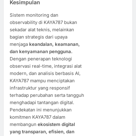
Kesimpulan
Sistem monitoring dan
observability di KAYA787 bukan
sekadar alat teknis, melainkan
bagian strategis dari upaya
menjaga
keandalan, keamanan,
dan kenyamanan pengguna.
Dengan penerapan teknologi
observasi real-time, integrasi alat
modern, dan analisis berbasis AI,
KAYA787 mampu menciptakan
infrastruktur yang responsif
terhadap perubahan serta tangguh
menghadapi tantangan digital.
Pendekatan ini menunjukkan
komitmen KAYA787 dalam
membangun
ekosistem digital
yang transparan, efisien, dan