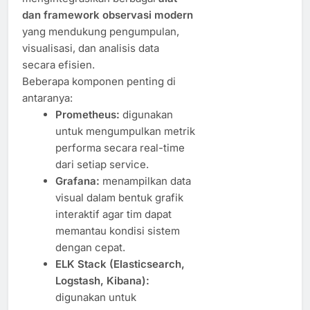
dan framework observasi modern
yang mendukung pengumpulan,
visualisasi, dan analisis data
secara efisien.
Beberapa komponen penting di
antaranya:
Prometheus:
digunakan
untuk mengumpulkan metrik
performa secara real-time
dari setiap service.
Grafana:
menampilkan data
visual dalam bentuk grafik
interaktif agar tim dapat
memantau kondisi sistem
dengan cepat.
ELK Stack (Elasticsearch,
Logstash, Kibana):
digunakan untuk