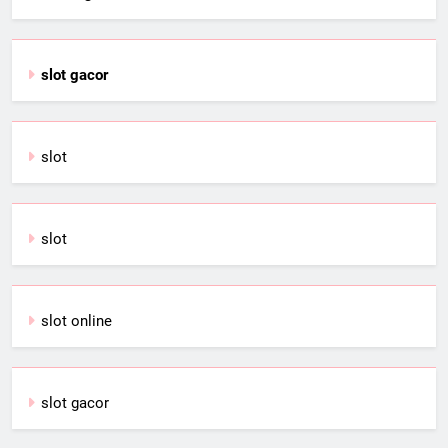
slot gacor
slot
slot
slot online
slot gacor