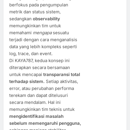
berfokus pada pengumpulan
metrik dan status sistem,
sedangkan
observability
memungkinkan tim untuk
memahami
mengapa
sesuatu
terjadi dengan cara menganalisis
data yang lebih kompleks seperti
log, trace, dan event.
Di KAYA787, kedua konsep ini
diterapkan secara bersamaan
untuk mencapai
transparansi total
terhadap sistem.
Setiap aktivitas,
error, atau perubahan performa
terekam dan dapat ditelusuri
secara mendalam. Hal ini
memungkinkan tim teknis untuk
mengidentifikasi masalah
sebelum memengaruhi pengguna,