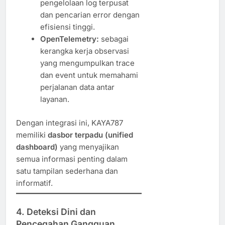
pengelolaan log terpusat
dan pencarian error dengan
efisiensi tinggi.
OpenTelemetry:
sebagai
kerangka kerja observasi
yang mengumpulkan trace
dan event untuk memahami
perjalanan data antar
layanan.
Dengan integrasi ini, KAYA787
memiliki
dasbor terpadu (unified
dashboard)
yang menyajikan
semua informasi penting dalam
satu tampilan sederhana dan
informatif.
4. Deteksi Dini dan
Pencegahan Gangguan