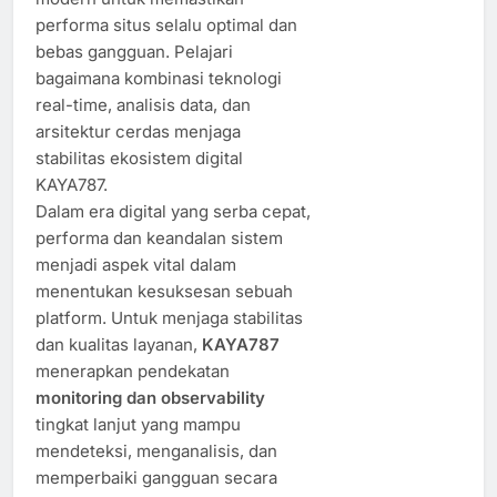
performa situs selalu optimal dan
bebas gangguan. Pelajari
bagaimana kombinasi teknologi
real-time, analisis data, dan
arsitektur cerdas menjaga
stabilitas ekosistem digital
KAYA787.
Dalam era digital yang serba cepat,
performa dan keandalan sistem
menjadi aspek vital dalam
menentukan kesuksesan sebuah
platform. Untuk menjaga stabilitas
dan kualitas layanan,
KAYA787
menerapkan pendekatan
monitoring dan observability
tingkat lanjut yang mampu
mendeteksi, menganalisis, dan
memperbaiki gangguan secara