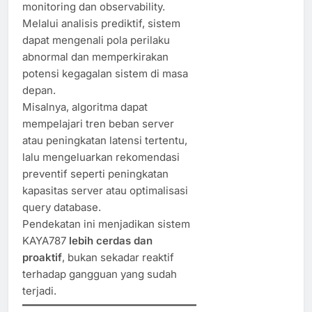
monitoring dan observability.
Melalui analisis prediktif, sistem
dapat mengenali pola perilaku
abnormal dan memperkirakan
potensi kegagalan sistem di masa
depan.
Misalnya, algoritma dapat
mempelajari tren beban server
atau peningkatan latensi tertentu,
lalu mengeluarkan rekomendasi
preventif seperti peningkatan
kapasitas server atau optimalisasi
query database.
Pendekatan ini menjadikan sistem
KAYA787
lebih cerdas dan
proaktif
, bukan sekadar reaktif
terhadap gangguan yang sudah
terjadi.