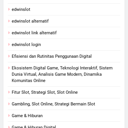
edwinslot
edwinslot alternatif
edwinslot link alternatif
edwinslot login
Efisiensi dan Rutinitas Penggunaan Digital
Ekosistem Digital Game, Teknologi Interaktif, Sistem
Dunia Virtual, Analisis Game Modern, Dinamika
Komunitas Online
Fitur Slot, Strategi Slot, Slot Online
Gambling, Slot Online, Strategi Bermain Slot
Game & Hiburan
Game & Hiburan Digital