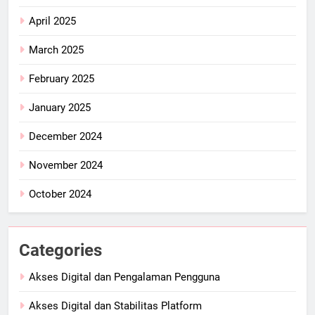
April 2025
March 2025
February 2025
January 2025
December 2024
November 2024
October 2024
Categories
Akses Digital dan Pengalaman Pengguna
Akses Digital dan Stabilitas Platform