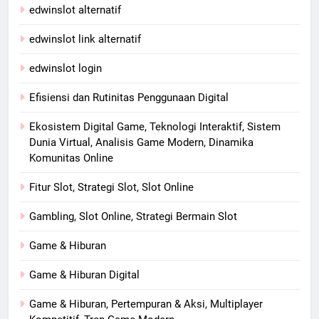
edwinslot alternatif
edwinslot link alternatif
edwinslot login
Efisiensi dan Rutinitas Penggunaan Digital
Ekosistem Digital Game, Teknologi Interaktif, Sistem
Dunia Virtual, Analisis Game Modern, Dinamika
Komunitas Online
Fitur Slot, Strategi Slot, Slot Online
Gambling, Slot Online, Strategi Bermain Slot
Game & Hiburan
Game & Hiburan Digital
Game & Hiburan, Pertempuran & Aksi, Multiplayer