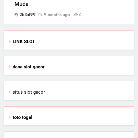
Muda
2b3af99
9 months ago
0
LINK SLOT
dana slot gacor
situs slot gacor
toto togel