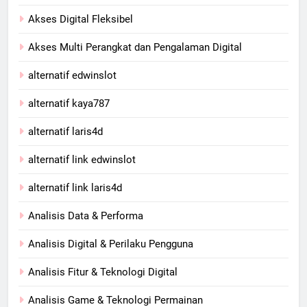
Akses Digital Fleksibel
Akses Multi Perangkat dan Pengalaman Digital
alternatif edwinslot
alternatif kaya787
alternatif laris4d
alternatif link edwinslot
alternatif link laris4d
Analisis Data & Performa
Analisis Digital & Perilaku Pengguna
Analisis Fitur & Teknologi Digital
Analisis Game & Teknologi Permainan