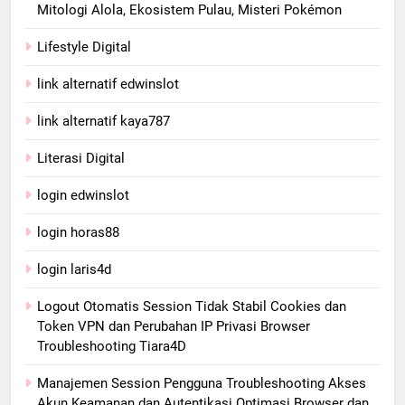
Mitologi Alola, Ekosistem Pulau, Misteri Pokémon
Lifestyle Digital
link alternatif edwinslot
link alternatif kaya787
Literasi Digital
login edwinslot
login horas88
login laris4d
Logout Otomatis Session Tidak Stabil Cookies dan
Token VPN dan Perubahan IP Privasi Browser
Troubleshooting Tiara4D
Manajemen Session Pengguna Troubleshooting Akses
Akun Keamanan dan Autentikasi Optimasi Browser dan