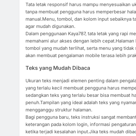
Tata letak responsif harus mampu menyesuaikan uk
tanpa membuat pengguna harus memperbesar hal
manual.Menu, tombol, dan kolom input sebaiknya ta
agar mudah digunakan.
Dalam penggunaan Kaya787, tata letak yang rapi 
memahami alur akses dengan lebih cepat.Halaman l
tombol yang mudah terlihat, serta menu yang tidak
akan membuat pengalaman mobile terasa lebih prak
Teks yang Mudah Dibaca
Ukuran teks menjadi elemen penting dalam pengal
yang terlalu kecil membuat pengguna harus memper
sedangkan teks yang terlalu besar bisa membuat h
penuh.Tampilan yang ideal adalah teks yang nyama
mengganggu struktur halaman.
Bagi pengguna baru, teks instruksi sangat memban
keterangan pada kolom login, informasi pengaturan
ketika terjadi kesalahan input.Jika teks mudah dib