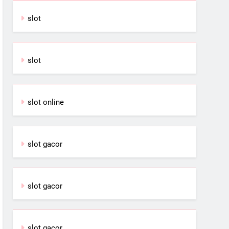
slot
slot
slot online
slot gacor
slot gacor
slot gacor