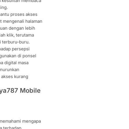
sa kesulitan membaca
ing.
bantu proses akses
t mengenali halaman
tuan dengan lebih
ah klik, terutama
 terburu-buru.
rhadap persepsi
gunakan di ponsel
a digital masa
menurunkan
 akses kurang
aya787 Mobile
in memahami mengapa
a terhadap