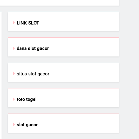
LINK SLOT
dana slot gacor
situs slot gacor
toto togel
slot gacor