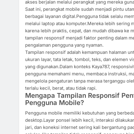
akses berjalan melalui perangkat yang mereka guna
Saat ini, perangkat mobile sudah menjadi pintu u
berbagai layanan digital.Pengguna tidak selalu me
melalui laptop atau komputer.Mereka lebih sering
karena lebih praktis, cepat, dan mudah dibawa ke m
tampilan responsif menjadi faktor penting dalam
pengalaman pengguna yang nyaman.
Tampilan responsif adalah kemampuan halaman un
ukuran layar, tata letak, tombol, teks, dan elemen v
yang digunakan.Dalam konteks Kaya787, responsiv
pengguna memahami menu, membaca instruksi, ma
mengelola pengaturan tanpa merasa terganggu ole
terlalu kecil, berat, atau tidak rapi.
Mengapa Tampilan Responsif Pent
Pengguna Mobile?
Pengguna mobile memiliki kebutuhan yang berbed
desktop.Layar ponsel lebih kecil, interaksi dilaku
jari, dan koneksi internet sering kali bergantung pa