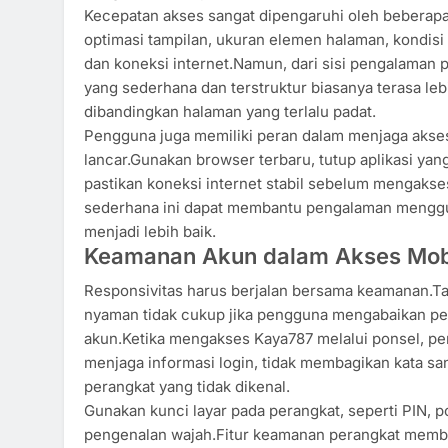
Kecepatan akses sangat dipengaruhi oleh beberapa 
optimasi tampilan, ukuran elemen halaman, kondisi
dan koneksi internet.Namun, dari sisi pengalaman 
yang sederhana dan terstruktur biasanya terasa le
dibandingkan halaman yang terlalu padat.
Pengguna juga memiliki peran dalam menjaga akses
lancar.Gunakan browser terbaru, tutup aplikasi yang
pastikan koneksi internet stabil sebelum mengaks
sederhana ini dapat membantu pengalaman mengg
menjadi lebih baik.
Keamanan Akun dalam Akses Mobi
Responsivitas harus berjalan bersama keamanan.T
nyaman tidak cukup jika pengguna mengabaikan pe
akun.Ketika mengakses Kaya787 melalui ponsel, pe
menjaga informasi login, tidak membagikan kata sa
perangkat yang tidak dikenal.
Gunakan kunci layar pada perangkat, seperti PIN, pola
pengenalan wajah.Fitur keamanan perangkat memb