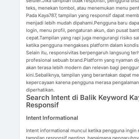
seluler.Jika tampilan tidak responsif, pengguna bi
teks, menekan tombol, atau menemukan menu pent
Pada Kaya787, tampilan yang responsif dapat mem
menjadi lebih mudah dipahami.Pengguna baru dapa
login, menu profil, pengaturan akun, dan pusat ban
cepat.Tampilan yang rapi juga mengurangi risiko sal
ketika pengguna mengakses platform dalam kondisi
Selain itu, responsivitas berpengaruh langsung te
profesional sebuah brand.Platform yang nyaman di
akan terasa lebih modern dan relevan bagi penggun
kini.Sebaliknya, tampilan yang berantakan dapat 
kepercayaan karena pengguna merasa pengalaman
diperhatikan.
Search Intent di Balik Keyword K
Responsif
Intent Informational
Intent informational muncul ketika pengguna ing
tampilan responsif penting, bagaimana pengaruhny