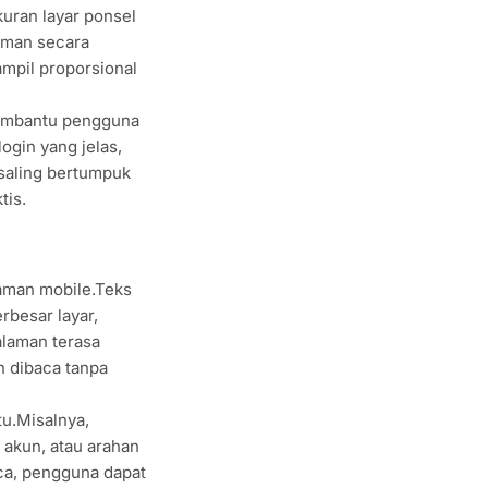
uran layar ponsel
aman secara
mpil proporsional
membantu pengguna
ogin yang jelas,
 saling bertumpuk
tis.
aman mobile.Teks
besar layar,
alaman terasa
n dibaca tanpa
tu.Misalnya,
 akun, atau arahan
aca, pengguna dapat