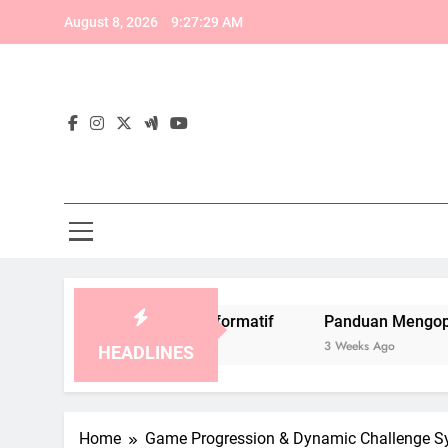
Skip
August 8, 2026
9:27:30 AM
to
content
Syl
Tampil Gay
yang Rapi dan Informatif
Panduan Mengoptimalkan Pen
3 Weeks Ago
HEADLINES
Home
Game Progression & Dynamic Challenge S