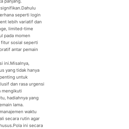
a panjang.
 signifikan.Dahulu
erhana seperti login
nt lebih variatif dan
nge, limited-time
cul pada momen
itur sosial seperti
boratif antar pemain
 ini.Misalnya,
us yang tidak hanya
penting untuk
lusif dan rasa urgensi
a mengikuti
tu, hadiahnya yang
pemain lama.
n manajemen waktu
i secara rutin agar
usus.Pola ini secara