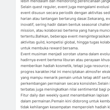
lebih mendalam dan mendorong perencanaan jangk
Selain quest reguler, event juga mengalami evolusi
event disusun secara periodik dengan aktivitas sed
harian atau tantangan bertarung dasar.Sekarang, eve
inovatif, sering hadir dalam bentuk seasonal challe
mission, atau kolaborasi bertema yang hanya mun
tertentu.Bahkan, beberapa event mengintegrasikan f
aktivitas guild, kompetisi global, hingga tugas kola
untuk membuka reward bersama.
Event musiman menjadi sorotan utama dalam evolusi
hadirnya event bertema liburan atau perayaan khus
memberikan hadiah kosmetik, tetapi juga resource 
progres karakter.Hal ini menciptakan atmosfer eksk
yang mampu menarik pemain untuk tetap aktif sert
perkembangan permainan secara konsisten.Selain i
terbatas juga meningkatkan nilai sentimental bagi 
Fitur daily dan weekly quest menambahkan lapisa
dalam permainan.Pemain kini didorong untuk kembal
tidak kehilangan kesempatan memperoleh hadiah kh