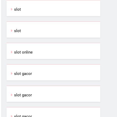
slot
slot
slot online
slot gacor
slot gacor
slot gacor