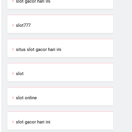
slot gacor hari ini
slot777
situs slot gacor hari ini
slot
slot online
slot gacor hari ini