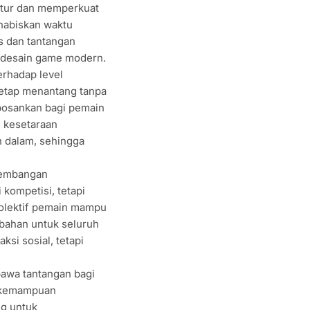
atur dan memperkuat
abiskan waktu
s dan tantangan
m desain game modern.
erhadap level
tetap menantang tanpa
osankan bagi pemain
 kesetaraan
h dalam, sehingga
kembangan
kompetisi, tetapi
kolektif pemain mampu
bahan untuk seluruh
ksi sosial, tetapi
bawa tantangan bagi
n kemampuan
g untuk