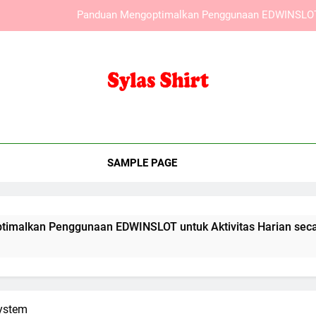
Panduan Mengoptimalkan Penggunaan EDWINSLOT un
Panduan Mengoptimalkan Penggunaan LEBAH4D untuk
Memahami Fitur
Mengenal Struktur Hala
as Shirt
a Dengan Koleksi Kaus Dari Sylas Shirt. Desain Trendi Untuk 
Panduan Mengoptimalkan Penggunaan EDWINSLOT un
SAMPLE PAGE
Panduan Mengoptimalkan Penggunaan LEBAH4D untuk
Memahami Fitur
ggunaan EDWINSLOT untuk Aktivitas Harian secara Efisien
ystem