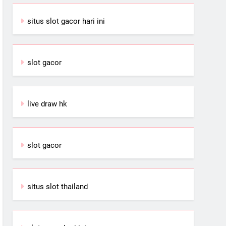
situs slot gacor hari ini
slot gacor
live draw hk
slot gacor
situs slot thailand