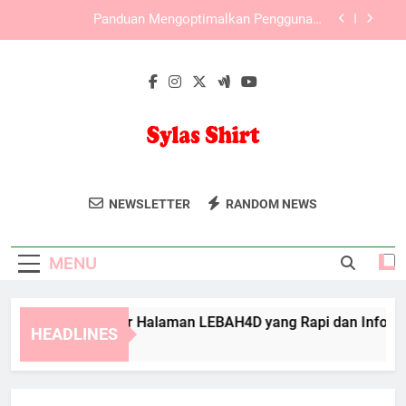
Skip
Panduan Mengoptimalkan Penggunaan LEBAH4D
to
untuk Aktivitas Harian yang Lebih Efisien
content
Memahami Fitur Utama KAYA787 untuk Pengguna
Baru
Mengenal Struktur Halaman LEBAH4D yang Rapi
dan Informatif
Panduan Mengoptimalkan Penggunaan
EDWINSLOT untuk Aktivitas Harian secara Efisien
Sylas Shirt
Panduan Mengoptimalkan Penggunaan LEBAH4D
Tampil Gaya Dengan Koleksi Kaus Dari
untuk Aktivitas Harian yang Lebih Efisien
NEWSLETTER
RANDOM NEWS
Sylas Shirt. Desain Trendi Untuk
Memahami Fitur Utama KAYA787 untuk Pengguna
Baru
Kenyamanan Sehari-Hari.
MENU
ngenal Struktur Halaman LEBAH4D yang Rapi dan Informatif
HEADLINES
Weeks Ago