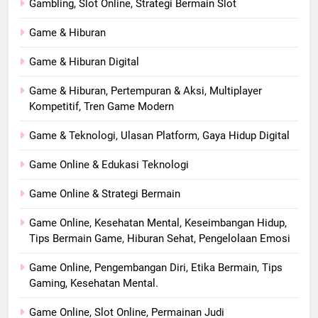
Gambling, Slot Online, Strategi Bermain Slot
Game & Hiburan
Game & Hiburan Digital
Game & Hiburan, Pertempuran & Aksi, Multiplayer
Kompetitif, Tren Game Modern
Game & Teknologi, Ulasan Platform, Gaya Hidup Digital
Game Online & Edukasi Teknologi
Game Online & Strategi Bermain
Game Online, Kesehatan Mental, Keseimbangan Hidup,
Tips Bermain Game, Hiburan Sehat, Pengelolaan Emosi
Game Online, Pengembangan Diri, Etika Bermain, Tips
Gaming, Kesehatan Mental.
Game Online, Slot Online, Permainan Judi