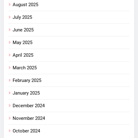
August 2025
July 2025
June 2025
May 2025
April 2025
March 2025
February 2025
January 2025
December 2024
November 2024
October 2024