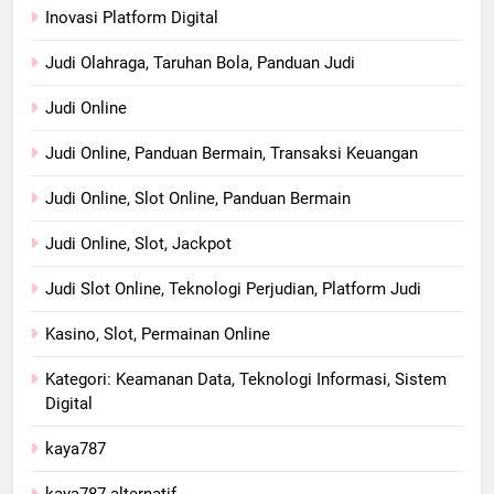
Inovasi Platform Digital
Judi Olahraga, Taruhan Bola, Panduan Judi
Judi Online
Judi Online, Panduan Bermain, Transaksi Keuangan
Judi Online, Slot Online, Panduan Bermain
Judi Online, Slot, Jackpot
Judi Slot Online, Teknologi Perjudian, Platform Judi
Kasino, Slot, Permainan Online
Kategori: Keamanan Data, Teknologi Informasi, Sistem
Digital
kaya787
kaya787 alternatif