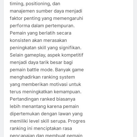
timing, positioning, dan
manajemen sumber daya menjadi
faktor penting yang memengaruhi
performa dalam pertempuran.
Pemain yang berlatih secara
konsisten akan merasakan
peningkatan skill yang signifikan.
Selain gameplay, aspek kompetitif
menjadi daya tarik besar bagi
pemain battle mode. Banyak game
menghadirkan ranking system
yang memberikan motivasi untuk
terus meningkatkan kemampuan.
Pertandingan ranked biasanya
lebih menantang karena pemain
dipertemukan dengan lawan yang
memiliki level skill serupa. Progres
ranking ini menciptakan rasa
pencapaian dan membuat pemain