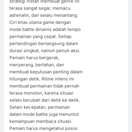
strategi instan membuat genre ini
terasa sangat segar, memacu
adrenalin, dan selalu menantang.
Ciri khas utama game dengan
mode battle dinamis adalah tempo
permainan yang cepat. Setiap
pertandingan berlangsung dalam
durasi singkat, namun penuh aksi.
Pemain harus bergerak,
menyerang, bertahan, dan
membuat keputusan penting dalam
hitungan detik. Ritme intens ini
membuat permainan tidak pernah
terasa monoton, karena situasi
selalu berubah dari detik ke detik.
Selain kecepatan, permainan
dalam mode battle juga menuntut
kemampuan membaca situasi.
Pemain harus mengetahui posisi