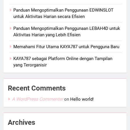
Panduan Mengoptimalkan Penggunaan EDWINSLOT
untuk Aktivitas Harian secara Efisien
Panduan Mengoptimalkan Penggunaan LEBAH4D untuk
Aktivitas Harian yang Lebih Efisien
Memahami Fitur Utama KAYA787 untuk Pengguna Baru
KAYA787 sebagai Platform Online dengan Tampilan
yang Terorganisir
Recent Comments
A WordPress Commenter
on
Hello world!
Archives