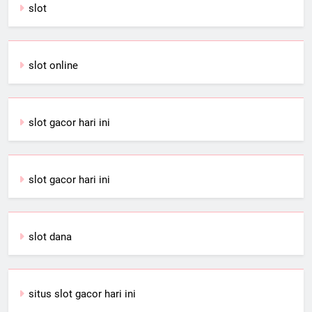
slot
slot online
slot gacor hari ini
slot gacor hari ini
slot dana
situs slot gacor hari ini