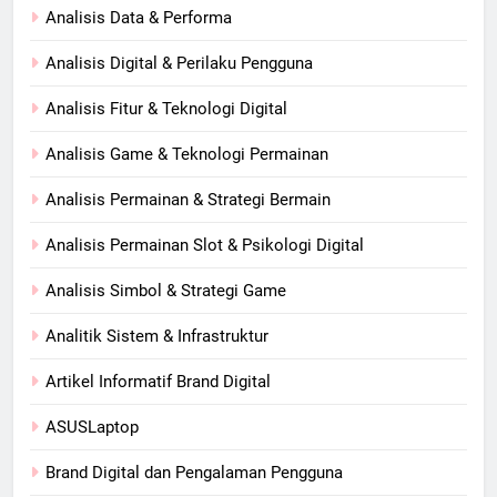
Analisis Data & Performa
Analisis Digital & Perilaku Pengguna
Analisis Fitur & Teknologi Digital
Analisis Game & Teknologi Permainan
Analisis Permainan & Strategi Bermain
Analisis Permainan Slot & Psikologi Digital
Analisis Simbol & Strategi Game
Analitik Sistem & Infrastruktur
Artikel Informatif Brand Digital
ASUSLaptop
Brand Digital dan Pengalaman Pengguna