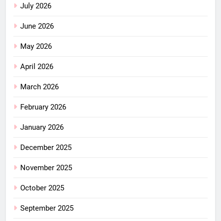
July 2026
June 2026
May 2026
April 2026
March 2026
February 2026
January 2026
December 2025
November 2025
October 2025
September 2025