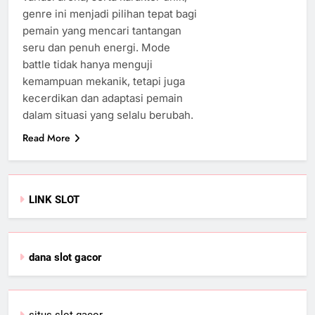
genre ini menjadi pilihan tepat bagi
pemain yang mencari tantangan
seru dan penuh energi. Mode
battle tidak hanya menguji
kemampuan mekanik, tetapi juga
kecerdikan dan adaptasi pemain
dalam situasi yang selalu berubah.
Read More
LINK SLOT
dana slot gacor
situs slot gacor