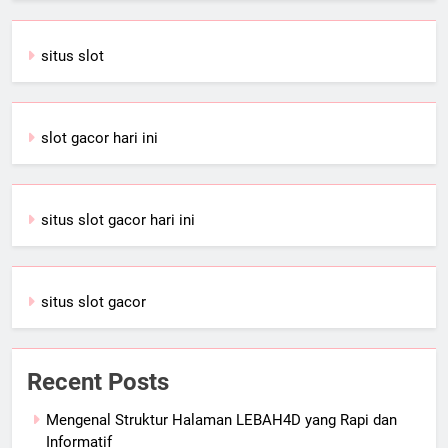
situs slot
slot gacor hari ini
situs slot gacor hari ini
situs slot gacor
Recent Posts
Mengenal Struktur Halaman LEBAH4D yang Rapi dan
Informatif