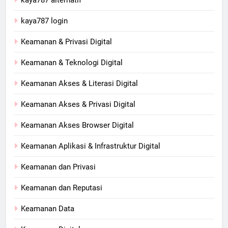
kaya787 login
Keamanan & Privasi Digital
Keamanan & Teknologi Digital
Keamanan Akses & Literasi Digital
Keamanan Akses & Privasi Digital
Keamanan Akses Browser Digital
Keamanan Aplikasi & Infrastruktur Digital
Keamanan dan Privasi
Keamanan dan Reputasi
Keamanan Data