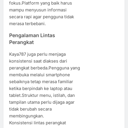
fokus.Platform yang baik harus
mampu menyusun informasi
secara rapi agar pengguna tidak
merasa terbebani.
Pengalaman Lintas
Perangkat
Kaya787 juga perlu menjaga
konsistensi saat diakses dari
perangkat berbeda.Pengguna yang
membuka melalui smartphone
sebaiknya tetap merasa familiar
ketika berpindah ke laptop atau
tablet.Struktur menu, istilah, dan
tampilan utama perlu dijaga agar
tidak berubah secara
membingungkan.
Konsistensi lintas perangkat