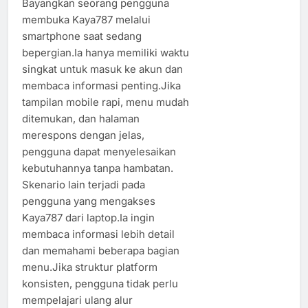
Bayangkan seorang pengguna
membuka Kaya787 melalui
smartphone saat sedang
bepergian.Ia hanya memiliki waktu
singkat untuk masuk ke akun dan
membaca informasi penting.Jika
tampilan mobile rapi, menu mudah
ditemukan, dan halaman
merespons dengan jelas,
pengguna dapat menyelesaikan
kebutuhannya tanpa hambatan.
Skenario lain terjadi pada
pengguna yang mengakses
Kaya787 dari laptop.Ia ingin
membaca informasi lebih detail
dan memahami beberapa bagian
menu.Jika struktur platform
konsisten, pengguna tidak perlu
mempelajari ulang alur