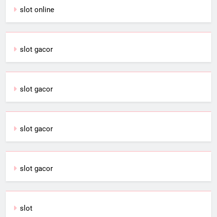
slot online
slot gacor
slot gacor
slot gacor
slot gacor
slot