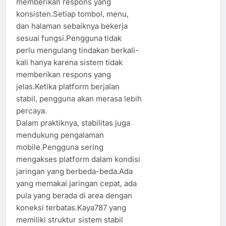
memberikan respons yang
konsisten.Setiap tombol, menu,
dan halaman sebaiknya bekerja
sesuai fungsi.Pengguna tidak
perlu mengulang tindakan berkali-
kali hanya karena sistem tidak
memberikan respons yang
jelas.Ketika platform berjalan
stabil, pengguna akan merasa lebih
percaya.
Dalam praktiknya, stabilitas juga
mendukung pengalaman
mobile.Pengguna sering
mengakses platform dalam kondisi
jaringan yang berbeda-beda.Ada
yang memakai jaringan cepat, ada
pula yang berada di area dengan
koneksi terbatas.Kaya787 yang
memiliki struktur sistem stabil