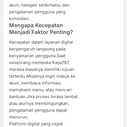
akun, navigasi sederhana, dan
pengalaman pengguna yang
konsisten.
Mengapa Kecepatan
Menjadi Faktor Penting?
Kecepatan dalam layanan digital
berpengaruh langsung pada
kenyamanan pengguna.Saat
seseorang membuka Kaya787,
mereka biasanya memiliki tujuan
tertentu.Misalnya ingin masuk ke
akun, membaca informasi,
memahami menu, atau mencari
bantuan.Jika proses terasa lambat
atau alurnya membingungkan,
pengalaman pengguna dapat
menurun.
Platform digital yang cepat