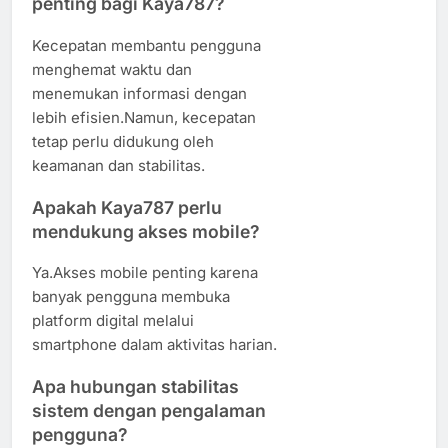
penting bagi Kaya787?
Kecepatan membantu pengguna
menghemat waktu dan
menemukan informasi dengan
lebih efisien.Namun, kecepatan
tetap perlu didukung oleh
keamanan dan stabilitas.
Apakah Kaya787 perlu
mendukung akses mobile?
Ya.Akses mobile penting karena
banyak pengguna membuka
platform digital melalui
smartphone dalam aktivitas harian.
Apa hubungan stabilitas
sistem dengan pengalaman
pengguna?