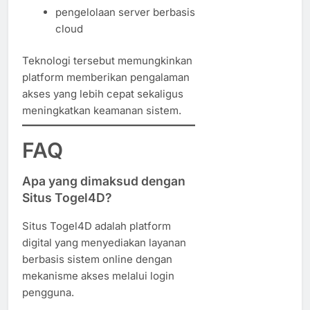
pengelolaan server berbasis
cloud
Teknologi tersebut memungkinkan
platform memberikan pengalaman
akses yang lebih cepat sekaligus
meningkatkan keamanan sistem.
FAQ
Apa yang dimaksud dengan
Situs Togel4D?
Situs Togel4D adalah platform
digital yang menyediakan layanan
berbasis sistem online dengan
mekanisme akses melalui login
pengguna.