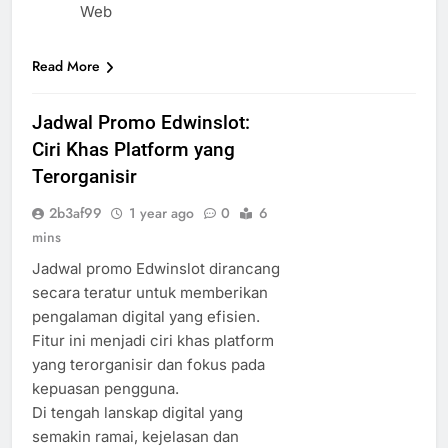
Web
Read More
Jadwal Promo Edwinslot:
Ciri Khas Platform yang
Terorganisir
2b3af99
1 year ago
0
6
mins
Jadwal promo Edwinslot dirancang
secara teratur untuk memberikan
pengalaman digital yang efisien.
Fitur ini menjadi ciri khas platform
yang terorganisir dan fokus pada
kepuasan pengguna.
Di tengah lanskap digital yang
semakin ramai, kejelasan dan