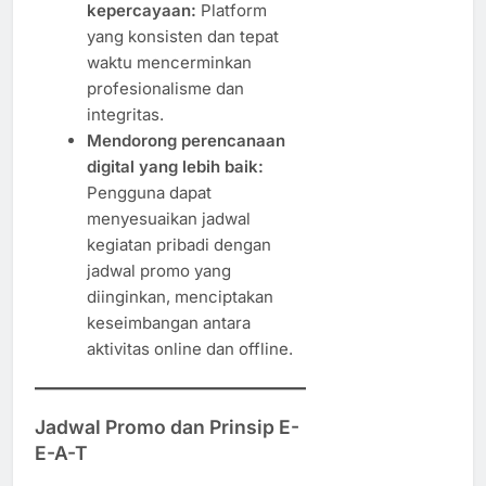
kepercayaan:
Platform
yang konsisten dan tepat
waktu mencerminkan
profesionalisme dan
integritas.
Mendorong perencanaan
digital yang lebih baik:
Pengguna dapat
menyesuaikan jadwal
kegiatan pribadi dengan
jadwal promo yang
diinginkan, menciptakan
keseimbangan antara
aktivitas online dan offline.
Jadwal Promo dan Prinsip E-
E-A-T