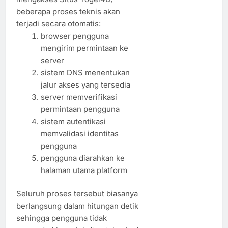
beberapa proses teknis akan
terjadi secara otomatis:
browser pengguna
mengirim permintaan ke
server
sistem DNS menentukan
jalur akses yang tersedia
server memverifikasi
permintaan pengguna
sistem autentikasi
memvalidasi identitas
pengguna
pengguna diarahkan ke
halaman utama platform
Seluruh proses tersebut biasanya
berlangsung dalam hitungan detik
sehingga pengguna tidak