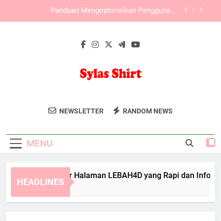
Skip
Panduan Mengoptimalkan Penggunaan LEBAH4D
to
untuk Aktivitas Harian yang Lebih Efisien
content
Memahami Fitur Utama KAYA787 untuk Pengguna
Baru
Mengenal Struktur Halaman LEBAH4D yang Rapi
dan Informatif
Panduan Mengoptimalkan Penggunaan
EDWINSLOT untuk Aktivitas Harian secara Efisien
Sylas Shirt
Panduan Mengoptimalkan Penggunaan LEBAH4D
Tampil Gaya Dengan Koleksi Kaus Dari
untuk Aktivitas Harian yang Lebih Efisien
NEWSLETTER
RANDOM NEWS
Sylas Shirt. Desain Trendi Untuk
Memahami Fitur Utama KAYA787 untuk Pengguna
Baru
Kenyamanan Sehari-Hari.
MENU
ngenal Struktur Halaman LEBAH4D yang Rapi dan Informatif
HEADLINES
Weeks Ago