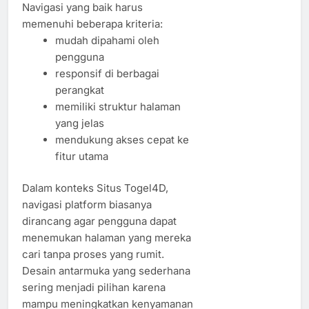
Navigasi yang baik harus
memenuhi beberapa kriteria:
mudah dipahami oleh
pengguna
responsif di berbagai
perangkat
memiliki struktur halaman
yang jelas
mendukung akses cepat ke
fitur utama
Dalam konteks Situs Togel4D,
navigasi platform biasanya
dirancang agar pengguna dapat
menemukan halaman yang mereka
cari tanpa proses yang rumit.
Desain antarmuka yang sederhana
sering menjadi pilihan karena
mampu meningkatkan kenyamanan