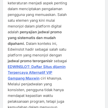
keteraturan menjadi aspek penting
dalam menciptakan pengalaman
pengguna yang memuaskan. Salah
satu elemen yang kini mulai
menonjol dalam platform digital
adalah
penyajian jadwal promo
yang sistematis dan mudah
dipahami.
Dalam konteks ini,
Edwinslot hadir sebagai salah satu
platform yang menonjol dengan
jadwal promo terorganisir
sebagai
EDWINSLOT: Daftar Situs dijamin
Terpercaya Alternatif VIP
Gampang Maxwin
ciri khasnya.
Melalui penjadwalan yang
konsisten, pengguna tidak hanya
mendapat kepastian waktu
pelaksanaan program, tetapi juga
kemudahan dalam menyusun