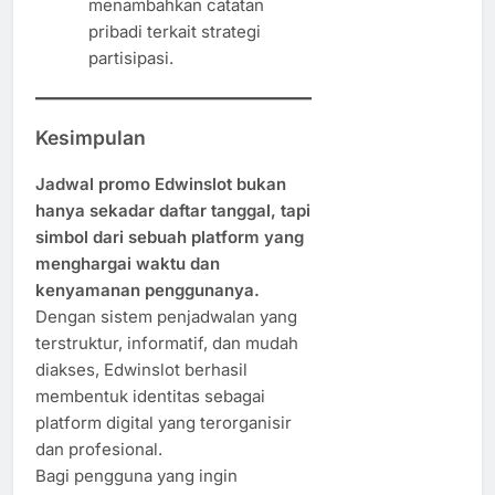
menambahkan catatan
pribadi terkait strategi
partisipasi.
Kesimpulan
Jadwal promo Edwinslot bukan
hanya sekadar daftar tanggal, tapi
simbol dari sebuah platform yang
menghargai waktu dan
kenyamanan penggunanya.
Dengan sistem penjadwalan yang
terstruktur, informatif, dan mudah
diakses, Edwinslot berhasil
membentuk identitas sebagai
platform digital yang terorganisir
dan profesional.
Bagi pengguna yang ingin