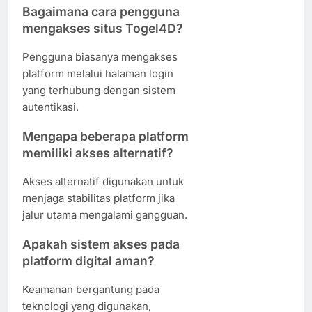
Bagaimana cara pengguna
mengakses situs Togel4D?
Pengguna biasanya mengakses
platform melalui halaman login
yang terhubung dengan sistem
autentikasi.
Mengapa beberapa platform
memiliki akses alternatif?
Akses alternatif digunakan untuk
menjaga stabilitas platform jika
jalur utama mengalami gangguan.
Apakah sistem akses pada
platform digital aman?
Keamanan bergantung pada
teknologi yang digunakan,