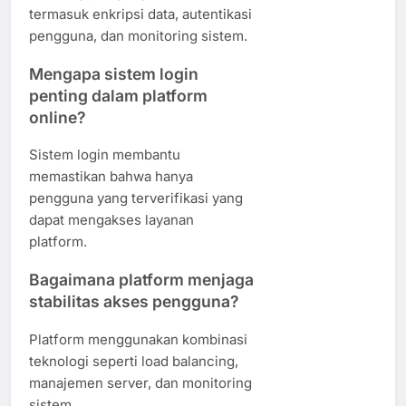
termasuk enkripsi data, autentikasi
pengguna, dan monitoring sistem.
Mengapa sistem login
penting dalam platform
online?
Sistem login membantu
memastikan bahwa hanya
pengguna yang terverifikasi yang
dapat mengakses layanan
platform.
Bagaimana platform menjaga
stabilitas akses pengguna?
Platform menggunakan kombinasi
teknologi seperti load balancing,
manajemen server, dan monitoring
sistem.