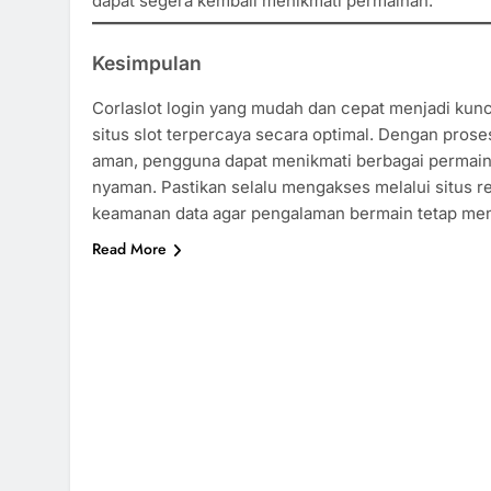
dapat segera kembali menikmati permainan.
Kesimpulan
Corlaslot login yang mudah dan cepat menjadi kunc
situs slot terpercaya secara optimal. Dengan prose
aman, pengguna dapat menikmati berbagai permain
nyaman. Pastikan selalu mengakses melalui situs 
keamanan data agar pengalaman bermain tetap me
Read More