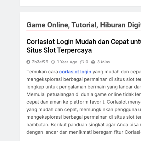
Game Online, Tutorial, Hiburan Digi
Corlaslot Login Mudah dan Cepat unt
Situs Slot Terpercaya
2b3af99
1 Year Ago
0
3 Mins
Temukan cara
corlaslot login
yang mudah dan cepat
mengeksplorasi berbagai permainan di situs slot t
lengkap untuk pengalaman bermain yang lancar da
Memulai petualangan di dunia game online tidak le
cepat dan aman ke platform favorit. Corlaslot meny
yang mudah dan cepat, memungkinkan pengguna u
mengeksplorasi berbagai permainan di situs slot t
hambatan. Berikut panduan singkat agar Anda bisa 
dengan lancar dan menikmati beragam fitur Corlasl