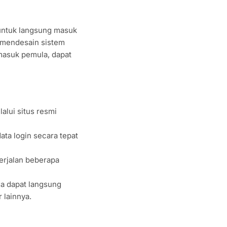
ntuk langsung masuk
t mendesain sistem
masuk pemula, dapat
alui situs resmi
data login secara tepat
berjalan beberapa
nda dapat langsung
 lainnya.