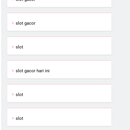
slot gacor
slot
slot gacor hari ini
slot
slot