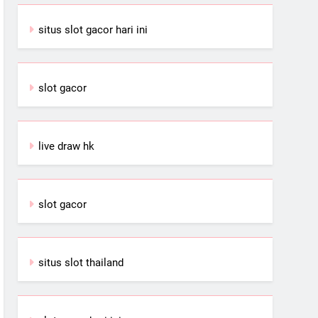
situs slot gacor hari ini
slot gacor
live draw hk
slot gacor
situs slot thailand