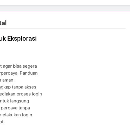
tal
uk Eksplorasi
 agar bisa segera
erpercaya. Panduan
n aman.
ngkap tanpa akses
ediakan proses login
ntuk langsung
erpercaya tanpa
melakukan login
ot.