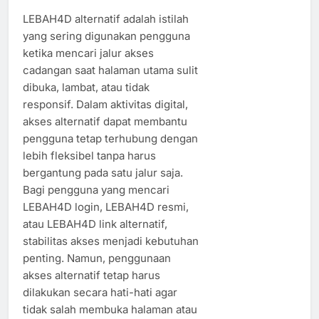
LEBAH4D alternatif adalah istilah
yang sering digunakan pengguna
ketika mencari jalur akses
cadangan saat halaman utama sulit
dibuka, lambat, atau tidak
responsif. Dalam aktivitas digital,
akses alternatif dapat membantu
pengguna tetap terhubung dengan
lebih fleksibel tanpa harus
bergantung pada satu jalur saja.
Bagi pengguna yang mencari
LEBAH4D login, LEBAH4D resmi,
atau LEBAH4D link alternatif,
stabilitas akses menjadi kebutuhan
penting. Namun, penggunaan
akses alternatif tetap harus
dilakukan secara hati-hati agar
tidak salah membuka halaman atau