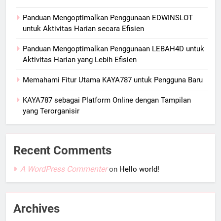
Panduan Mengoptimalkan Penggunaan EDWINSLOT
untuk Aktivitas Harian secara Efisien
Panduan Mengoptimalkan Penggunaan LEBAH4D untuk
Aktivitas Harian yang Lebih Efisien
Memahami Fitur Utama KAYA787 untuk Pengguna Baru
KAYA787 sebagai Platform Online dengan Tampilan
yang Terorganisir
Recent Comments
A WordPress Commenter
on
Hello world!
Archives