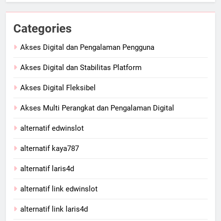
Categories
Akses Digital dan Pengalaman Pengguna
Akses Digital dan Stabilitas Platform
Akses Digital Fleksibel
Akses Multi Perangkat dan Pengalaman Digital
alternatif edwinslot
alternatif kaya787
alternatif laris4d
alternatif link edwinslot
alternatif link laris4d