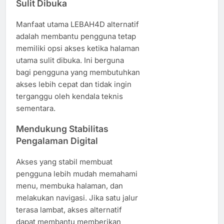
Sulit Dibuka
Manfaat utama LEBAH4D alternatif
adalah membantu pengguna tetap
memiliki opsi akses ketika halaman
utama sulit dibuka. Ini berguna
bagi pengguna yang membutuhkan
akses lebih cepat dan tidak ingin
terganggu oleh kendala teknis
sementara.
Mendukung Stabilitas
Pengalaman Digital
Akses yang stabil membuat
pengguna lebih mudah memahami
menu, membuka halaman, dan
melakukan navigasi. Jika satu jalur
terasa lambat, akses alternatif
dapat membantu memberikan