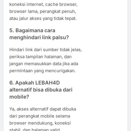
koneksi internet, cache browser,
browser lama, perangkat penuh,
atau jalur akses yang tidak tepat.
5. Bagaimana cara
menghindari link palsu?
Hindari link dari sumber tidak jelas,
periksa tampilan halaman, dan
jangan memasukkan data jika ada
permintaan yang mencurigakan.
6. Apakah LEBAH4D
alternatif bisa dibuka dari
mobile?
Ya, akses alternatif dapat dibuka
dari perangkat mobile selama
browser mendukung, koneksi
stabil, dan halaman valid.