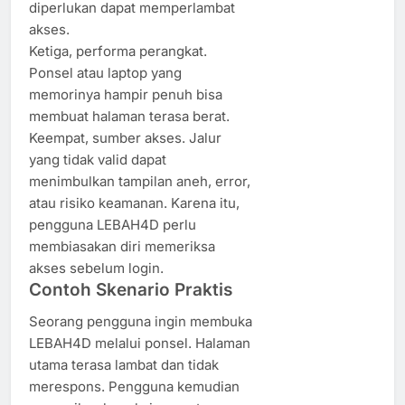
diperlukan dapat memperlambat
akses.
Ketiga, performa perangkat.
Ponsel atau laptop yang
memorinya hampir penuh bisa
membuat halaman terasa berat.
Keempat, sumber akses. Jalur
yang tidak valid dapat
menimbulkan tampilan aneh, error,
atau risiko keamanan. Karena itu,
pengguna LEBAH4D perlu
membiasakan diri memeriksa
akses sebelum login.
Contoh Skenario Praktis
Seorang pengguna ingin membuka
LEBAH4D melalui ponsel. Halaman
utama terasa lambat dan tidak
merespons. Pengguna kemudian