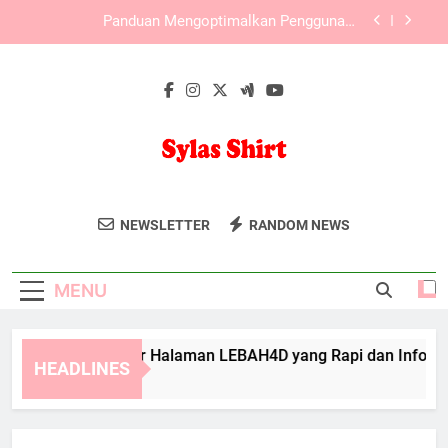
Skip
Panduan Mengoptimalkan Penggunaan LEBAH4D
to
untuk Aktivitas Harian yang Lebih Efisien
content
Memahami Fitur Utama KAYA787 untuk Pengguna
Baru
Mengenal Struktur Halaman LEBAH4D yang Rapi
dan Informatif
Panduan Mengoptimalkan Penggunaan
EDWINSLOT untuk Aktivitas Harian secara Efisien
Sylas Shirt
Panduan Mengoptimalkan Penggunaan LEBAH4D
Tampil Gaya Dengan Koleksi Kaus Dari
untuk Aktivitas Harian yang Lebih Efisien
NEWSLETTER
RANDOM NEWS
Sylas Shirt. Desain Trendi Untuk
Memahami Fitur Utama KAYA787 untuk Pengguna
Baru
Kenyamanan Sehari-Hari.
MENU
ngenal Struktur Halaman LEBAH4D yang Rapi dan Informatif
HEADLINES
Weeks Ago