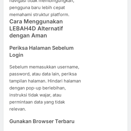
navigasi tidak membingungkan,
pengguna baru lebih cepat
memahami struktur platform.
Cara Menggunakan
LEBAH4D Alternatif
dengan Aman
Periksa Halaman Sebelum
Login
Sebelum memasukkan username,
password, atau data lain, periksa
tampilan halaman. Hindari halaman
dengan pop-up berlebihan,
instruksi tidak wajar, atau
permintaan data yang tidak
relevan.
Gunakan Browser Terbaru