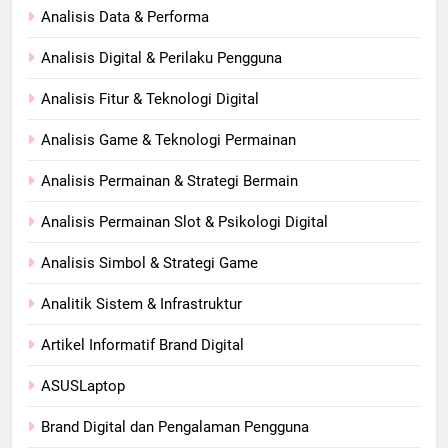
Analisis Data & Performa
Analisis Digital & Perilaku Pengguna
Analisis Fitur & Teknologi Digital
Analisis Game & Teknologi Permainan
Analisis Permainan & Strategi Bermain
Analisis Permainan Slot & Psikologi Digital
Analisis Simbol & Strategi Game
Analitik Sistem & Infrastruktur
Artikel Informatif Brand Digital
ASUSLaptop
Brand Digital dan Pengalaman Pengguna