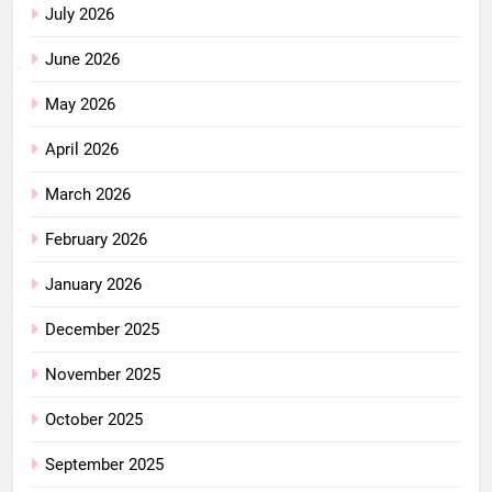
July 2026
June 2026
May 2026
April 2026
March 2026
February 2026
January 2026
December 2025
November 2025
October 2025
September 2025