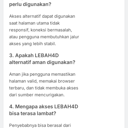
perlu digunakan?
Akses alternatif dapat digunakan
saat halaman utama tidak
responsif, koneksi bermasalah,
atau pengguna membutuhkan jalur
akses yang lebih stabil.
3. Apakah LEBAH4D
alternatif aman digunakan?
Aman jika pengguna memastikan
halaman valid, memakai browser
terbaru, dan tidak membuka akses
dari sumber mencurigakan.
4. Mengapa akses LEBAH4D
bisa terasa lambat?
Penyebabnya bisa berasal dari