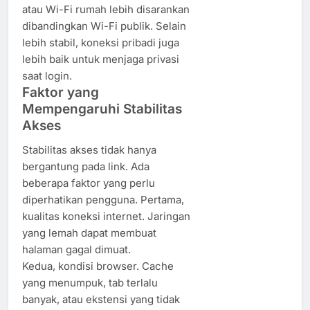
atau Wi-Fi rumah lebih disarankan
dibandingkan Wi-Fi publik. Selain
lebih stabil, koneksi pribadi juga
lebih baik untuk menjaga privasi
saat login.
Faktor yang
Mempengaruhi Stabilitas
Akses
Stabilitas akses tidak hanya
bergantung pada link. Ada
beberapa faktor yang perlu
diperhatikan pengguna. Pertama,
kualitas koneksi internet. Jaringan
yang lemah dapat membuat
halaman gagal dimuat.
Kedua, kondisi browser. Cache
yang menumpuk, tab terlalu
banyak, atau ekstensi yang tidak