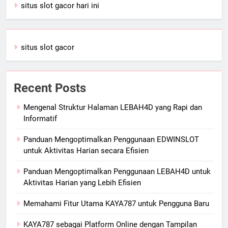
situs slot gacor hari ini
situs slot gacor
Recent Posts
Mengenal Struktur Halaman LEBAH4D yang Rapi dan
Informatif
Panduan Mengoptimalkan Penggunaan EDWINSLOT
untuk Aktivitas Harian secara Efisien
Panduan Mengoptimalkan Penggunaan LEBAH4D untuk
Aktivitas Harian yang Lebih Efisien
Memahami Fitur Utama KAYA787 untuk Pengguna Baru
KAYA787 sebagai Platform Online dengan Tampilan