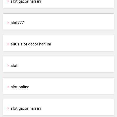
slot gacor hari ini
slot777
situs slot gacor hari ini
slot
slot online
slot gacor hari ini