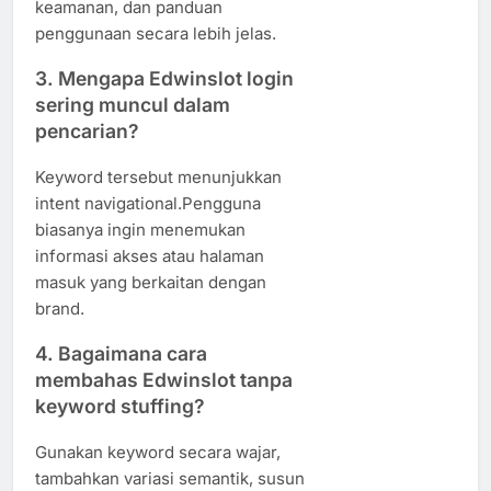
keamanan, dan panduan
penggunaan secara lebih jelas.
3. Mengapa Edwinslot login
sering muncul dalam
pencarian?
Keyword tersebut menunjukkan
intent navigational.Pengguna
biasanya ingin menemukan
informasi akses atau halaman
masuk yang berkaitan dengan
brand.
4. Bagaimana cara
membahas Edwinslot tanpa
keyword stuffing?
Gunakan keyword secara wajar,
tambahkan variasi semantik, susun