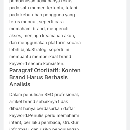
pembahasan tidak hanya fokus
pada satu momen tertentu, tetapi
pada kebutuhan pengguna yang
terus muncul, seperti cara
memahami brand, mengenali
akses, menjaga keamanan akun,
dan menggunakan platform secara
lebih bijak.Strategi seperti ini
membantu memperkuat brand
keyword secara konsisten.
Paragraf Otoritatif: Konten
Brand Harus Berbasis
Analisis
Dalam penulisan SEO profesional,
artikel brand sebaiknya tidak
dibuat hanya berdasarkan daftar
keyword.Penulis perlu memahami
intent, perilaku pembaca, struktur
informasi, dan risiko pengulangan