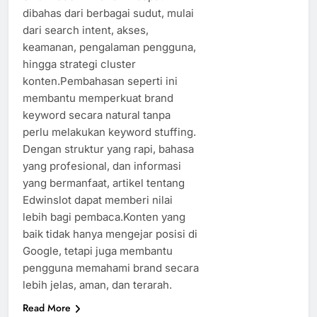
dibahas dari berbagai sudut, mulai
dari search intent, akses,
keamanan, pengalaman pengguna,
hingga strategi cluster
konten.Pembahasan seperti ini
membantu memperkuat brand
keyword secara natural tanpa
perlu melakukan keyword stuffing.
Dengan struktur yang rapi, bahasa
yang profesional, dan informasi
yang bermanfaat, artikel tentang
Edwinslot dapat memberi nilai
lebih bagi pembaca.Konten yang
baik tidak hanya mengejar posisi di
Google, tetapi juga membantu
pengguna memahami brand secara
lebih jelas, aman, dan terarah.
Read More