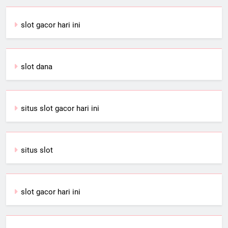
slot gacor hari ini
slot dana
situs slot gacor hari ini
situs slot
slot gacor hari ini