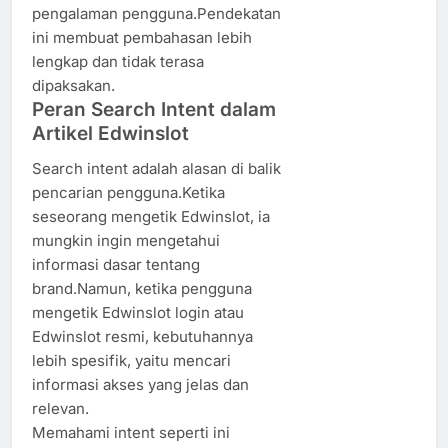
pengalaman pengguna.Pendekatan
ini membuat pembahasan lebih
lengkap dan tidak terasa
dipaksakan.
Peran Search Intent dalam
Artikel Edwinslot
Search intent adalah alasan di balik
pencarian pengguna.Ketika
seseorang mengetik Edwinslot, ia
mungkin ingin mengetahui
informasi dasar tentang
brand.Namun, ketika pengguna
mengetik Edwinslot login atau
Edwinslot resmi, kebutuhannya
lebih spesifik, yaitu mencari
informasi akses yang jelas dan
relevan.
Memahami intent seperti ini