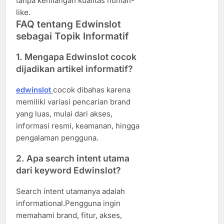
tanpa kehilangan kualitas human-
like.
FAQ tentang Edwinslot
sebagai Topik Informatif
1. Mengapa Edwinslot cocok
dijadikan artikel informatif?
edwinslot
cocok dibahas karena
memiliki variasi pencarian brand
yang luas, mulai dari akses,
informasi resmi, keamanan, hingga
pengalaman pengguna.
2. Apa search intent utama
dari keyword Edwinslot?
Search intent utamanya adalah
informational.Pengguna ingin
memahami brand, fitur, akses,