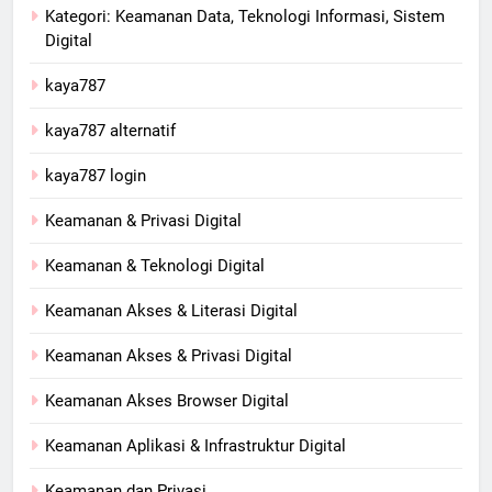
Kategori: Keamanan Data, Teknologi Informasi, Sistem
Digital
kaya787
kaya787 alternatif
kaya787 login
Keamanan & Privasi Digital
Keamanan & Teknologi Digital
Keamanan Akses & Literasi Digital
Keamanan Akses & Privasi Digital
Keamanan Akses Browser Digital
Keamanan Aplikasi & Infrastruktur Digital
Keamanan dan Privasi