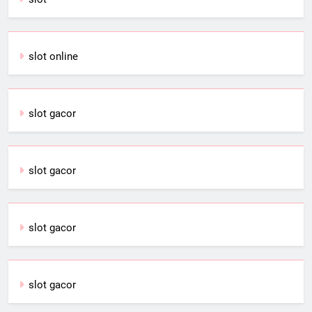
slot online
slot gacor
slot gacor
slot gacor
slot gacor