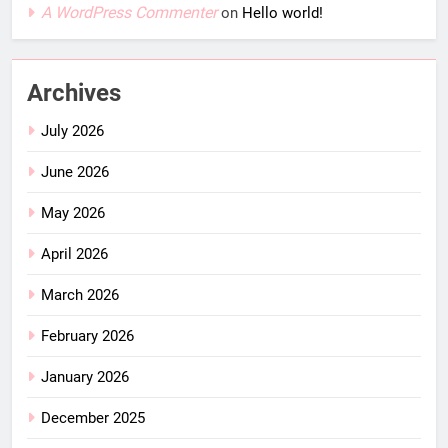
A WordPress Commenter
on
Hello world!
Archives
July 2026
June 2026
May 2026
April 2026
March 2026
February 2026
January 2026
December 2025