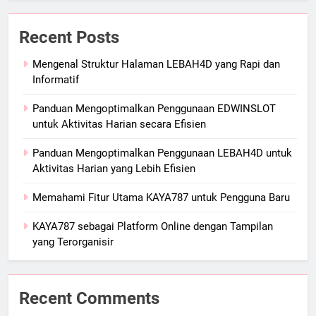
Recent Posts
Mengenal Struktur Halaman LEBAH4D yang Rapi dan
Informatif
Panduan Mengoptimalkan Penggunaan EDWINSLOT
untuk Aktivitas Harian secara Efisien
Panduan Mengoptimalkan Penggunaan LEBAH4D untuk
Aktivitas Harian yang Lebih Efisien
Memahami Fitur Utama KAYA787 untuk Pengguna Baru
KAYA787 sebagai Platform Online dengan Tampilan
yang Terorganisir
Recent Comments