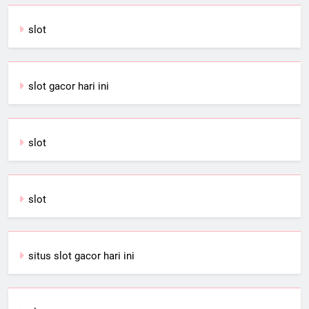
slot
slot gacor hari ini
slot
slot
situs slot gacor hari ini