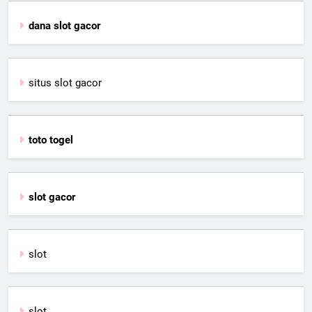
dana slot gacor
situs slot gacor
toto togel
slot gacor
slot
slot