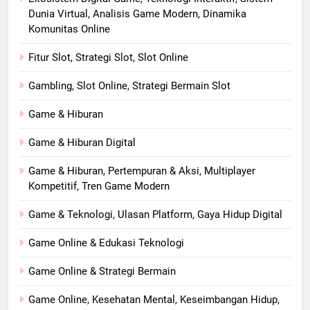
Dunia Virtual, Analisis Game Modern, Dinamika
Komunitas Online
Fitur Slot, Strategi Slot, Slot Online
Gambling, Slot Online, Strategi Bermain Slot
Game & Hiburan
Game & Hiburan Digital
Game & Hiburan, Pertempuran & Aksi, Multiplayer
Kompetitif, Tren Game Modern
Game & Teknologi, Ulasan Platform, Gaya Hidup Digital
Game Online & Edukasi Teknologi
Game Online & Strategi Bermain
Game Online, Kesehatan Mental, Keseimbangan Hidup,