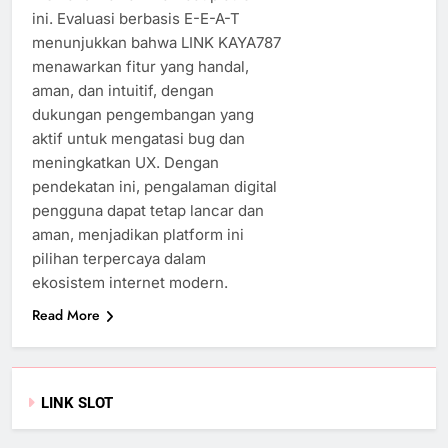
ini. Evaluasi berbasis E-E-A-T
menunjukkan bahwa LINK KAYA787
menawarkan fitur yang handal,
aman, dan intuitif, dengan
dukungan pengembangan yang
aktif untuk mengatasi bug dan
meningkatkan UX. Dengan
pendekatan ini, pengalaman digital
pengguna dapat tetap lancar dan
aman, menjadikan platform ini
pilihan terpercaya dalam
ekosistem internet modern.
Read More
LINK SLOT