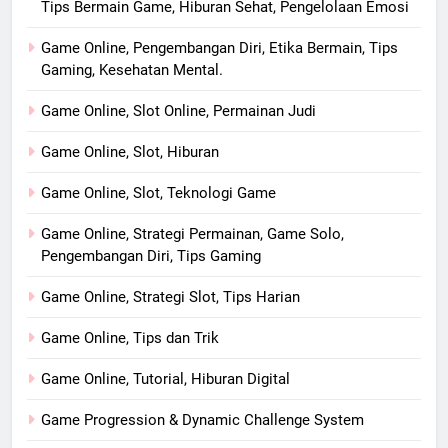
Tips Bermain Game, Hiburan Sehat, Pengelolaan Emosi
Game Online, Pengembangan Diri, Etika Bermain, Tips
Gaming, Kesehatan Mental.
Game Online, Slot Online, Permainan Judi
Game Online, Slot, Hiburan
Game Online, Slot, Teknologi Game
Game Online, Strategi Permainan, Game Solo,
Pengembangan Diri, Tips Gaming
Game Online, Strategi Slot, Tips Harian
Game Online, Tips dan Trik
Game Online, Tutorial, Hiburan Digital
Game Progression & Dynamic Challenge System