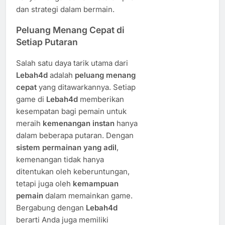
dan strategi dalam bermain.
Peluang Menang Cepat di
Setiap Putaran
Salah satu daya tarik utama dari
Lebah4d
adalah
peluang menang
cepat
yang ditawarkannya. Setiap
game di
Lebah4d
memberikan
kesempatan bagi pemain untuk
meraih
kemenangan instan
hanya
dalam beberapa putaran. Dengan
sistem permainan yang adil
,
kemenangan tidak hanya
ditentukan oleh keberuntungan,
tetapi juga oleh
kemampuan
pemain
dalam memainkan game.
Bergabung dengan
Lebah4d
berarti Anda juga memiliki