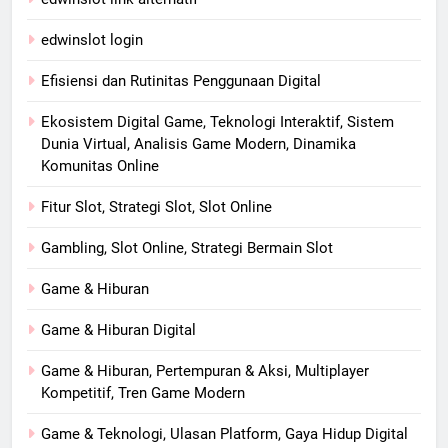
edwinslot login
Efisiensi dan Rutinitas Penggunaan Digital
Ekosistem Digital Game, Teknologi Interaktif, Sistem
Dunia Virtual, Analisis Game Modern, Dinamika
Komunitas Online
Fitur Slot, Strategi Slot, Slot Online
Gambling, Slot Online, Strategi Bermain Slot
Game & Hiburan
Game & Hiburan Digital
Game & Hiburan, Pertempuran & Aksi, Multiplayer
Kompetitif, Tren Game Modern
Game & Teknologi, Ulasan Platform, Gaya Hidup Digital