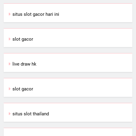
situs slot gacor hari ini
slot gacor
live draw hk
slot gacor
situs slot thailand