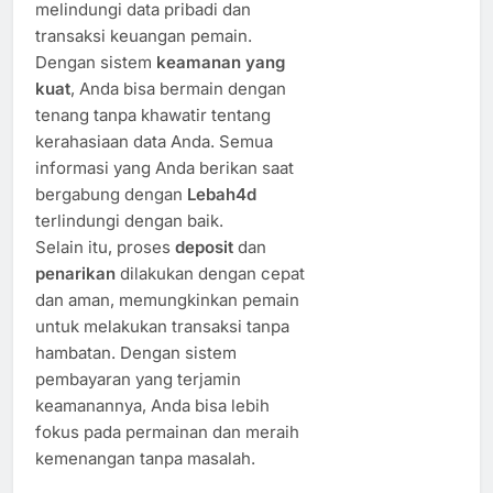
melindungi data pribadi dan
transaksi keuangan pemain.
Dengan sistem
keamanan yang
kuat
, Anda bisa bermain dengan
tenang tanpa khawatir tentang
kerahasiaan data Anda. Semua
informasi yang Anda berikan saat
bergabung dengan
Lebah4d
terlindungi dengan baik.
Selain itu, proses
deposit
dan
penarikan
dilakukan dengan cepat
dan aman, memungkinkan pemain
untuk melakukan transaksi tanpa
hambatan. Dengan sistem
pembayaran yang terjamin
keamanannya, Anda bisa lebih
fokus pada permainan dan meraih
kemenangan tanpa masalah.