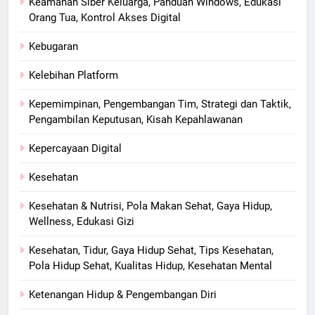
Keamanan Siber Keluarga, Panduan Windows, Edukasi
Orang Tua, Kontrol Akses Digital
Kebugaran
Kelebihan Platform
Kepemimpinan, Pengembangan Tim, Strategi dan Taktik,
Pengambilan Keputusan, Kisah Kepahlawanan
Kepercayaan Digital
Kesehatan
Kesehatan & Nutrisi, Pola Makan Sehat, Gaya Hidup,
Wellness, Edukasi Gizi
Kesehatan, Tidur, Gaya Hidup Sehat, Tips Kesehatan,
Pola Hidup Sehat, Kualitas Hidup, Kesehatan Mental
Ketenangan Hidup & Pengembangan Diri