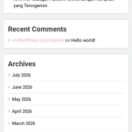
yang Terorganisir
Recent Comments
A WordPress Commenter
on
Hello world!
Archives
July 2026
June 2026
May 2026
April 2026
March 2026