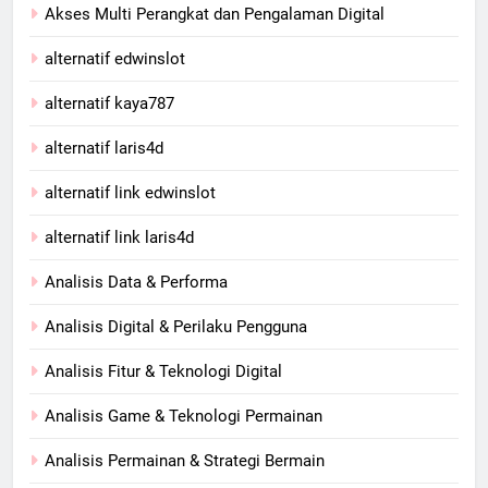
Akses Multi Perangkat dan Pengalaman Digital
alternatif edwinslot
alternatif kaya787
alternatif laris4d
alternatif link edwinslot
alternatif link laris4d
Analisis Data & Performa
Analisis Digital & Perilaku Pengguna
Analisis Fitur & Teknologi Digital
Analisis Game & Teknologi Permainan
Analisis Permainan & Strategi Bermain