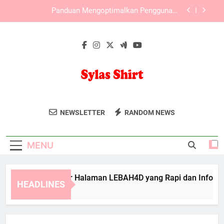
Skip
Panduan Mengoptimalkan Penggunaan LEBAH4D
to
untuk Aktivitas Harian yang Lebih Efisien
content
Memahami Fitur Utama KAYA787 untuk Pengguna
Baru
Mengenal Struktur Halaman LEBAH4D yang Rapi
dan Informatif
Panduan Mengoptimalkan Penggunaan
EDWINSLOT untuk Aktivitas Harian secara Efisien
Sylas Shirt
Panduan Mengoptimalkan Penggunaan LEBAH4D
Tampil Gaya Dengan Koleksi Kaus Dari
untuk Aktivitas Harian yang Lebih Efisien
NEWSLETTER
RANDOM NEWS
Sylas Shirt. Desain Trendi Untuk
Memahami Fitur Utama KAYA787 untuk Pengguna
Baru
Kenyamanan Sehari-Hari.
MENU
ngenal Struktur Halaman LEBAH4D yang Rapi dan Informatif
HEADLINES
Weeks Ago