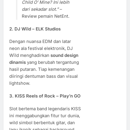
Child O’ Mine? Ini lebih
dari sekadar slot.”
–
Review pemain NetEnt.
2.
DJ Wïld – ELK Studios
Dengan nuansa EDM dan latar
neon ala festival elektronik, DJ
Wïld menghadirkan
sound design
dinamis
yang berubah tergantung
hasil putaran. Tiap kemenangan
diiringi dentuman bass dan visual
lightshow.
3.
KISS Reels of Rock – Play’n GO
Slot bertema band legendaris KISS
ini menggabungkan fitur tur dunia,
wild simbol berbentuk gitar, dan
lagu ikonik sebagai background.