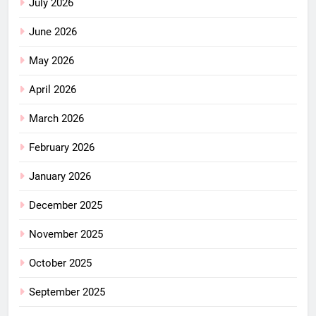
July 2026
June 2026
May 2026
April 2026
March 2026
February 2026
January 2026
December 2025
November 2025
October 2025
September 2025