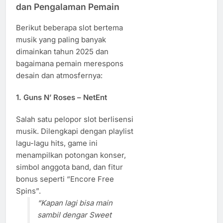
dan Pengalaman Pemain
Berikut beberapa slot bertema
musik yang paling banyak
dimainkan tahun 2025 dan
bagaimana pemain merespons
desain dan atmosfernya:
1.
Guns N’ Roses – NetEnt
Salah satu pelopor slot berlisensi
musik. Dilengkapi dengan playlist
lagu-lagu hits, game ini
menampilkan potongan konser,
simbol anggota band, dan fitur
bonus seperti “Encore Free
Spins”.
“Kapan lagi bisa main
sambil dengar Sweet