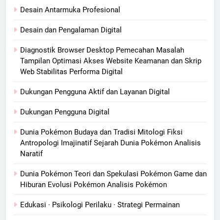
Desain Antarmuka Profesional
Desain dan Pengalaman Digital
Diagnostik Browser Desktop Pemecahan Masalah
Tampilan Optimasi Akses Website Keamanan dan Skrip
Web Stabilitas Performa Digital
Dukungan Pengguna Aktif dan Layanan Digital
Dukungan Pengguna Digital
Dunia Pokémon Budaya dan Tradisi Mitologi Fiksi
Antropologi Imajinatif Sejarah Dunia Pokémon Analisis
Naratif
Dunia Pokémon Teori dan Spekulasi Pokémon Game dan
Hiburan Evolusi Pokémon Analisis Pokémon
Edukasi · Psikologi Perilaku · Strategi Permainan