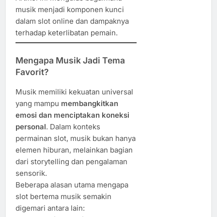
musik menjadi komponen kunci
dalam slot online dan dampaknya
terhadap keterlibatan pemain.
Mengapa Musik Jadi Tema
Favorit?
Musik memiliki kekuatan universal
yang mampu
membangkitkan
emosi dan menciptakan koneksi
personal
. Dalam konteks
permainan slot, musik bukan hanya
elemen hiburan, melainkan bagian
dari storytelling dan pengalaman
sensorik.
Beberapa alasan utama mengapa
slot bertema musik semakin
digemari antara lain: