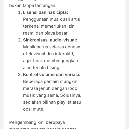
bukan tanpa tantangan:
Lisensi dan hak cipta:
Penggunaan musik asli artis
terkenal memerlukan izin
resmi dan biaya besar.
Sinkronisasi audio-visual:
Musik harus selaras dengan
efek visual dan interaktif,
agar tidak membingungkan
atau terlalu bising.
Kontrol volume dan variasi:
Beberapa pemain mungkin
merasa jenuh dengan loop
musik yang sama. Solusinya,
sediakan pilihan playlist atau
opsi mute.
Pengembang kini berupaya