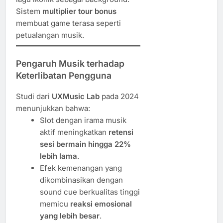
Sistem
multiplier tour bonus
membuat game terasa seperti
petualangan musik.
Pengaruh Musik terhadap
Keterlibatan Pengguna
Studi dari
UXMusic Lab
pada 2024
menunjukkan bahwa:
Slot dengan irama musik
aktif meningkatkan
retensi
sesi bermain hingga 22%
lebih lama
.
Efek kemenangan yang
dikombinasikan dengan
sound cue berkualitas tinggi
memicu
reaksi emosional
yang lebih besar
.