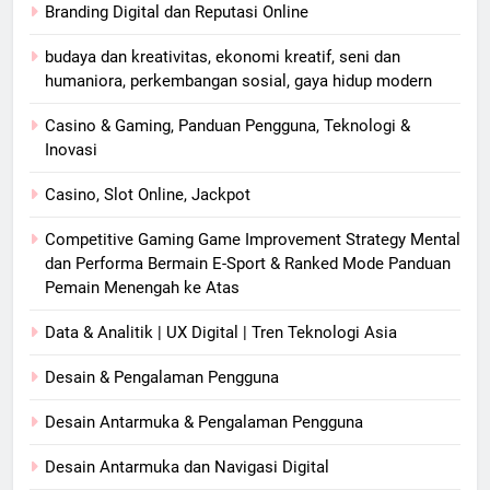
Branding Digital dan Reputasi Online
budaya dan kreativitas, ekonomi kreatif, seni dan
humaniora, perkembangan sosial, gaya hidup modern
Casino & Gaming, Panduan Pengguna, Teknologi &
Inovasi
Casino, Slot Online, Jackpot
Competitive Gaming Game Improvement Strategy Mental
dan Performa Bermain E-Sport & Ranked Mode Panduan
Pemain Menengah ke Atas
Data & Analitik | UX Digital | Tren Teknologi Asia
Desain & Pengalaman Pengguna
Desain Antarmuka & Pengalaman Pengguna
Desain Antarmuka dan Navigasi Digital