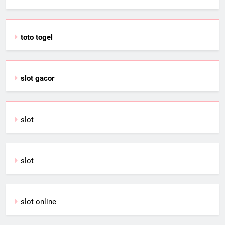
toto togel
slot gacor
slot
slot
slot online