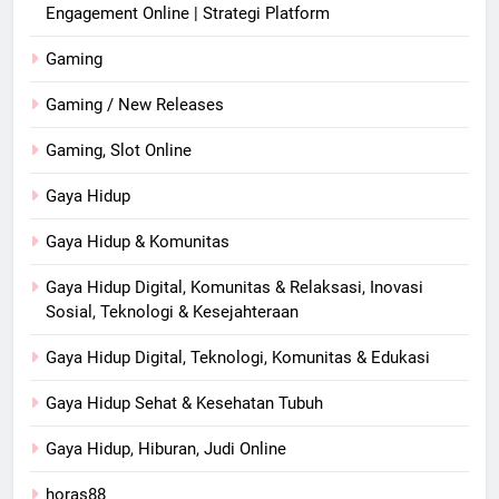
Engagement Online | Strategi Platform
Gaming
Gaming / New Releases
Gaming, Slot Online
Gaya Hidup
Gaya Hidup & Komunitas
Gaya Hidup Digital, Komunitas & Relaksasi, Inovasi
Sosial, Teknologi & Kesejahteraan
Gaya Hidup Digital, Teknologi, Komunitas & Edukasi
Gaya Hidup Sehat & Kesehatan Tubuh
Gaya Hidup, Hiburan, Judi Online
horas88