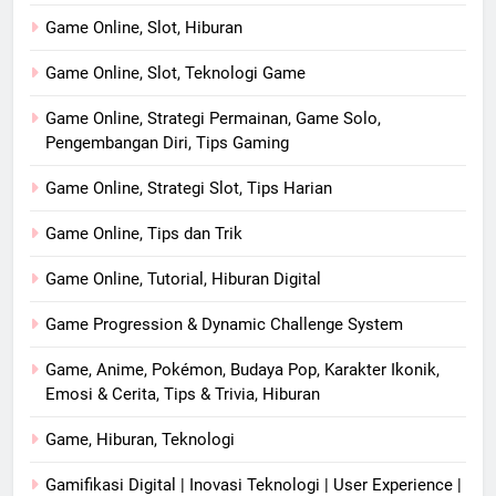
Game Online, Slot, Hiburan
Game Online, Slot, Teknologi Game
Game Online, Strategi Permainan, Game Solo,
Pengembangan Diri, Tips Gaming
Game Online, Strategi Slot, Tips Harian
Game Online, Tips dan Trik
Game Online, Tutorial, Hiburan Digital
Game Progression & Dynamic Challenge System
Game, Anime, Pokémon, Budaya Pop, Karakter Ikonik,
Emosi & Cerita, Tips & Trivia, Hiburan
Game, Hiburan, Teknologi
Gamifikasi Digital | Inovasi Teknologi | User Experience |