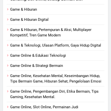
Game & Hiburan
Game & Hiburan Digital
Game & Hiburan, Pertempuran & Aksi, Multiplayer
Kompetitif, Tren Game Modern
Game & Teknologi, Ulasan Platform, Gaya Hidup Digital
Game Online & Edukasi Teknologi
Game Online & Strategi Bermain
Game Online, Kesehatan Mental, Keseimbangan Hidup,
Tips Bermain Game, Hiburan Sehat, Pengelolaan Emosi
Game Online, Pengembangan Diri, Etika Bermain, Tips
Gaming, Kesehatan Mental.
Game Online, Slot Online, Permainan Judi