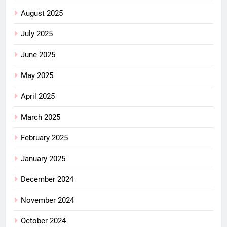
August 2025
July 2025
June 2025
May 2025
April 2025
March 2025
February 2025
January 2025
December 2024
November 2024
October 2024