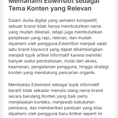
Memahami Edwinslot sebagai
Tema Konten yang Relevan
Dalam dunia digital yang semakin kompetitif,
sebuah brand tidak hanya membutuhkan nama
yang mudah dikenali, tetapi juga membutuhkan
penjelasan yang rapi, relevan, dan mudah
dipahami oleh pengguna.EdwinSlot menjadi salah
satu brand keyword yang dapat dikembangkan
menjadi topik artikel informatif karena memiliki
banyak sudut pembahasan, mulai dari akses,
keamanan, pengalaman pengguna, hingga strategi
konten yang mendukung pencarian organik.
Membahas Edwinslot sebagai topik informatif
berarti tidak sekadar menulis ulang nama brand
secara berulang.Konten yang baik perlu
menjelaskan konteks, menjawab kebutuhan
pembaca, dan memberikan panduan yang bisa
dipahami oleh pengguna baru.Artikel seperti ini