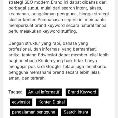
strategi SEO modern.Brand ini dapat dibahas dari
berbagai sudut, mulai dari search intent, akses,
keamanan, pengalaman pengguna, hingga strategi
cluster konten.Pembahasan seperti ini membantu
memperkuat brand keyword secara natural tanpa
perlu melakukan keyword stuffing.
Dengan struktur yang rapi, bahasa yang
profesional, dan informasi yang bermanfaat,
artikel tentang Edwinslot dapat memberi nilai lebih
bagi pembaca.Konten yang baik tidak hanya
mengejar posisi di Google, tetapi juga membantu
pengguna memahami brand secara lebih jelas,
aman, dan terarah.
Tagged:
Artikel Informatif
Brand Keyword
edwinslot
Konten Digital
pengalaman pengguna
Search Intent