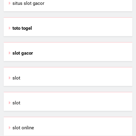
situs slot gacor
toto togel
slot gacor
slot
slot
slot online