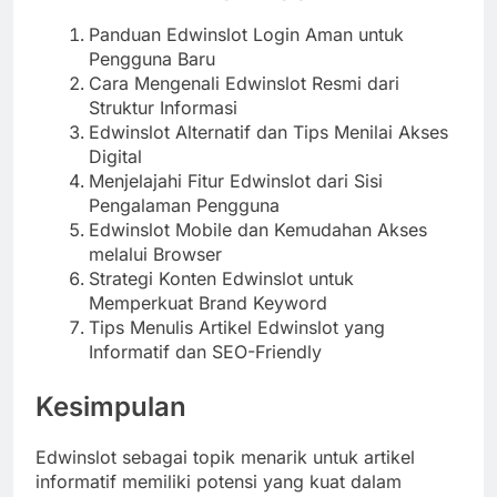
Panduan Edwinslot Login Aman untuk
Pengguna Baru
Cara Mengenali Edwinslot Resmi dari
Struktur Informasi
Edwinslot Alternatif dan Tips Menilai Akses
Digital
Menjelajahi Fitur Edwinslot dari Sisi
Pengalaman Pengguna
Edwinslot Mobile dan Kemudahan Akses
melalui Browser
Strategi Konten Edwinslot untuk
Memperkuat Brand Keyword
Tips Menulis Artikel Edwinslot yang
Informatif dan SEO-Friendly
Kesimpulan
Edwinslot sebagai topik menarik untuk artikel
informatif memiliki potensi yang kuat dalam