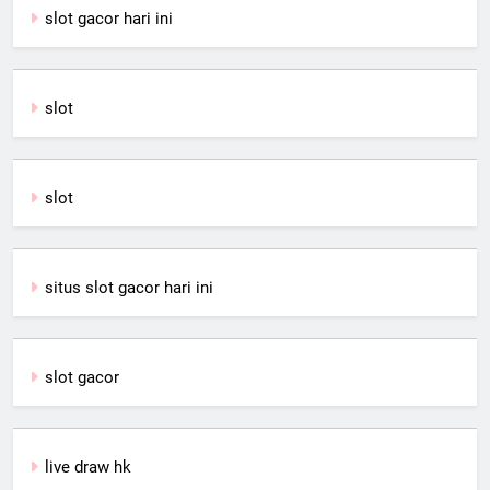
slot gacor hari ini
slot
slot
situs slot gacor hari ini
slot gacor
live draw hk