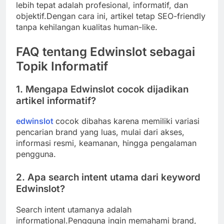
lebih tepat adalah profesional, informatif, dan
objektif.Dengan cara ini, artikel tetap SEO-friendly
tanpa kehilangan kualitas human-like.
FAQ tentang Edwinslot sebagai
Topik Informatif
1. Mengapa Edwinslot cocok dijadikan
artikel informatif?
edwinslot
cocok dibahas karena memiliki variasi
pencarian brand yang luas, mulai dari akses,
informasi resmi, keamanan, hingga pengalaman
pengguna.
2. Apa search intent utama dari keyword
Edwinslot?
Search intent utamanya adalah
informational.Pengguna ingin memahami brand,