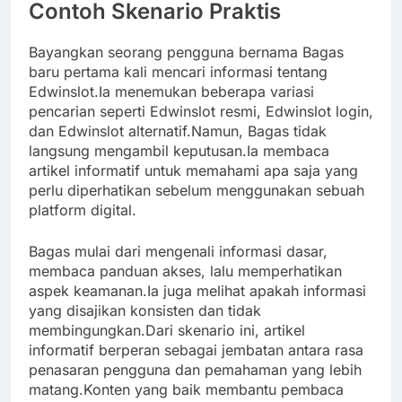
Contoh Skenario Praktis
Bayangkan seorang pengguna bernama Bagas
baru pertama kali mencari informasi tentang
Edwinslot.Ia menemukan beberapa variasi
pencarian seperti Edwinslot resmi, Edwinslot login,
dan Edwinslot alternatif.Namun, Bagas tidak
langsung mengambil keputusan.Ia membaca
artikel informatif untuk memahami apa saja yang
perlu diperhatikan sebelum menggunakan sebuah
platform digital.
Bagas mulai dari mengenali informasi dasar,
membaca panduan akses, lalu memperhatikan
aspek keamanan.Ia juga melihat apakah informasi
yang disajikan konsisten dan tidak
membingungkan.Dari skenario ini, artikel
informatif berperan sebagai jembatan antara rasa
penasaran pengguna dan pemahaman yang lebih
matang.Konten yang baik membantu pembaca