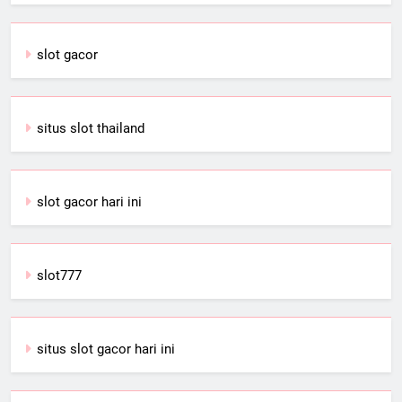
slot gacor
situs slot thailand
slot gacor hari ini
slot777
situs slot gacor hari ini