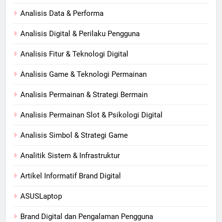
Analisis Data & Performa
Analisis Digital & Perilaku Pengguna
Analisis Fitur & Teknologi Digital
Analisis Game & Teknologi Permainan
Analisis Permainan & Strategi Bermain
Analisis Permainan Slot & Psikologi Digital
Analisis Simbol & Strategi Game
Analitik Sistem & Infrastruktur
Artikel Informatif Brand Digital
ASUSLaptop
Brand Digital dan Pengalaman Pengguna