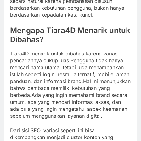
secara natural karena pembahasan disusun
berdasarkan kebutuhan pengguna, bukan hanya
berdasarkan kepadatan kata kunci.
Mengapa Tiara4D Menarik untuk
Dibahas?
Tiara4D menarik untuk dibahas karena variasi
pencariannya cukup luas.Pengguna tidak hanya
mencari nama utama, tetapi juga menambahkan
istilah seperti login, resmi, alternatif, mobile, aman,
panduan, dan informasi brand.Hal ini menunjukkan
bahwa pembaca memiliki kebutuhan yang
berbeda.Ada yang ingin memahami brand secara
umum, ada yang mencari informasi akses, dan
ada pula yang ingin mengetahui aspek keamanan
sebelum menggunakan layanan digital.
Dari sisi SEO, variasi seperti ini bisa
dikembangkan menjadi cluster konten yang