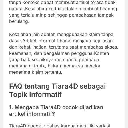
tanpa konteks dapat membuat artikel terasa tidak
natural.Kesalahan kedua adalah membuat heading
yang terlalu mirip sehingga pembahasan tampak
berulang.
Kesalahan lain adalah menggunakan klaim tanpa
dasar.Artikel informatif harus menjaga kejelasan
dan kehati-hatian, terutama saat membahas akses,
keamanan, dan pengalaman pengguna.Konten
yang baik sebaiknya membantu pembaca
memahami topik, bukan memaksa mereka
menerima klaim tertentu.
FAQ tentang Tiara4D sebagai
Topik Informatif
1. Mengapa Tiara4D cocok dijadikan
artikel informatif?
Tiara4D cocok dibahas karena memiliki variasi