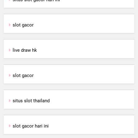
slot gacor
live draw hk
slot gacor
situs slot thailand
slot gacor hari ini