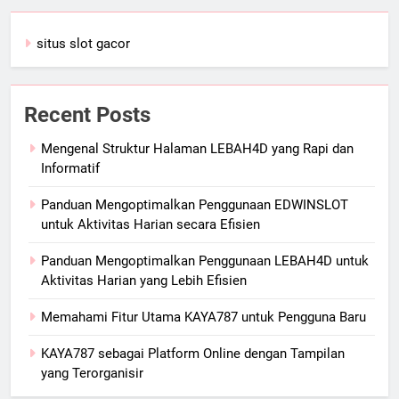
situs slot gacor
Recent Posts
Mengenal Struktur Halaman LEBAH4D yang Rapi dan
Informatif
Panduan Mengoptimalkan Penggunaan EDWINSLOT
untuk Aktivitas Harian secara Efisien
Panduan Mengoptimalkan Penggunaan LEBAH4D untuk
Aktivitas Harian yang Lebih Efisien
Memahami Fitur Utama KAYA787 untuk Pengguna Baru
KAYA787 sebagai Platform Online dengan Tampilan
yang Terorganisir