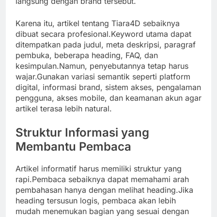
langsung dengan brand tersebut.
Karena itu, artikel tentang Tiara4D sebaiknya
dibuat secara profesional.Keyword utama dapat
ditempatkan pada judul, meta deskripsi, paragraf
pembuka, beberapa heading, FAQ, dan
kesimpulan.Namun, penyebutannya tetap harus
wajar.Gunakan variasi semantik seperti platform
digital, informasi brand, sistem akses, pengalaman
pengguna, akses mobile, dan keamanan akun agar
artikel terasa lebih natural.
Struktur Informasi yang
Membantu Pembaca
Artikel informatif harus memiliki struktur yang
rapi.Pembaca sebaiknya dapat memahami arah
pembahasan hanya dengan melihat heading.Jika
heading tersusun logis, pembaca akan lebih
mudah menemukan bagian yang sesuai dengan