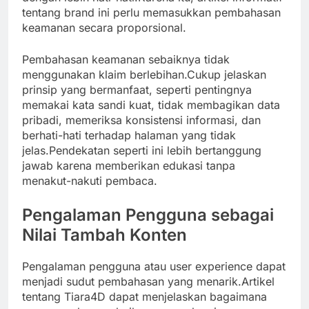
tentang brand ini perlu memasukkan pembahasan
keamanan secara proporsional.
Pembahasan keamanan sebaiknya tidak
menggunakan klaim berlebihan.Cukup jelaskan
prinsip yang bermanfaat, seperti pentingnya
memakai kata sandi kuat, tidak membagikan data
pribadi, memeriksa konsistensi informasi, dan
berhati-hati terhadap halaman yang tidak
jelas.Pendekatan seperti ini lebih bertanggung
jawab karena memberikan edukasi tanpa
menakut-nakuti pembaca.
Pengalaman Pengguna sebagai
Nilai Tambah Konten
Pengalaman pengguna atau user experience dapat
menjadi sudut pembahasan yang menarik.Artikel
tentang Tiara4D dapat menjelaskan bagaimana