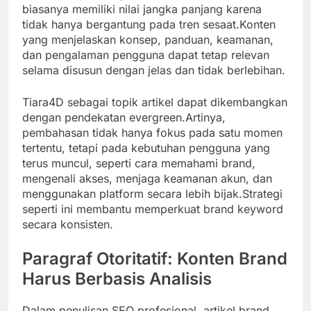
biasanya memiliki nilai jangka panjang karena
tidak hanya bergantung pada tren sesaat.Konten
yang menjelaskan konsep, panduan, keamanan,
dan pengalaman pengguna dapat tetap relevan
selama disusun dengan jelas dan tidak berlebihan.
Tiara4D sebagai topik artikel dapat dikembangkan
dengan pendekatan evergreen.Artinya,
pembahasan tidak hanya fokus pada satu momen
tertentu, tetapi pada kebutuhan pengguna yang
terus muncul, seperti cara memahami brand,
mengenali akses, menjaga keamanan akun, dan
menggunakan platform secara lebih bijak.Strategi
seperti ini membantu memperkuat brand keyword
secara konsisten.
Paragraf Otoritatif: Konten Brand
Harus Berbasis Analisis
Dalam penulisan SEO profesional, artikel brand