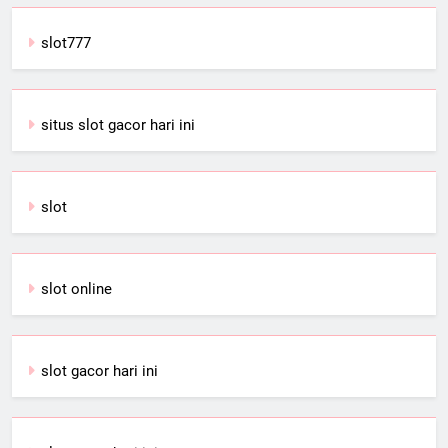
slot777
situs slot gacor hari ini
slot
slot online
slot gacor hari ini