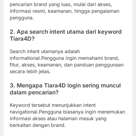
pencarian brand yang luas, mulai dari akses,
informasi resmi, keamanan, hingga pengalaman
pengguna.
2. Apa search intent utama dari keyword
Tiara4D?
Search intent utamanya adalah
informational.Pengguna ingin memahami brand,
fitur, akses, keamanan, dan panduan penggunaan
secara lebih jelas.
3. Mengapa Tiara4D login sering muncul
dalam pencarian?
Keyword tersebut menunjukkan intent
navigational.Pengguna biasanya ingin menemukan
informasi akses atau halaman masuk yang
berkaitan dengan brand.