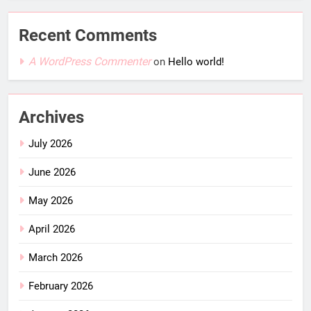
Recent Comments
A WordPress Commenter
on
Hello world!
Archives
July 2026
June 2026
May 2026
April 2026
March 2026
February 2026