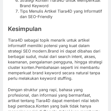
Strategi Konten Tiara4D untuk Memperkuat
Brand Keyword
Tips Menulis Artikel Tiara4D yang Informatif
dan SEO-Friendly
Kesimpulan
Tiara4D sebagai topik menarik untuk artikel
informatif memiliki potensi yang kuat dalam
strategi SEO modern.Brand ini dapat dibahas dari
berbagai sudut, mulai dari search intent, akses,
keamanan, pengalaman pengguna, hingga strategi
cluster konten.Pembahasan seperti ini membantu
memperkuat brand keyword secara natural tanpa
perlu melakukan keyword stuffing.
Dengan struktur yang rapi, bahasa yang
profesional, dan informasi yang bermanfaat,
artikel tentang Tiara4D dapat memberi nilai lebih
bagi pembaca.Konten yang baik tidak hanya