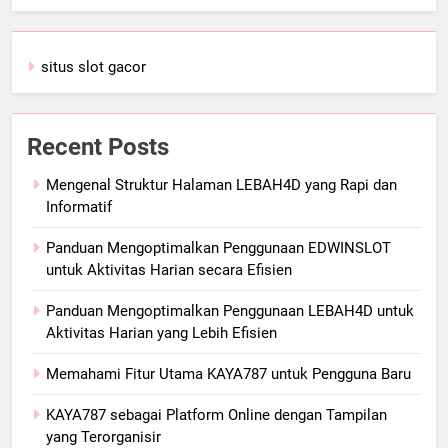
situs slot gacor
Recent Posts
Mengenal Struktur Halaman LEBAH4D yang Rapi dan
Informatif
Panduan Mengoptimalkan Penggunaan EDWINSLOT
untuk Aktivitas Harian secara Efisien
Panduan Mengoptimalkan Penggunaan LEBAH4D untuk
Aktivitas Harian yang Lebih Efisien
Memahami Fitur Utama KAYA787 untuk Pengguna Baru
KAYA787 sebagai Platform Online dengan Tampilan
yang Terorganisir