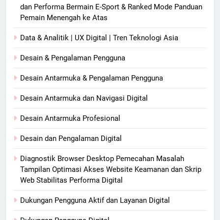
dan Performa Bermain E-Sport & Ranked Mode Panduan
Pemain Menengah ke Atas
Data & Analitik | UX Digital | Tren Teknologi Asia
Desain & Pengalaman Pengguna
Desain Antarmuka & Pengalaman Pengguna
Desain Antarmuka dan Navigasi Digital
Desain Antarmuka Profesional
Desain dan Pengalaman Digital
Diagnostik Browser Desktop Pemecahan Masalah
Tampilan Optimasi Akses Website Keamanan dan Skrip
Web Stabilitas Performa Digital
Dukungan Pengguna Aktif dan Layanan Digital