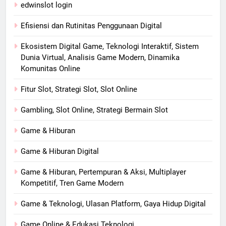
edwinslot login
Efisiensi dan Rutinitas Penggunaan Digital
Ekosistem Digital Game, Teknologi Interaktif, Sistem
Dunia Virtual, Analisis Game Modern, Dinamika
Komunitas Online
Fitur Slot, Strategi Slot, Slot Online
Gambling, Slot Online, Strategi Bermain Slot
Game & Hiburan
Game & Hiburan Digital
Game & Hiburan, Pertempuran & Aksi, Multiplayer
Kompetitif, Tren Game Modern
Game & Teknologi, Ulasan Platform, Gaya Hidup Digital
Game Online & Edukasi Teknologi