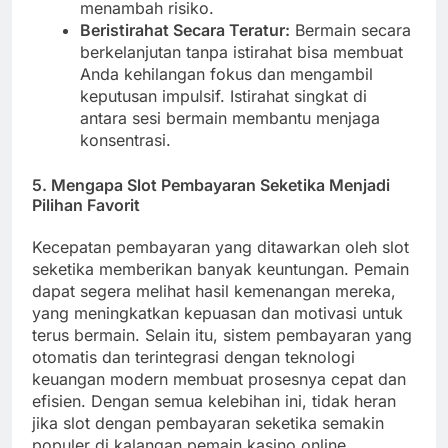
menambah risiko.
Beristirahat Secara Teratur:
Bermain secara
berkelanjutan tanpa istirahat bisa membuat
Anda kehilangan fokus dan mengambil
keputusan impulsif. Istirahat singkat di
antara sesi bermain membantu menjaga
konsentrasi.
5.
Mengapa Slot Pembayaran Seketika Menjadi
Pilihan Favorit
Kecepatan pembayaran yang ditawarkan oleh slot
seketika memberikan banyak keuntungan. Pemain
dapat segera melihat hasil kemenangan mereka,
yang meningkatkan kepuasan dan motivasi untuk
terus bermain. Selain itu, sistem pembayaran yang
otomatis dan terintegrasi dengan teknologi
keuangan modern membuat prosesnya cepat dan
efisien. Dengan semua kelebihan ini, tidak heran
jika slot dengan pembayaran seketika semakin
populer di kalangan pemain kasino online.