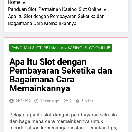
Home
Panduan Slot, Permainan Kasino, Slot Online
Apa Itu Slot dengan Pembayaran Seketika dan
Bagaimana Cara Memainkannya
PANDUAN SLOT, PERMAINAN KASINO, SLOT ONLINE
Apa Itu Slot dengan
Pembayaran Seketika dan
Bagaimana Cara
Memainkannya
0
2b3af99
1 Year Ago
8 Mins
Pelajari apa itu slot dengan pembayaran seketika
dan bagaimana cara memainkannya untuk
mendapatkan kemenangan instan. Temukan tips,