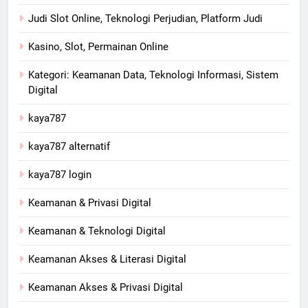
Judi Slot Online, Teknologi Perjudian, Platform Judi
Kasino, Slot, Permainan Online
Kategori: Keamanan Data, Teknologi Informasi, Sistem
Digital
kaya787
kaya787 alternatif
kaya787 login
Keamanan & Privasi Digital
Keamanan & Teknologi Digital
Keamanan Akses & Literasi Digital
Keamanan Akses & Privasi Digital