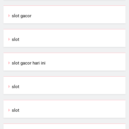
slot gacor
slot
slot gacor hari ini
slot
slot