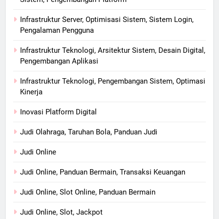
Infrastruktur Server, Optimisasi Sistem, Sistem Login,
Pengalaman Pengguna
Infrastruktur Teknologi, Arsitektur Sistem, Desain Digital,
Pengembangan Aplikasi
Infrastruktur Teknologi, Pengembangan Sistem, Optimasi
Kinerja
Inovasi Platform Digital
Judi Olahraga, Taruhan Bola, Panduan Judi
Judi Online
Judi Online, Panduan Bermain, Transaksi Keuangan
Judi Online, Slot Online, Panduan Bermain
Judi Online, Slot, Jackpot