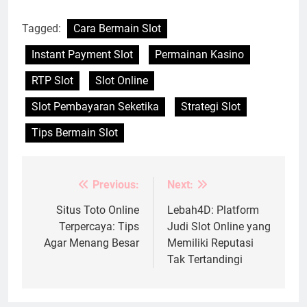
Tagged:
Cara Bermain Slot
Instant Payment Slot
Permainan Kasino
RTP Slot
Slot Online
Slot Pembayaran Seketika
Strategi Slot
Tips Bermain Slot
Previous:
Next:
Post
navigation
Situs Toto Online
Lebah4D: Platform
Terpercaya: Tips
Judi Slot Online yang
Agar Menang Besar
Memiliki Reputasi
Tak Tertandingi