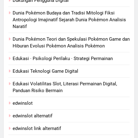
Dukungan Pengguna Digital
Dunia Pokémon Budaya dan Tradisi Mitologi Fiksi
Antropologi Imajinatif Sejarah Dunia Pokémon Analisis
Naratif
Dunia Pokémon Teori dan Spekulasi Pokémon Game dan
Hiburan Evolusi Pokémon Analisis Pokémon
Edukasi · Psikologi Perilaku · Strategi Permainan
Edukasi Teknologi Game Digital
Edukasi Volatilitas Slot, Literasi Permainan Digital,
Panduan Risiko Bermain
edwinslot
edwinslot alternatif
edwinslot link alternatif