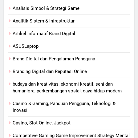
Analisis Simbol & Strategi Game
Analitik Sistem & Infrastruktur
Artikel Informatif Brand Digital
ASUSLaptop
Brand Digital dan Pengalaman Pengguna
Branding Digital dan Reputasi Online
budaya dan kreativitas, ekonomi kreatif, seni dan
humaniora, perkembangan sosial, gaya hidup modern
Casino & Gaming, Panduan Pengguna, Teknologi &
Inovasi
Casino, Slot Online, Jackpot
Competitive Gaming Game Improvement Strategy Mental