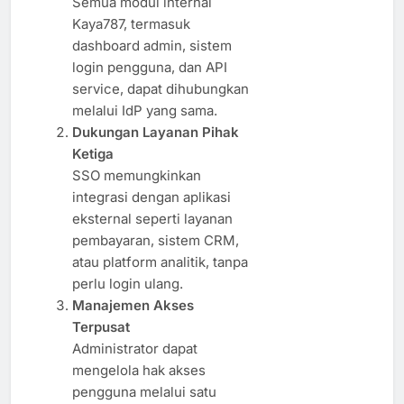
Semua modul internal
Kaya787, termasuk
dashboard admin, sistem
login pengguna, dan API
service, dapat dihubungkan
melalui IdP yang sama.
Dukungan Layanan Pihak
Ketiga
SSO memungkinkan
integrasi dengan aplikasi
eksternal seperti layanan
pembayaran, sistem CRM,
atau platform analitik, tanpa
perlu login ulang.
Manajemen Akses
Terpusat
Administrator dapat
mengelola hak akses
pengguna melalui satu