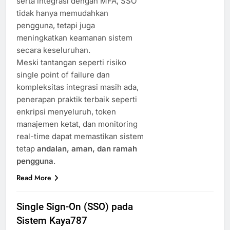
serta integrasi dengan MFA, SSO
tidak hanya memudahkan
pengguna, tetapi juga
meningkatkan keamanan sistem
secara keseluruhan.
Meski tantangan seperti risiko
single point of failure dan
kompleksitas integrasi masih ada,
penerapan praktik terbaik seperti
enkripsi menyeluruh, token
manajemen ketat, dan monitoring
real-time dapat memastikan sistem
tetap
andalan, aman, dan ramah
pengguna
.
Read More
Single Sign-On (SSO) pada
Sistem Kaya787