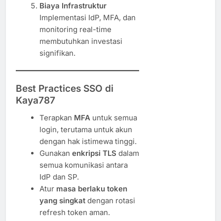
Biaya Infrastruktur
Implementasi IdP, MFA, dan
monitoring real-time
membutuhkan investasi
signifikan.
Best Practices SSO di
Kaya787
Terapkan
MFA
untuk semua
login, terutama untuk akun
dengan hak istimewa tinggi.
Gunakan
enkripsi TLS
dalam
semua komunikasi antara
IdP dan SP.
Atur
masa berlaku token
yang singkat
dengan rotasi
refresh token aman.