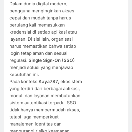
Dalam dunia digital modern,
pengguna menginginkan akses
cepat dan mudah tanpa harus
berulang kali memasukkan
kredensial di setiap aplikasi atau
layanan. Di sisi lain, organisasi
harus memastikan bahwa setiap
login tetap aman dan sesuai
regulasi.
Single Sign-On (SSO)
menjadi solusi yang menjawab
kebutuhan ini.
Pada konteks
Kaya787
, ekosistem
yang terdiri dari berbagai aplikasi,
modul, dan layanan membutuhkan
sistem autentikasi terpadu. SSO
tidak hanya mempermudah akses,
tetapi juga memperkuat
manajemen identitas dan
mengurangi risiko keamanan.