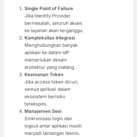
Single Point of Failure
Jika Identity Provider
bermasalah, seluruh akses
ke layanan akan terganggu.
Kompleksitas Integrasi
Menghubungkan banyak
aplikasi ke dalam IdP
memerlukan desain
arsitektur yang matang.
Keamanan Token
Jika access token dicuri,
semua aplikasi dalam
ekosistem berisiko
terekspos.
Manajemen Sesi
Sinkronisasi login dan
logout antar aplikasi masih
menjadi tantangan teknis.