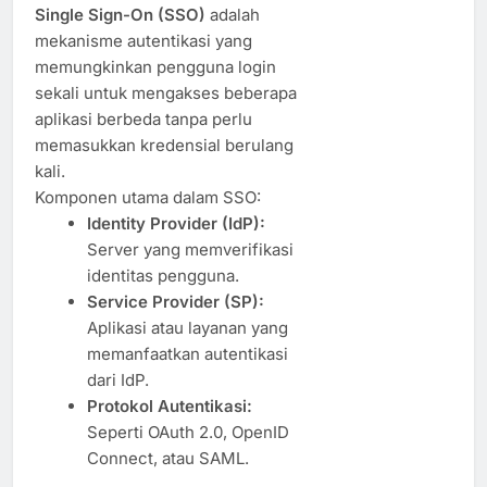
Single Sign-On (SSO)
adalah
mekanisme autentikasi yang
memungkinkan pengguna login
sekali untuk mengakses beberapa
aplikasi berbeda tanpa perlu
memasukkan kredensial berulang
kali.
Komponen utama dalam SSO:
Identity Provider (IdP):
Server yang memverifikasi
identitas pengguna.
Service Provider (SP):
Aplikasi atau layanan yang
memanfaatkan autentikasi
dari IdP.
Protokol Autentikasi:
Seperti OAuth 2.0, OpenID
Connect, atau SAML.