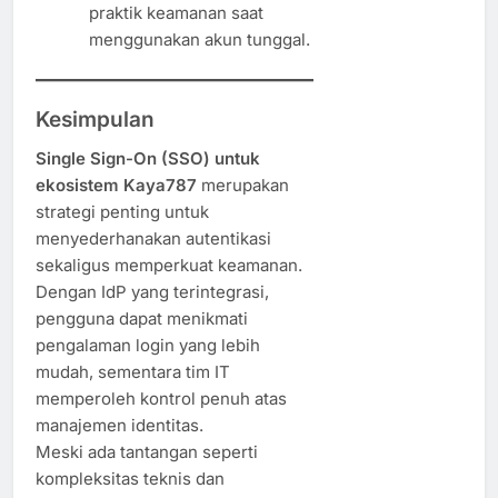
praktik keamanan saat
menggunakan akun tunggal.
Kesimpulan
Single Sign-On (SSO) untuk
ekosistem Kaya787
merupakan
strategi penting untuk
menyederhanakan autentikasi
sekaligus memperkuat keamanan.
Dengan IdP yang terintegrasi,
pengguna dapat menikmati
pengalaman login yang lebih
mudah, sementara tim IT
memperoleh kontrol penuh atas
manajemen identitas.
Meski ada tantangan seperti
kompleksitas teknis dan