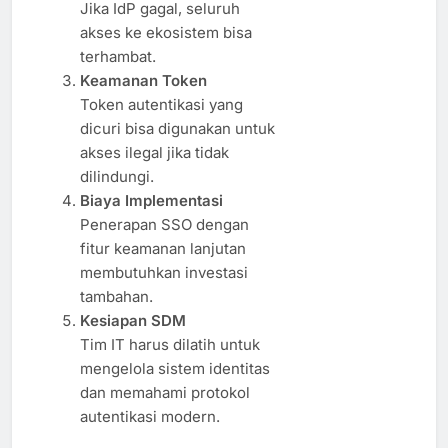
Jika IdP gagal, seluruh
akses ke ekosistem bisa
terhambat.
Keamanan Token
Token autentikasi yang
dicuri bisa digunakan untuk
akses ilegal jika tidak
dilindungi.
Biaya Implementasi
Penerapan SSO dengan
fitur keamanan lanjutan
membutuhkan investasi
tambahan.
Kesiapan SDM
Tim IT harus dilatih untuk
mengelola sistem identitas
dan memahami protokol
autentikasi modern.