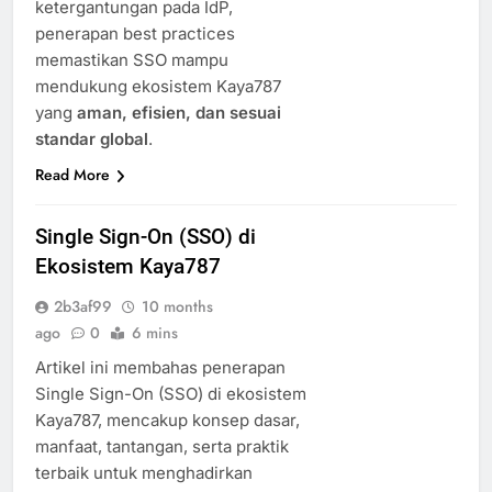
ketergantungan pada IdP,
penerapan best practices
memastikan SSO mampu
mendukung ekosistem Kaya787
yang
aman, efisien, dan sesuai
standar global
.
Read More
Single Sign-On (SSO) di
Ekosistem Kaya787
2b3af99
10 months
ago
0
6 mins
Artikel ini membahas penerapan
Single Sign-On (SSO) di ekosistem
Kaya787, mencakup konsep dasar,
manfaat, tantangan, serta praktik
terbaik untuk menghadirkan