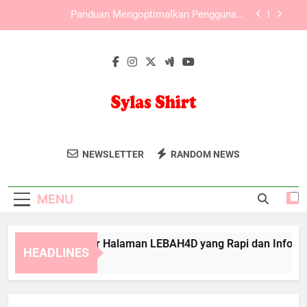
Skip
Panduan Mengoptimalkan Penggunaan LEBAH4D
to
untuk Aktivitas Harian yang Lebih Efisien
content
Memahami Fitur Utama KAYA787 untuk Pengguna
Baru
Mengenal Struktur Halaman LEBAH4D yang Rapi
dan Informatif
Panduan Mengoptimalkan Penggunaan
EDWINSLOT untuk Aktivitas Harian secara Efisien
Sylas Shirt
Panduan Mengoptimalkan Penggunaan LEBAH4D
Tampil Gaya Dengan Koleksi Kaus Dari
untuk Aktivitas Harian yang Lebih Efisien
NEWSLETTER
RANDOM NEWS
Sylas Shirt. Desain Trendi Untuk
Memahami Fitur Utama KAYA787 untuk Pengguna
Baru
Kenyamanan Sehari-Hari.
MENU
ngenal Struktur Halaman LEBAH4D yang Rapi dan Informatif
HEADLINES
Weeks Ago