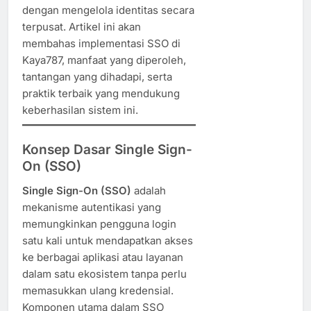
dengan mengelola identitas secara
terpusat. Artikel ini akan
membahas implementasi SSO di
Kaya787, manfaat yang diperoleh,
tantangan yang dihadapi, serta
praktik terbaik yang mendukung
keberhasilan sistem ini.
Konsep Dasar Single Sign-
On (SSO)
Single Sign-On (SSO)
adalah
mekanisme autentikasi yang
memungkinkan pengguna login
satu kali untuk mendapatkan akses
ke berbagai aplikasi atau layanan
dalam satu ekosistem tanpa perlu
memasukkan ulang kredensial.
Komponen utama dalam SSO