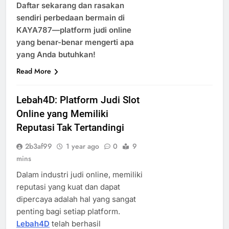
Daftar sekarang dan rasakan
sendiri perbedaan bermain di
KAYA787—platform judi online
yang benar-benar mengerti apa
yang Anda butuhkan!
Read More
Lebah4D: Platform Judi Slot
Online yang Memiliki
Reputasi Tak Tertandingi
2b3af99
1 year ago
0
9
mins
Dalam industri judi online, memiliki
reputasi yang kuat dan dapat
dipercaya adalah hal yang sangat
penting bagi setiap platform.
Lebah4D
telah berhasil