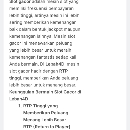
Slot gacor
adalah mesin slot yang
memiliki frekuensi pembayaran
lebih tinggi, artinya mesin ini lebih
sering memberikan kemenangan
baik dalam bentuk jackpot maupun
kemenangan lainnya. Mesin slot
gacor ini menawarkan peluang
yang lebih besar untuk meraih
kemenangan fantastis setiap kali
Anda bermain. Di
Lebah4D
, mesin
slot gacor hadir dengan
RTP
tinggi
, memberikan Anda peluang
lebih besar untuk menang besar.
Keunggulan Bermain Slot Gacor di
Lebah4D
RTP Tinggi yang
Memberikan Peluang
Menang Lebih Besar
RTP (Return to Player)