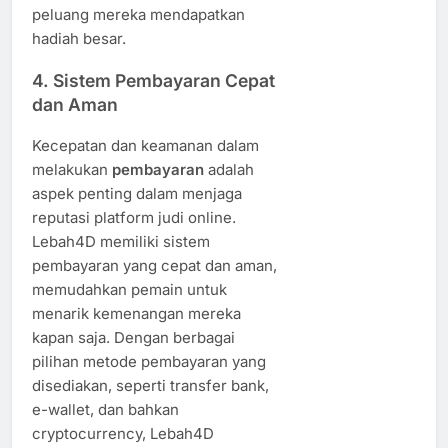
peluang mereka mendapatkan
hadiah besar.
4. Sistem Pembayaran Cepat
dan Aman
Kecepatan dan keamanan dalam
melakukan
pembayaran
adalah
aspek penting dalam menjaga
reputasi platform judi online.
Lebah4D memiliki sistem
pembayaran yang cepat dan aman,
memudahkan pemain untuk
menarik kemenangan mereka
kapan saja. Dengan berbagai
pilihan metode pembayaran yang
disediakan, seperti transfer bank,
e-wallet, dan bahkan
cryptocurrency, Lebah4D