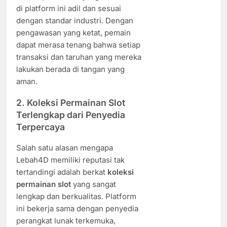
di platform ini adil dan sesuai
dengan standar industri. Dengan
pengawasan yang ketat, pemain
dapat merasa tenang bahwa setiap
transaksi dan taruhan yang mereka
lakukan berada di tangan yang
aman.
2. Koleksi Permainan Slot
Terlengkap dari Penyedia
Terpercaya
Salah satu alasan mengapa
Lebah4D memiliki reputasi tak
tertandingi adalah berkat
koleksi
permainan slot
yang sangat
lengkap dan berkualitas. Platform
ini bekerja sama dengan penyedia
perangkat lunak terkemuka,