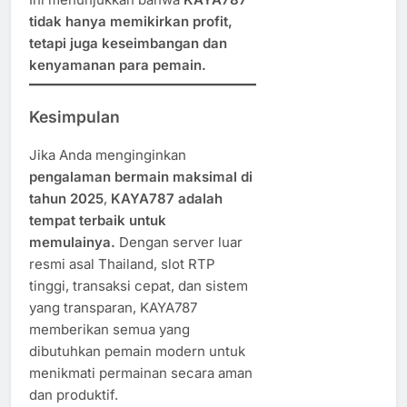
tidak hanya memikirkan profit,
tetapi juga keseimbangan dan
kenyamanan para pemain.
Kesimpulan
Jika Anda menginginkan
pengalaman bermain maksimal di
tahun 2025
,
KAYA787 adalah
tempat terbaik untuk
memulainya.
Dengan server luar
resmi asal Thailand, slot RTP
tinggi, transaksi cepat, dan sistem
yang transparan, KAYA787
memberikan semua yang
dibutuhkan pemain modern untuk
menikmati permainan secara aman
dan produktif.