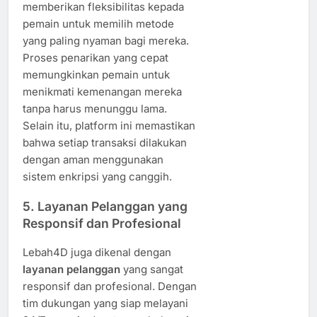
memberikan fleksibilitas kepada
pemain untuk memilih metode
yang paling nyaman bagi mereka.
Proses penarikan yang cepat
memungkinkan pemain untuk
menikmati kemenangan mereka
tanpa harus menunggu lama.
Selain itu, platform ini memastikan
bahwa setiap transaksi dilakukan
dengan aman menggunakan
sistem enkripsi yang canggih.
5. Layanan Pelanggan yang
Responsif dan Profesional
Lebah4D juga dikenal dengan
layanan pelanggan
yang sangat
responsif dan profesional. Dengan
tim dukungan yang siap melayani