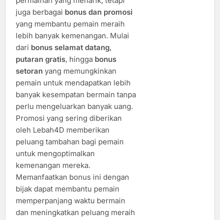
permainan yang menarik, tetapi
juga berbagai
bonus dan promosi
yang membantu pemain meraih
lebih banyak kemenangan. Mulai
dari
bonus selamat datang
,
putaran gratis
, hingga
bonus
setoran
yang memungkinkan
pemain untuk mendapatkan lebih
banyak kesempatan bermain tanpa
perlu mengeluarkan banyak uang.
Promosi yang sering diberikan
oleh Lebah4D memberikan
peluang tambahan bagi pemain
untuk mengoptimalkan
kemenangan mereka.
Memanfaatkan bonus ini dengan
bijak dapat membantu pemain
memperpanjang waktu bermain
dan meningkatkan peluang meraih