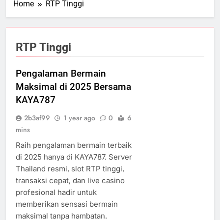
Home
RTP Tinggi
RTP Tinggi
Pengalaman Bermain
Maksimal di 2025 Bersama
KAYA787
2b3af99
1 year ago
0
6
mins
Raih pengalaman bermain terbaik
di 2025 hanya di KAYA787. Server
Thailand resmi, slot RTP tinggi,
transaksi cepat, dan live casino
profesional hadir untuk
memberikan sensasi bermain
maksimal tanpa hambatan.