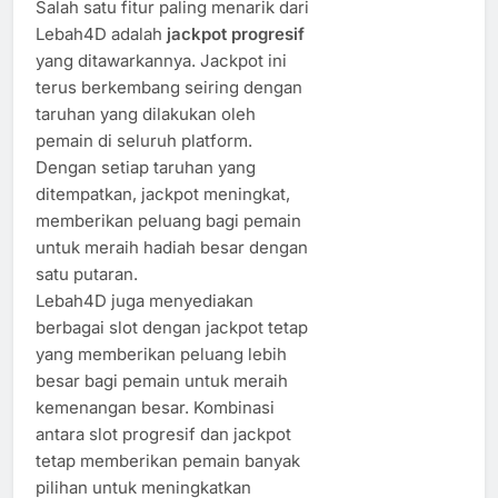
Salah satu fitur paling menarik dari
Lebah4D adalah
jackpot progresif
yang ditawarkannya. Jackpot ini
terus berkembang seiring dengan
taruhan yang dilakukan oleh
pemain di seluruh platform.
Dengan setiap taruhan yang
ditempatkan, jackpot meningkat,
memberikan peluang bagi pemain
untuk meraih hadiah besar dengan
satu putaran.
Lebah4D juga menyediakan
berbagai slot dengan jackpot tetap
yang memberikan peluang lebih
besar bagi pemain untuk meraih
kemenangan besar. Kombinasi
antara slot progresif dan jackpot
tetap memberikan pemain banyak
pilihan untuk meningkatkan