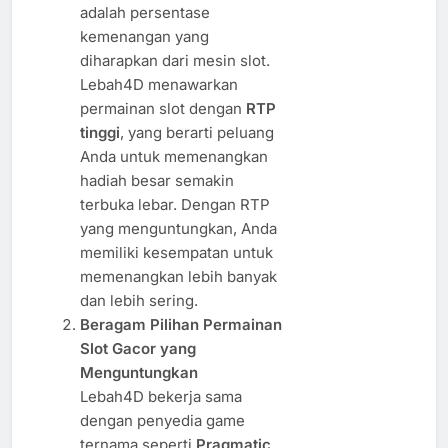
adalah persentase
kemenangan yang
diharapkan dari mesin slot.
Lebah4D menawarkan
permainan slot dengan
RTP
tinggi
, yang berarti peluang
Anda untuk memenangkan
hadiah besar semakin
terbuka lebar. Dengan RTP
yang menguntungkan, Anda
memiliki kesempatan untuk
memenangkan lebih banyak
dan lebih sering.
Beragam Pilihan Permainan
Slot Gacor yang
Menguntungkan
Lebah4D bekerja sama
dengan penyedia game
ternama seperti
Pragmatic