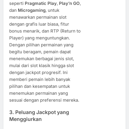
seperti
Pragmatic Play
,
Play’n GO
,
dan
Microgaming
, untuk
menawarkan permainan slot
dengan grafis luar biasa, fitur
bonus menarik, dan RTP (Return to
Player) yang menguntungkan.
Dengan pilihan permainan yang
begitu beragam, pemain dapat
menemukan berbagai jenis slot,
mulai dari slot klasik hingga slot
dengan jackpot progresif. Ini
memberi pemain lebih banyak
pilihan dan kesempatan untuk
menemukan permainan yang
sesuai dengan preferensi mereka.
3. Peluang Jackpot yang
Menggiurkan