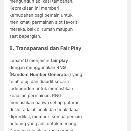
mengunduh aplikasi tambahan.
Kepraktisan ini memberi
kemudahan bagi pemain untuk
menikmati permainan slot favorit
mereka, baik di rumah maupun
saat bepergian.
8. Transparansi dan Fair Play
Lebah4D menjamin
fair play
dengan menggunakan
RNG
(Random Number Generator)
yang
telah diuji dan diaudit secara
independen untuk memastikan
keadilan permainan. RNG
memastikan bahwa setiap putaran
di slot adalah acak dan tidak dapat
diprediksi, memberi semua pemain
peluang yang adil untuk menang.
Dengan kebijakan transparansi