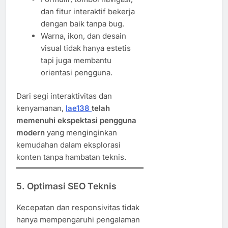
dan fitur interaktif bekerja
dengan baik tanpa bug.
Warna, ikon, dan desain
visual tidak hanya estetis
tapi juga membantu
orientasi pengguna.
Dari segi interaktivitas dan
kenyamanan,
lae138
telah
memenuhi ekspektasi pengguna
modern
yang menginginkan
kemudahan dalam eksplorasi
konten tanpa hambatan teknis.
5. Optimasi SEO Teknis
Kecepatan dan responsivitas tidak
hanya mempengaruhi pengalaman