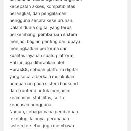
kecepatan akses, kompatibilitas
perangkat, dan pengalaman
pengguna secara keseluruhan.
Dalam dunia digital yang terus
berkembang,
pembaruan sistem
menjadi bagian penting dari upaya
meningkatkan performa dan
kualitas layanan suatu platform.
Hal ini juga diterapkan oleh
Horas88
, sebuah platform digital
yang secara berkala melakukan
pembaruan pada sistem backend
dan frontend untuk menjamin
keamanan, stabilitas, serta
kepuasan pengguna.
Namun, sebagaimana pembaruan
teknologi lainnya, perubahan
sistem tersebut juga membawa