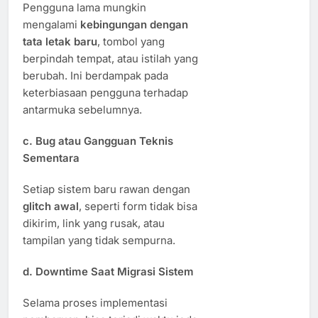
Pengguna lama mungkin
mengalami
kebingungan dengan
tata letak baru
, tombol yang
berpindah tempat, atau istilah yang
berubah. Ini berdampak pada
keterbiasaan pengguna terhadap
antarmuka sebelumnya.
c.
Bug atau Gangguan Teknis
Sementara
Setiap sistem baru rawan dengan
glitch awal
, seperti form tidak bisa
dikirim, link yang rusak, atau
tampilan yang tidak sempurna.
d.
Downtime Saat Migrasi Sistem
Selama proses implementasi