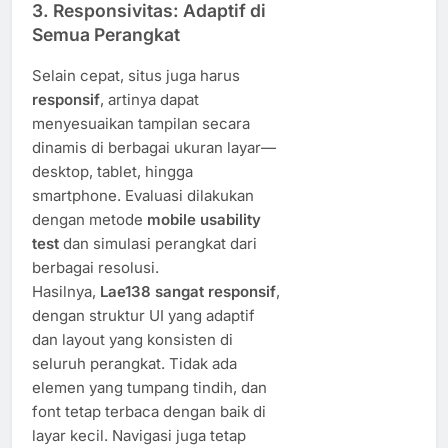
3. Responsivitas: Adaptif di
Semua Perangkat
Selain cepat, situs juga harus
responsif
, artinya dapat
menyesuaikan tampilan secara
dinamis di berbagai ukuran layar—
desktop, tablet, hingga
smartphone. Evaluasi dilakukan
dengan metode
mobile usability
test
dan simulasi perangkat dari
berbagai resolusi.
Hasilnya,
Lae138 sangat responsif
,
dengan struktur UI yang adaptif
dan layout yang konsisten di
seluruh perangkat. Tidak ada
elemen yang tumpang tindih, dan
font tetap terbaca dengan baik di
layar kecil. Navigasi juga tetap