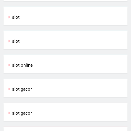
slot
slot
slot online
slot gacor
slot gacor