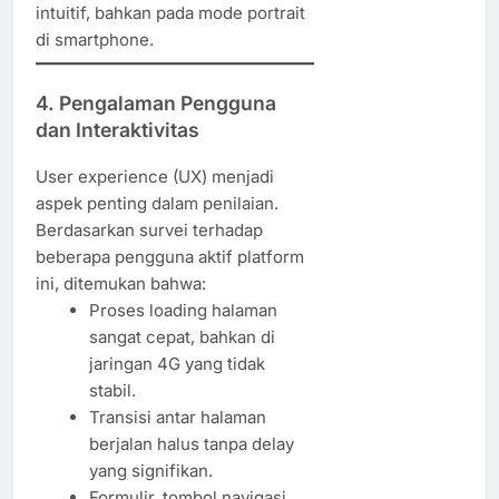
intuitif, bahkan pada mode portrait
di smartphone.
4. Pengalaman Pengguna
dan Interaktivitas
User experience (UX) menjadi
aspek penting dalam penilaian.
Berdasarkan survei terhadap
beberapa pengguna aktif platform
ini, ditemukan bahwa:
Proses loading halaman
sangat cepat, bahkan di
jaringan 4G yang tidak
stabil.
Transisi antar halaman
berjalan halus tanpa delay
yang signifikan.
Formulir, tombol navigasi,