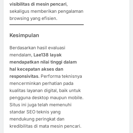
visibilitas di mesin pencari
,
sekaligus memberikan pengalaman
browsing yang efisien.
Kesimpulan
Berdasarkan hasil evaluasi
mendalam,
Lae138 layak
mendapatkan nilai tinggi dalam
hal kecepatan akses dan
responsivitas
. Performa teknisnya
mencerminkan perhatian pada
kualitas layanan digital, baik untuk
pengguna desktop maupun mobile.
Situs ini juga telah memenuhi
standar SEO teknis yang
mendukung peringkat dan
kredibilitas di mata mesin pencari.