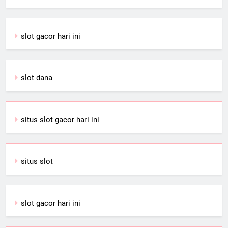
slot gacor hari ini
slot dana
situs slot gacor hari ini
situs slot
slot gacor hari ini