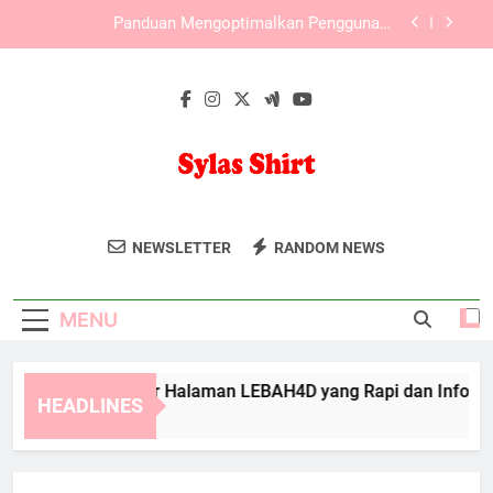
Skip
Panduan Mengoptimalkan Penggunaan LEBAH4D
to
untuk Aktivitas Harian yang Lebih Efisien
content
Memahami Fitur Utama KAYA787 untuk Pengguna
Baru
Mengenal Struktur Halaman LEBAH4D yang Rapi
dan Informatif
Panduan Mengoptimalkan Penggunaan
EDWINSLOT untuk Aktivitas Harian secara Efisien
Sylas Shirt
Panduan Mengoptimalkan Penggunaan LEBAH4D
Tampil Gaya Dengan Koleksi Kaus Dari
untuk Aktivitas Harian yang Lebih Efisien
NEWSLETTER
RANDOM NEWS
Sylas Shirt. Desain Trendi Untuk
Memahami Fitur Utama KAYA787 untuk Pengguna
Baru
Kenyamanan Sehari-Hari.
MENU
ngenal Struktur Halaman LEBAH4D yang Rapi dan Informatif
HEADLINES
Weeks Ago