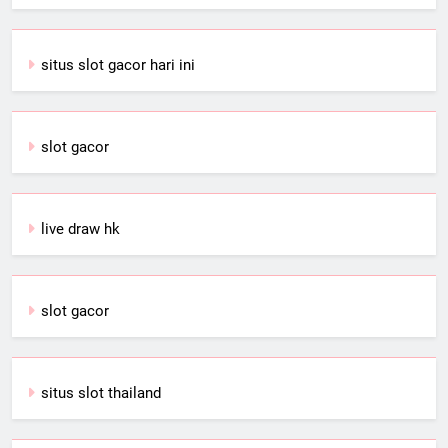
situs slot gacor hari ini
slot gacor
live draw hk
slot gacor
situs slot thailand