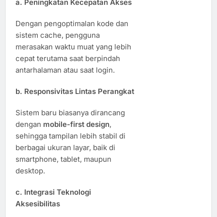
a.
Peningkatan Kecepatan Akses
Dengan pengoptimalan kode dan
sistem cache, pengguna
merasakan waktu muat yang lebih
cepat terutama saat berpindah
antarhalaman atau saat login.
b.
Responsivitas Lintas Perangkat
Sistem baru biasanya dirancang
dengan
mobile-first design
,
sehingga tampilan lebih stabil di
berbagai ukuran layar, baik di
smartphone, tablet, maupun
desktop.
c.
Integrasi Teknologi
Aksesibilitas