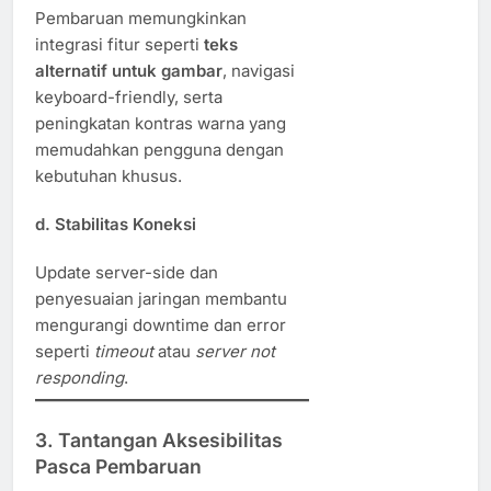
Pembaruan memungkinkan
integrasi fitur seperti
teks
alternatif untuk gambar
, navigasi
keyboard-friendly, serta
peningkatan kontras warna yang
memudahkan pengguna dengan
kebutuhan khusus.
d.
Stabilitas Koneksi
Update server-side dan
penyesuaian jaringan membantu
mengurangi downtime dan error
seperti
timeout
atau
server not
responding
.
3. Tantangan Aksesibilitas
Pasca Pembaruan