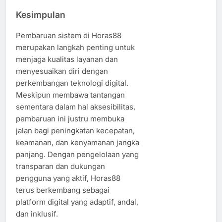
Kesimpulan
Pembaruan sistem di Horas88
merupakan langkah penting untuk
menjaga kualitas layanan dan
menyesuaikan diri dengan
perkembangan teknologi digital.
Meskipun membawa tantangan
sementara dalam hal aksesibilitas,
pembaruan ini justru membuka
jalan bagi peningkatan kecepatan,
keamanan, dan kenyamanan jangka
panjang. Dengan pengelolaan yang
transparan dan dukungan
pengguna yang aktif, Horas88
terus berkembang sebagai
platform digital yang adaptif, andal,
dan inklusif.