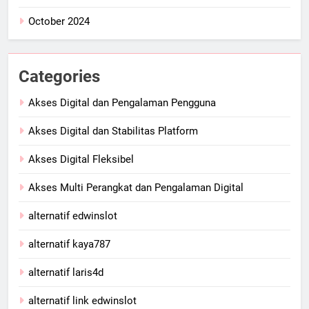
October 2024
Categories
Akses Digital dan Pengalaman Pengguna
Akses Digital dan Stabilitas Platform
Akses Digital Fleksibel
Akses Multi Perangkat dan Pengalaman Digital
alternatif edwinslot
alternatif kaya787
alternatif laris4d
alternatif link edwinslot