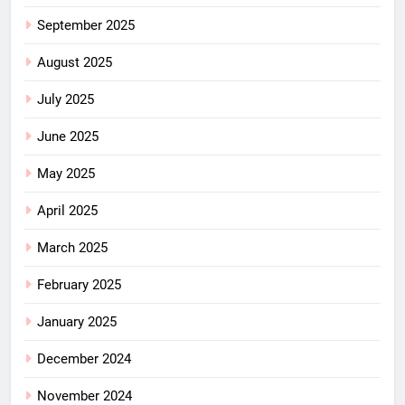
September 2025
August 2025
July 2025
June 2025
May 2025
April 2025
March 2025
February 2025
January 2025
December 2024
November 2024