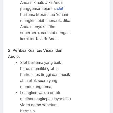
Anda nikmati. Jika Anda
penggemar sejarah,
slot
bertema Mesir atau Yunani
mungkin lebih menarik. Jika
Anda menyukai film
superhero, cari slot dengan
karakter favorit Anda.
2. Periksa Kualitas Visual dan
Audio:
Slot bertema yang baik
harus memiliki grafis
berkualitas tinggi dan musik
atau efek suara yang
mendukung tema.
Luangkan waktu untuk
melihat tangkapan layar atau
video demo sebelum
bermain.