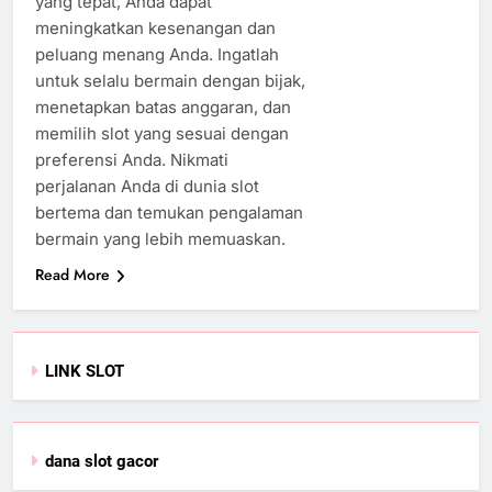
yang tepat, Anda dapat
meningkatkan kesenangan dan
peluang menang Anda. Ingatlah
untuk selalu bermain dengan bijak,
menetapkan batas anggaran, dan
memilih slot yang sesuai dengan
preferensi Anda. Nikmati
perjalanan Anda di dunia slot
bertema dan temukan pengalaman
bermain yang lebih memuaskan.
Read More
LINK SLOT
dana slot gacor