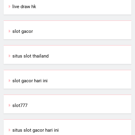
live draw hk
slot gacor
situs slot thailand
slot gacor hari ini
slot777
situs slot gacor hari ini