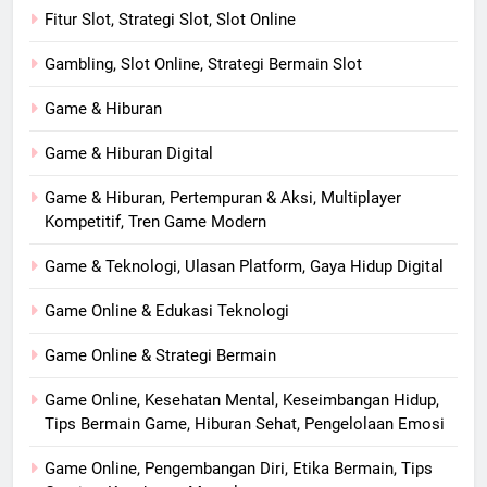
Fitur Slot, Strategi Slot, Slot Online
Gambling, Slot Online, Strategi Bermain Slot
Game & Hiburan
Game & Hiburan Digital
Game & Hiburan, Pertempuran & Aksi, Multiplayer
Kompetitif, Tren Game Modern
Game & Teknologi, Ulasan Platform, Gaya Hidup Digital
Game Online & Edukasi Teknologi
Game Online & Strategi Bermain
Game Online, Kesehatan Mental, Keseimbangan Hidup,
Tips Bermain Game, Hiburan Sehat, Pengelolaan Emosi
Game Online, Pengembangan Diri, Etika Bermain, Tips