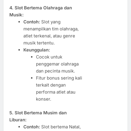
4. Slot Bertema Olahraga dan
Musik:
Contoh:
Slot yang
menampilkan tim olahraga,
atlet terkenal, atau genre
musik tertentu.
Keunggulan:
Cocok untuk
penggemar olahraga
dan pecinta musik.
Fitur bonus sering kali
terkait dengan
performa atlet atau
konser.
5. Slot Bertema Musim dan
Liburan:
Contoh:
Slot bertema Natal,