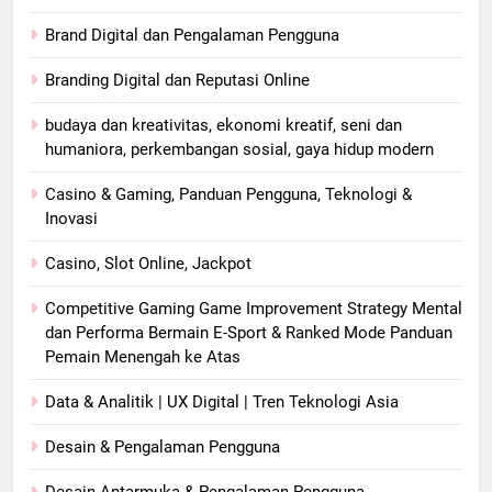
Brand Digital dan Pengalaman Pengguna
Branding Digital dan Reputasi Online
budaya dan kreativitas, ekonomi kreatif, seni dan
humaniora, perkembangan sosial, gaya hidup modern
Casino & Gaming, Panduan Pengguna, Teknologi &
Inovasi
Casino, Slot Online, Jackpot
Competitive Gaming Game Improvement Strategy Mental
dan Performa Bermain E-Sport & Ranked Mode Panduan
Pemain Menengah ke Atas
Data & Analitik | UX Digital | Tren Teknologi Asia
Desain & Pengalaman Pengguna