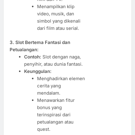
Menampilkan klip
video, musik, dan
simbol yang dikenali
dari film atau serial.
3. Slot Bertema Fantasi dan
Petualangan:
Contoh:
Slot dengan naga,
penyihir, atau dunia fantasi.
Keunggulan:
Menghadirkan elemen
cerita yang
mendalam.
Menawarkan fitur
bonus yang
terinspirasi dari
petualangan atau
quest.