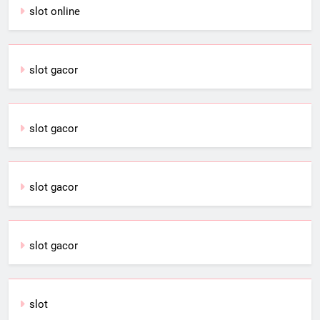
slot online
slot gacor
slot gacor
slot gacor
slot gacor
slot