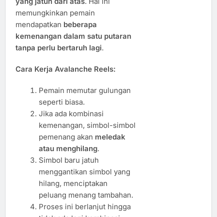
yang jatuh dari atas
. Hal ini
memungkinkan pemain
mendapatkan
beberapa
kemenangan dalam satu putaran
tanpa perlu bertaruh lagi
.
Cara Kerja Avalanche Reels:
Pemain memutar gulungan
seperti biasa.
Jika ada kombinasi
kemenangan, simbol-simbol
pemenang akan
meledak
atau menghilang
.
Simbol baru jatuh
menggantikan simbol yang
hilang, menciptakan
peluang menang tambahan.
Proses ini berlanjut hingga