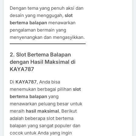
Dengan tema yang penuh aksi dan
desain yang menggugah,
slot
bertema balapan
menawarkan
pengalaman bermain yang
menyenangkan dan mengasyikkan.
2. Slot Bertema Balapan
dengan Hasil Maksimal di
KAYA787
Di
KAYA787
, Anda bisa
menemukan berbagai pilihan
slot
bertema balapan
yang
menawarkan peluang besar untuk
meraih
hasil maksimal
. Berikut
adalah beberapa slot bertema
balapan yang sangat populer dan
cocok untuk Anda yang ingin