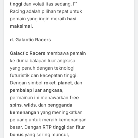
tinggi
dan volatilitas sedang, F1
Racing adalah pilihan tepat untuk
pemain yang ingin meraih
hasil
maksimal
.
d. Galactic Racers
Galactic Racers
membawa pemain
ke dunia balapan luar angkasa
yang penuh dengan teknologi
futuristik dan kecepatan tinggi.
Dengan simbol
roket
,
planet
, dan
pembalap luar angkasa
,
permainan ini menawarkan
free
spins
,
wilds
, dan
pengganda
kemenangan
yang meningkatkan
peluang untuk meraih kemenangan
besar. Dengan
RTP tinggi
dan
fitur
bonus
yang sering muncul,