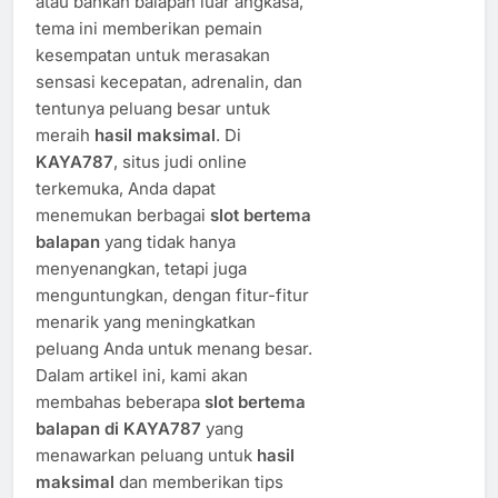
atau bahkan balapan luar angkasa,
tema ini memberikan pemain
kesempatan untuk merasakan
sensasi kecepatan, adrenalin, dan
tentunya peluang besar untuk
meraih
hasil maksimal
. Di
KAYA787
, situs judi online
terkemuka, Anda dapat
menemukan berbagai
slot bertema
balapan
yang tidak hanya
menyenangkan, tetapi juga
menguntungkan, dengan fitur-fitur
menarik yang meningkatkan
peluang Anda untuk menang besar.
Dalam artikel ini, kami akan
membahas beberapa
slot bertema
balapan di KAYA787
yang
menawarkan peluang untuk
hasil
maksimal
dan memberikan tips