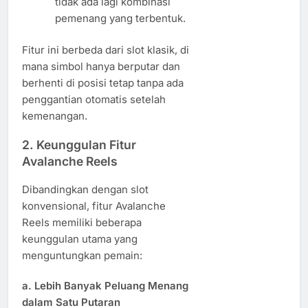
tidak ada lagi kombinasi
pemenang yang terbentuk.
Fitur ini berbeda dari slot klasik, di
mana simbol hanya berputar dan
berhenti di posisi tetap tanpa ada
penggantian otomatis setelah
kemenangan.
2. Keunggulan Fitur
Avalanche Reels
Dibandingkan dengan slot
konvensional, fitur Avalanche
Reels memiliki beberapa
keunggulan utama yang
menguntungkan pemain:
a. Lebih Banyak Peluang Menang
dalam Satu Putaran