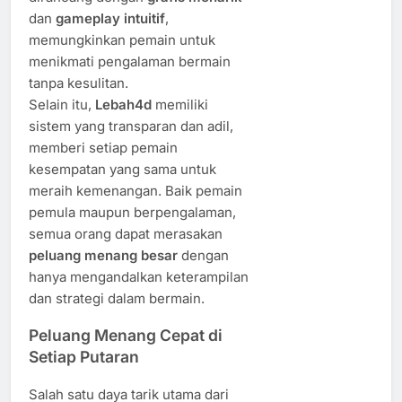
dan
gameplay intuitif
,
memungkinkan pemain untuk
menikmati pengalaman bermain
tanpa kesulitan.
Selain itu,
Lebah4d
memiliki
sistem yang transparan dan adil,
memberi setiap pemain
kesempatan yang sama untuk
meraih kemenangan. Baik pemain
pemula maupun berpengalaman,
semua orang dapat merasakan
peluang menang besar
dengan
hanya mengandalkan keterampilan
dan strategi dalam bermain.
Peluang Menang Cepat di
Setiap Putaran
Salah satu daya tarik utama dari