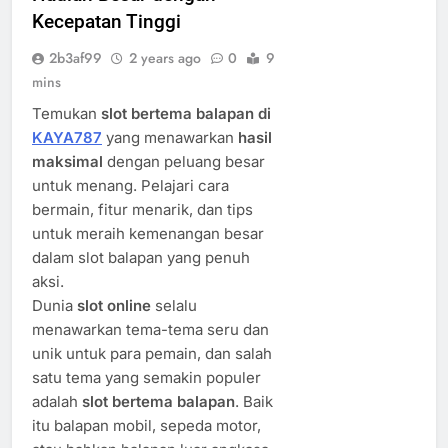
Kecepatan Tinggi
2b3af99
2 years ago
0
9
mins
Temukan
slot bertema balapan di
KAYA787
yang menawarkan
hasil
maksimal
dengan peluang besar
untuk menang. Pelajari cara
bermain, fitur menarik, dan tips
untuk meraih kemenangan besar
dalam slot balapan yang penuh
aksi.
Dunia
slot online
selalu
menawarkan tema-tema seru dan
unik untuk para pemain, dan salah
satu tema yang semakin populer
adalah
slot bertema balapan
. Baik
itu balapan mobil, sepeda motor,