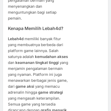
pengalaman bermain yang
menyenangkan dan
menguntungkan bagi setiap
pemain.
Kenapa Memilih Lebah4d?
Lebah4d
memiliki banyak fitur
yang membuatnya berbeda dari
platform game lainnya. Salah
satunya adalah
kemudahan akses
dan
keamanan tingkat tinggi
yang
menjamin pengalaman bermain
yang nyaman. Platform ini juga
menawarkan berbagai jenis game,
dari
game aksi
yang memacu
adrenalin hingga
game strategi
yang mengasah keterampilan.
Semua game yang tersedia
dirancang dengan
grafis menarik