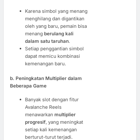
Karena simbol yang menang
menghilang dan digantikan
oleh yang baru, pemain bisa
menang
berulang kali
dalam satu taruhan
.
Setiap penggantian simbol
dapat memicu kombinasi
kemenangan baru.
b. Peningkatan Multiplier dalam
Beberapa Game
Banyak slot dengan fitur
Avalanche Reels
menawarkan
multiplier
progresif
, yang meningkat
setiap kali kemenangan
berturut-turut terjadi.