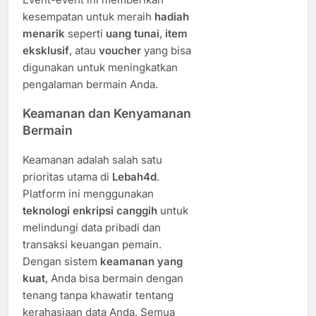
kesempatan untuk meraih
hadiah
menarik
seperti
uang tunai
,
item
eksklusif
, atau
voucher
yang bisa
digunakan untuk meningkatkan
pengalaman bermain Anda.
Keamanan dan Kenyamanan
Bermain
Keamanan adalah salah satu
prioritas utama di
Lebah4d
.
Platform ini menggunakan
teknologi enkripsi canggih
untuk
melindungi data pribadi dan
transaksi keuangan pemain.
Dengan sistem
keamanan yang
kuat
, Anda bisa bermain dengan
tenang tanpa khawatir tentang
kerahasiaan data Anda. Semua