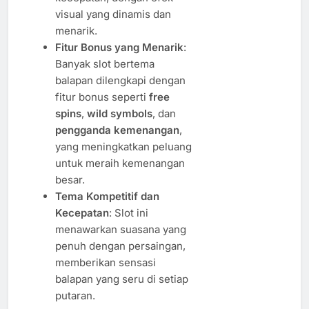
visual yang dinamis dan
menarik.
Fitur Bonus yang Menarik
:
Banyak slot bertema
balapan dilengkapi dengan
fitur bonus seperti
free
spins
,
wild symbols
, dan
pengganda kemenangan
,
yang meningkatkan peluang
untuk meraih kemenangan
besar.
Tema Kompetitif dan
Kecepatan
: Slot ini
menawarkan suasana yang
penuh dengan persaingan,
memberikan sensasi
balapan yang seru di setiap
putaran.