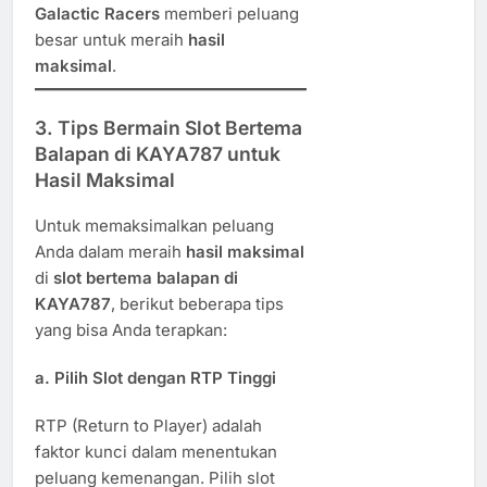
Galactic Racers
memberi peluang
besar untuk meraih
hasil
maksimal
.
3. Tips Bermain Slot Bertema
Balapan di KAYA787 untuk
Hasil Maksimal
Untuk memaksimalkan peluang
Anda dalam meraih
hasil maksimal
di
slot bertema balapan di
KAYA787
, berikut beberapa tips
yang bisa Anda terapkan:
a. Pilih Slot dengan RTP Tinggi
RTP (Return to Player) adalah
faktor kunci dalam menentukan
peluang kemenangan. Pilih slot