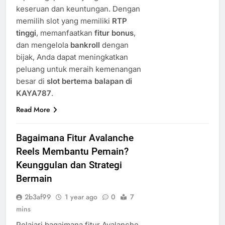
keseruan dan keuntungan. Dengan
memilih slot yang memiliki
RTP
tinggi
, memanfaatkan
fitur bonus
,
dan mengelola
bankroll
dengan
bijak, Anda dapat meningkatkan
peluang untuk meraih kemenangan
besar di
slot bertema balapan di
KAYA787
.
Read More
Bagaimana Fitur Avalanche
Reels Membantu Pemain?
Keunggulan dan Strategi
Bermain
2b3af99
1 year ago
0
7
mins
Pelajari bagaimana fitur Avalanche