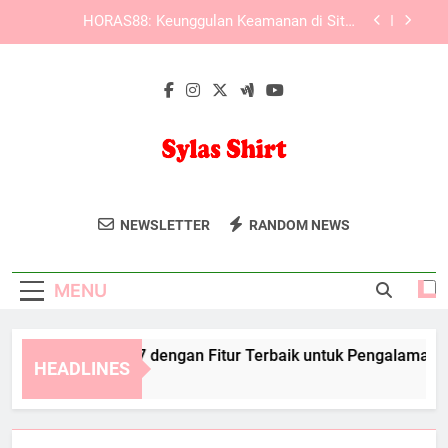
Skip
Update Terbaru KAYA787 LOGIN untuk Akses
to
Lebih Lancar dan Stabil
content
Bagaimana Fitur Multiplier Meningkatkan Potensi
Slot Gacor? Panduan Lengkap dan Strateginya
Bagaimana Horas88 Memanfaatkan Cloud untuk
Skala Global
HORAS88: Keunggulan Keamanan di Situs
Terpercaya
Sylas Shirt
Update Terbaru KAYA787 LOGIN untuk Akses
Tampil Gaya Dengan Koleksi Kaus Dari
Lebih Lancar dan Stabil
NEWSLETTER
RANDOM NEWS
Sylas Shirt. Desain Trendi Untuk
Bagaimana Fitur Multiplier Meningkatkan Potensi
Slot Gacor? Panduan Lengkap dan Strateginya
Kenyamanan Sehari-Hari.
MENU
ternatif Kaya787 dengan Fitur Terbaik untuk Pengalaman Ber
HEADLINES
ears Ago