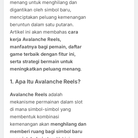
menang untuk menghilang dan
digantikan oleh simbol baru,
menciptakan peluang kemenangan
beruntun dalam satu putaran.
Artikel ini akan membahas
cara
kerja Avalanche Reels,
manfaatnya bagi pemain, daftar
game terbaik dengan fitur ini,
serta strategi bermain untuk
meningkatkan peluang menang
.
1. Apa Itu Avalanche Reels?
Avalanche Reels
adalah
mekanisme permainan dalam slot
di mana simbol-simbol yang
membentuk kombinasi
kemenangan akan
menghilang dan
memberi ruang bagi simbol baru