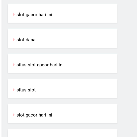
slot gacor hari ini
slot dana
situs slot gacor hari ini
situs slot
slot gacor hari ini