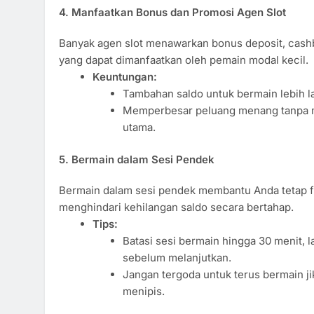
4. Manfaatkan Bonus dan Promosi Agen Slot
Banyak agen slot menawarkan bonus deposit, cashb
yang dapat dimanfaatkan oleh pemain modal kecil.
Keuntungan:
Tambahan saldo untuk bermain lebih l
Memperbesar peluang menang tanpa 
utama.
5. Bermain dalam Sesi Pendek
Bermain dalam sesi pendek membantu Anda tetap 
menghindari kehilangan saldo secara bertahap.
Tips:
Batasi sesi bermain hingga 30 menit, la
sebelum melanjutkan.
Jangan tergoda untuk terus bermain ji
menipis.