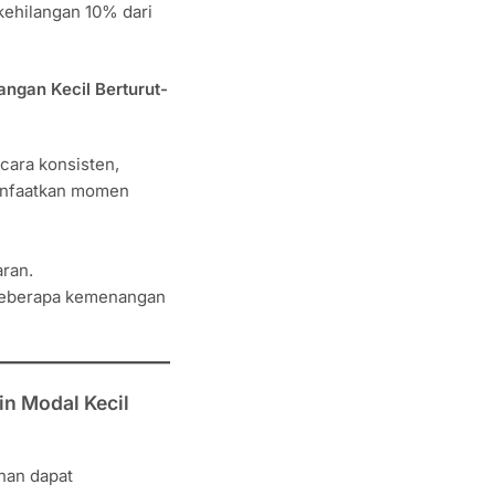
 kehilangan 10% dari
ngan Kecil Berturut-
cara konsisten,
manfaatkan momen
ran.
 beberapa kemenangan
in Modal Kecil
nan dapat