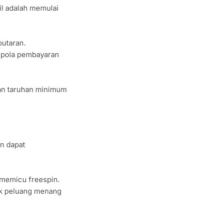
l adalah memulai
utaran.
 pola pembayaran
an taruhan minimum
in dapat
k memicu freespin.
uk peluang menang