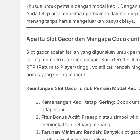
khusus untuk pemain dengan modal kecil. Dengan st
Anda tetap bisa menikmati permainan dan meningk
menang tanpa harus mengeluarkan banyak biaya.
Apa Itu Slot Gacor dan Mengapa Cocok unt
Slot gacor adalah istilah yang digunakan untuk per
sering memberikan kemenangan. Karakteristik utam
RTP (Return to Player) tinggi, volatilitas rendah hin
bonus yang sering muncul.
Keuntungan Slot Gacor untuk Pemain Modal Kecil
Kemenangan Kecil tetapi Sering:
Cocok unt
tetap stabil.
Fitur Bonus Aktif:
Freespin atau simbol wil
meningkatkan peluang menang.
Taruhan Minimum Rendah:
Banyak slot gac
taruhan awal yang terjangkau.