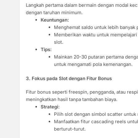
Langkah pertama dalam bermain dengan modal keci
dengan taruhan minimum.
Keuntungan:
Menghemat saldo untuk lebih banyak p
Memberikan waktu untuk mempelajari
slot.
Tips:
Mainkan 20-30 putaran pertama deng
untuk mengamati pola kemenangan.
3. Fokus pada Slot dengan Fitur Bonus
Fitur bonus seperti freespin, pengganda, atau resp
meningkatkan hasil tanpa tambahan biaya.
Strategi:
Pilih slot dengan simbol scatter untu
Manfaatkan fitur cascading reels unt
berturut-turut.