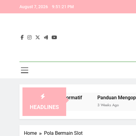
Skip
August 7, 2026
9:51:22 PM
to
content
Syl
Tampil Gay
ang Rapi dan Informatif
Panduan Mengoptimalkan Peng
3 Weeks Ago
HEADLINES
Home
Pola Bermain Slot