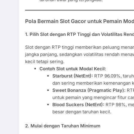
Pola Bermain Slot Gacor untuk Pemain Moda
1. Pilih Slot dengan RTP Tinggi dan Volatilitas Ren
Slot dengan RTP tinggi memberikan peluang menan
jangka panjang, sedangkan volatilitas rendah me
kecil tetapi sering.
Contoh Slot untuk Modal Kecil:
Starburst (NetEnt):
RTP 96.09%, taruh
dan sering memberikan kemenangan ke
Sweet Bonanza (Pragmatic Play):
RTP
untuk pemain yang mengincar fitur cas
Blood Suckers (NetEnt):
RTP 98%, me
besar dengan taruhan kecil.
2. Mulai dengan Taruhan Minimum