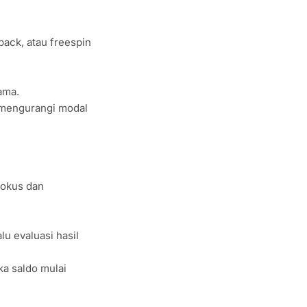
ack, atau freespin
ama.
mengurangi modal
fokus dan
lu evaluasi hasil
ka saldo mulai