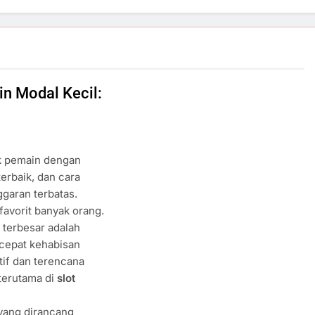
n Modal Kecil:
k pemain dengan
terbaik, dan cara
aran terbatas.
 favorit banyak orang.
 terbesar adalah
cepat kehabisan
tif dan terencana
terutama di
slot
 yang dirancang