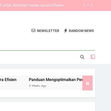
tuk Aktivitas Harian secara Efisien
 Aktivitas Harian yang Lebih Efisien
 Utama KAYA787 untuk Pengguna Baru
NEWSLETTER
RANDOM NEWS
man LEBAH4D yang Rapi dan Informatif
Kenyamanan Sehari-Hari.
tuk Aktivitas Harian secara Efisien
 Aktivitas Harian yang Lebih Efisien
 Utama KAYA787 untuk Pengguna Baru
Panduan Mengoptimalkan Penggunaan LEBAH4D untuk Aktiv
3 Weeks Ago