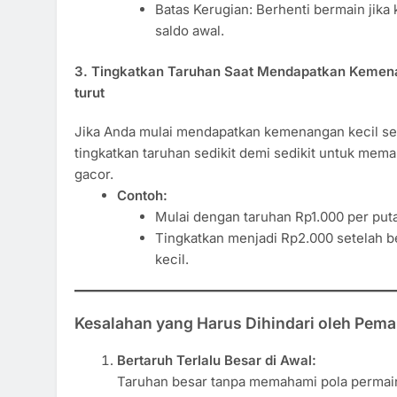
Batas Kerugian: Berhenti bermain jika
saldo awal.
3. Tingkatkan Taruhan Saat Mendapatkan Kemena
turut
Jika Anda mulai mendapatkan kemenangan kecil se
tingkatkan taruhan sedikit demi sedikit untuk me
gacor.
Contoh:
Mulai dengan taruhan Rp1.000 per puta
Tingkatkan menjadi Rp2.000 setelah
kecil.
Kesalahan yang Harus Dihindari oleh Pema
Bertaruh Terlalu Besar di Awal:
Taruhan besar tanpa memahami pola permai