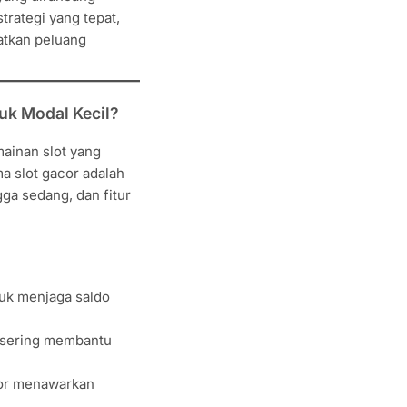
rategi yang tepat,
atkan peluang
uk Modal Kecil?
mainan slot yang
a slot gacor adalah
gga sedang, dan fitur
:
uk menjaga saldo
d sering membantu
or menawarkan