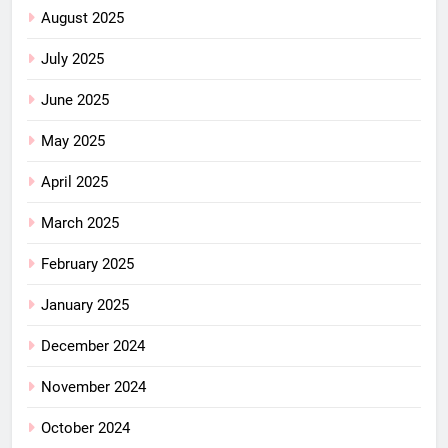
August 2025
July 2025
June 2025
May 2025
April 2025
March 2025
February 2025
January 2025
December 2024
November 2024
October 2024