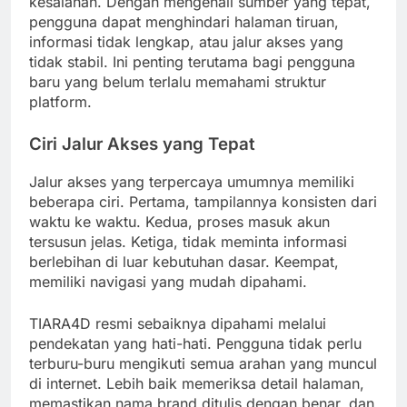
kesalahan. Dengan mengenali sumber yang tepat,
pengguna dapat menghindari halaman tiruan,
informasi tidak lengkap, atau jalur akses yang
tidak stabil. Ini penting terutama bagi pengguna
baru yang belum terlalu memahami struktur
platform.
Ciri Jalur Akses yang Tepat
Jalur akses yang terpercaya umumnya memiliki
beberapa ciri. Pertama, tampilannya konsisten dari
waktu ke waktu. Kedua, proses masuk akun
tersusun jelas. Ketiga, tidak meminta informasi
berlebihan di luar kebutuhan dasar. Keempat,
memiliki navigasi yang mudah dipahami.
TIARA4D resmi sebaiknya dipahami melalui
pendekatan yang hati-hati. Pengguna tidak perlu
terburu-buru mengikuti semua arahan yang muncul
di internet. Lebih baik memeriksa detail halaman,
memastikan nama brand ditulis dengan benar, dan