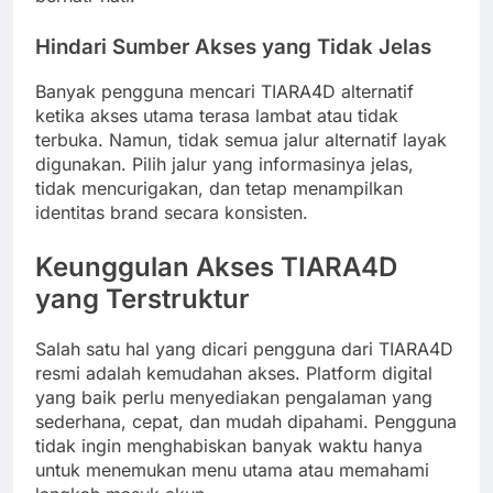
Hindari Sumber Akses yang Tidak Jelas
Banyak pengguna mencari TIARA4D alternatif
ketika akses utama terasa lambat atau tidak
terbuka. Namun, tidak semua jalur alternatif layak
digunakan. Pilih jalur yang informasinya jelas,
tidak mencurigakan, dan tetap menampilkan
identitas brand secara konsisten.
Keunggulan Akses TIARA4D
yang Terstruktur
Salah satu hal yang dicari pengguna dari TIARA4D
resmi adalah kemudahan akses. Platform digital
yang baik perlu menyediakan pengalaman yang
sederhana, cepat, dan mudah dipahami. Pengguna
tidak ingin menghabiskan banyak waktu hanya
untuk menemukan menu utama atau memahami