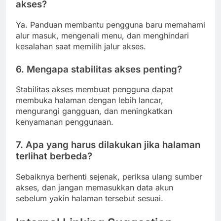
akses?
Ya. Panduan membantu pengguna baru memahami
alur masuk, mengenali menu, dan menghindari
kesalahan saat memilih jalur akses.
6. Mengapa stabilitas akses penting?
Stabilitas akses membuat pengguna dapat
membuka halaman dengan lebih lancar,
mengurangi gangguan, dan meningkatkan
kenyamanan penggunaan.
7. Apa yang harus dilakukan jika halaman
terlihat berbeda?
Sebaiknya berhenti sejenak, periksa ulang sumber
akses, dan jangan memasukkan data akun
sebelum yakin halaman tersebut sesuai.