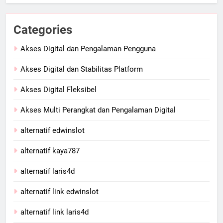
Categories
Akses Digital dan Pengalaman Pengguna
Akses Digital dan Stabilitas Platform
Akses Digital Fleksibel
Akses Multi Perangkat dan Pengalaman Digital
alternatif edwinslot
alternatif kaya787
alternatif laris4d
alternatif link edwinslot
alternatif link laris4d