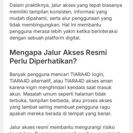
Dalam praktiknya, jalur akses yang tepat biasanya
memiliki tampilan konsisten, informasi yang
mudah dipahami, serta alur penggunaan yang
tidak membingungkan. Hal ini membantu
pengguna merasa lebih yakin ketika berinteraksi
dengan sebuah platform digital.
Mengapa Jalur Akses Resmi
Perlu Diperhatikan?
Banyak pengguna mencari TIARA4D login,
TIARA4D alternatif, atau TIARA4D akses aman
karena ingin menghindari kendala saat masuk
akun. Masalah umum seperti halaman tidak
terbuka, tampilan berbeda, atau proses akses
yang lambat sering membuat pengguna ragu
apakah mereka berada di tempat yang benar.
Jalur akses resmi membantu mengurangi risiko