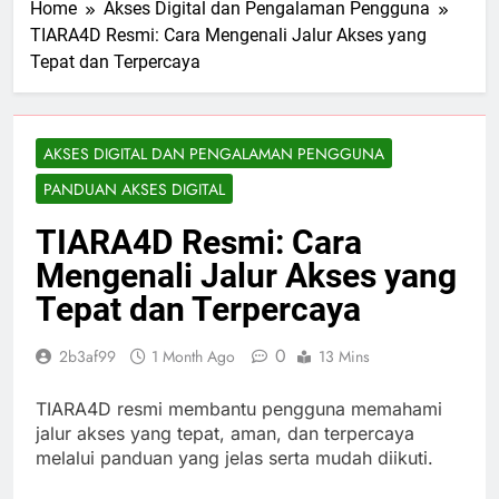
Home
Akses Digital dan Pengalaman Pengguna
TIARA4D Resmi: Cara Mengenali Jalur Akses yang
Tepat dan Terpercaya
AKSES DIGITAL DAN PENGALAMAN PENGGUNA
PANDUAN AKSES DIGITAL
TIARA4D Resmi: Cara
Mengenali Jalur Akses yang
Tepat dan Terpercaya
0
2b3af99
1 Month Ago
13 Mins
TIARA4D resmi membantu pengguna memahami
jalur akses yang tepat, aman, dan terpercaya
melalui panduan yang jelas serta mudah diikuti.