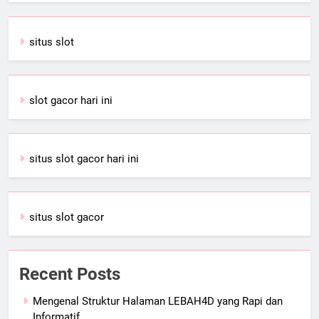
situs slot
slot gacor hari ini
situs slot gacor hari ini
situs slot gacor
Recent Posts
Mengenal Struktur Halaman LEBAH4D yang Rapi dan
Informatif