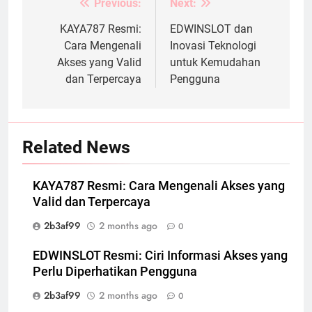
Previous:
Next:
Post
navigation
KAYA787 Resmi:
EDWINSLOT dan
Cara Mengenali
Inovasi Teknologi
Akses yang Valid
untuk Kemudahan
dan Terpercaya
Pengguna
Related News
KAYA787 Resmi: Cara Mengenali Akses yang
Valid dan Terpercaya
2b3af99
2 months ago
0
EDWINSLOT Resmi: Ciri Informasi Akses yang
Perlu Diperhatikan Pengguna
2b3af99
2 months ago
0