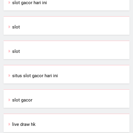
slot gacor hari ini
slot
slot
situs slot gacor hari ini
slot gacor
live draw hk