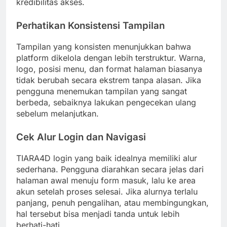
kredibilitas akses.
Perhatikan Konsistensi Tampilan
Tampilan yang konsisten menunjukkan bahwa
platform dikelola dengan lebih terstruktur. Warna,
logo, posisi menu, dan format halaman biasanya
tidak berubah secara ekstrem tanpa alasan. Jika
pengguna menemukan tampilan yang sangat
berbeda, sebaiknya lakukan pengecekan ulang
sebelum melanjutkan.
Cek Alur Login dan Navigasi
TIARA4D login yang baik idealnya memiliki alur
sederhana. Pengguna diarahkan secara jelas dari
halaman awal menuju form masuk, lalu ke area
akun setelah proses selesai. Jika alurnya terlalu
panjang, penuh pengalihan, atau membingungkan,
hal tersebut bisa menjadi tanda untuk lebih
berhati-hati.