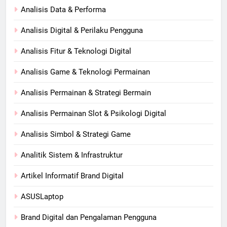
Analisis Data & Performa
Analisis Digital & Perilaku Pengguna
Analisis Fitur & Teknologi Digital
Analisis Game & Teknologi Permainan
Analisis Permainan & Strategi Bermain
Analisis Permainan Slot & Psikologi Digital
Analisis Simbol & Strategi Game
Analitik Sistem & Infrastruktur
Artikel Informatif Brand Digital
ASUSLaptop
Brand Digital dan Pengalaman Pengguna