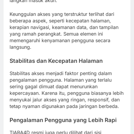
langkah masuk akun.
Keunggulan akses yang terstruktur terlihat dari
beberapa aspek, seperti kecepatan halaman,
kerapian navigasi, keamanan data, dan tampilan
yang ramah perangkat. Semua elemen ini
memengaruhi kenyamanan pengguna secara
langsung.
Stabilitas dan Kecepatan Halaman
Stabilitas akses menjadi faktor penting dalam
pengalaman pengguna. Halaman yang terlalu
sering gagal dimuat dapat menurunkan
kepercayaan. Karena itu, pengguna biasanya lebih
menyukai jalur akses yang ringan, responsif, dan
tetap nyaman digunakan pada jaringan berbeda.
Pengalaman Pengguna yang Lebih Rapi
TIARA4D resmi juga perlu dilihat dari sisi