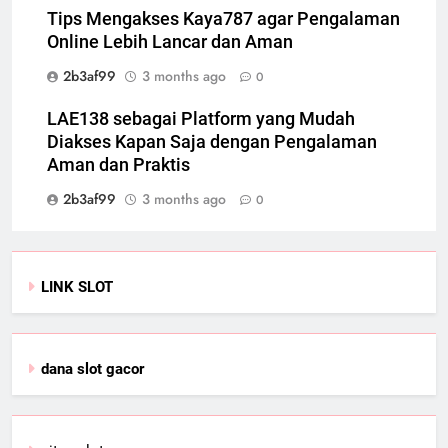
Tips Mengakses Kaya787 agar Pengalaman
Online Lebih Lancar dan Aman
2b3af99
3 months ago
0
LAE138 sebagai Platform yang Mudah
Diakses Kapan Saja dengan Pengalaman
Aman dan Praktis
2b3af99
3 months ago
0
LINK SLOT
dana slot gacor