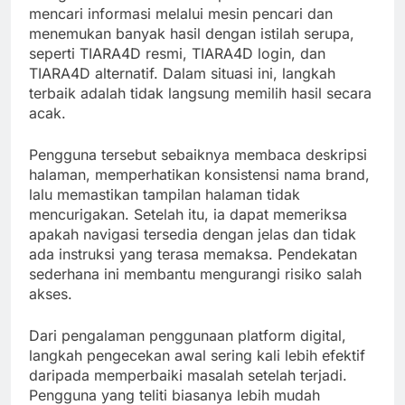
mencari informasi melalui mesin pencari dan
menemukan banyak hasil dengan istilah serupa,
seperti TIARA4D resmi, TIARA4D login, dan
TIARA4D alternatif. Dalam situasi ini, langkah
terbaik adalah tidak langsung memilih hasil secara
acak.
Pengguna tersebut sebaiknya membaca deskripsi
halaman, memperhatikan konsistensi nama brand,
lalu memastikan tampilan halaman tidak
mencurigakan. Setelah itu, ia dapat memeriksa
apakah navigasi tersedia dengan jelas dan tidak
ada instruksi yang terasa memaksa. Pendekatan
sederhana ini membantu mengurangi risiko salah
akses.
Dari pengalaman penggunaan platform digital,
langkah pengecekan awal sering kali lebih efektif
daripada memperbaiki masalah setelah terjadi.
Pengguna yang teliti biasanya lebih mudah