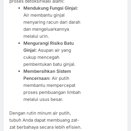
proses detoksifikasi alami:
Mendukung Fungsi Ginjal:
Air membantu ginjal
menyaring racun dari darah
dan mengeluarkannya
melalui urin.
Mengurangi Risiko Batu
Ginjal:
Asupan air yang
cukup mencegah
pembentukan batu ginjal.
Membersihkan Sistem
Pencernaan:
Air putih
membantu mempercepat
proses pembuangan limbah
melalui usus besar.
Dengan rutin minum air putih,
tubuh Anda dapat membuang zat-
zat berbahaya secara lebih efisien.