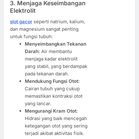
3. Menjaga Keseimbangan
Elektrolit
slot gacor
seperti natrium, kalium,
dan magnesium sangat penting
untuk fungsi tubuh:
Menyeimbangkan Tekanan
Darah:
Air membantu
menjaga kadar elektrolit
yang stabil, yang berdampak
pada tekanan darah.
Mendukung Fungsi Otot:
Cairan tubuh yang cukup
memastikan kontraksi otot
yang lancar.
Mengurangi Kram Otot:
Hidrasi yang baik mencegah
ketegangan otot yang sering
terjadi akibat aktivitas fisik.