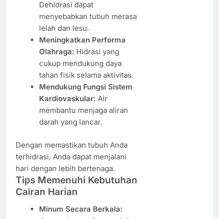
Dehidrasi dapat
menyebabkan tubuh merasa
lelah dan lesu.
Meningkatkan Performa
Olahraga:
Hidrasi yang
cukup mendukung daya
tahan fisik selama aktivitas.
Mendukung Fungsi Sistem
Kardiovaskular:
Air
membantu menjaga aliran
darah yang lancar.
Dengan memastikan tubuh Anda
terhidrasi, Anda dapat menjalani
hari dengan lebih bertenaga.
Tips Memenuhi Kebutuhan
Cairan Harian
Minum Secara Berkala: