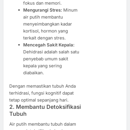
fokus dan memori.
Mengurangi Stres:
Minum
air putih membantu
menyeimbangkan kadar
kortisol, hormon yang
terkait dengan stres.
Mencegah Sakit Kepala:
Dehidrasi adalah salah satu
penyebab umum sakit
kepala yang sering
diabaikan.
Dengan memastikan tubuh Anda
terhidrasi, fungsi kognitif dapat
tetap optimal sepanjang hari.
2. Membantu Detoksifikasi
Tubuh
Air putih membantu tubuh dalam