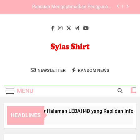
Skip
Panduan Mengoptimalkan Penggunaan LEBAH4D
to
untuk Aktivitas Harian yang Lebih Efisien
content
Memahami Fitur Utama KAYA787 untuk Pengguna
Baru
Mengenal Struktur Halaman LEBAH4D yang Rapi
dan Informatif
Panduan Mengoptimalkan Penggunaan
EDWINSLOT untuk Aktivitas Harian secara Efisien
Sylas Shirt
Panduan Mengoptimalkan Penggunaan LEBAH4D
Tampil Gaya Dengan Koleksi Kaus Dari
untuk Aktivitas Harian yang Lebih Efisien
NEWSLETTER
RANDOM NEWS
Sylas Shirt. Desain Trendi Untuk
Memahami Fitur Utama KAYA787 untuk Pengguna
Baru
Kenyamanan Sehari-Hari.
MENU
ngenal Struktur Halaman LEBAH4D yang Rapi dan Informatif
HEADLINES
Weeks Ago