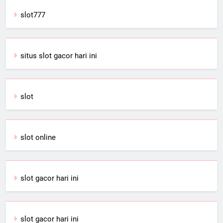
slot777
situs slot gacor hari ini
slot
slot online
slot gacor hari ini
slot gacor hari ini