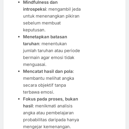
Mindfulness dan
introspeksi
: mengambil jeda
untuk menenangkan pikiran
sebelum membuat
keputusan.
Menetapkan batasan
taruhan
: menentukan
jumlah taruhan atau periode
bermain agar emosi tidak
menguasai.
Mencatat hasil dan pola
:
membantu melihat angka
secara objektif tanpa
terbawa emosi.
Fokus pada proses, bukan
hasil
: menikmati analisis
angka atau pembelajaran
probabilitas daripada hanya
mengejar kemenangan.