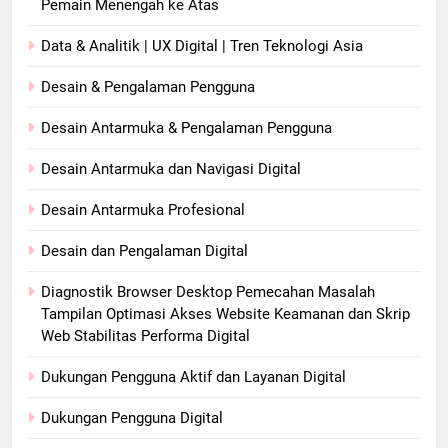
Pemain Menengah ke Atas
Data & Analitik | UX Digital | Tren Teknologi Asia
Desain & Pengalaman Pengguna
Desain Antarmuka & Pengalaman Pengguna
Desain Antarmuka dan Navigasi Digital
Desain Antarmuka Profesional
Desain dan Pengalaman Digital
Diagnostik Browser Desktop Pemecahan Masalah
Tampilan Optimasi Akses Website Keamanan dan Skrip
Web Stabilitas Performa Digital
Dukungan Pengguna Aktif dan Layanan Digital
Dukungan Pengguna Digital