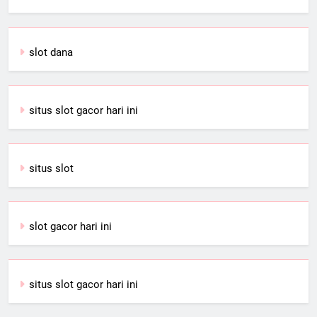
slot dana
situs slot gacor hari ini
situs slot
slot gacor hari ini
situs slot gacor hari ini