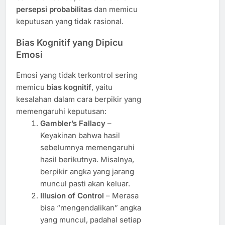
persepsi probabilitas
dan memicu
keputusan yang tidak rasional.
Bias Kognitif yang Dipicu
Emosi
Emosi yang tidak terkontrol sering
memicu
bias kognitif
, yaitu
kesalahan dalam cara berpikir yang
memengaruhi keputusan:
Gambler’s Fallacy
–
Keyakinan bahwa hasil
sebelumnya memengaruhi
hasil berikutnya. Misalnya,
berpikir angka yang jarang
muncul pasti akan keluar.
Illusion of Control
– Merasa
bisa “mengendalikan” angka
yang muncul, padahal setiap