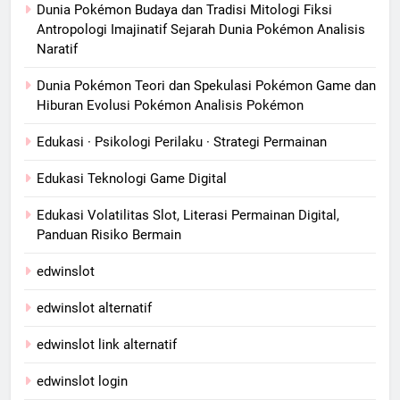
Dunia Pokémon Budaya dan Tradisi Mitologi Fiksi
Antropologi Imajinatif Sejarah Dunia Pokémon Analisis
Naratif
Dunia Pokémon Teori dan Spekulasi Pokémon Game dan
Hiburan Evolusi Pokémon Analisis Pokémon
Edukasi · Psikologi Perilaku · Strategi Permainan
Edukasi Teknologi Game Digital
Edukasi Volatilitas Slot, Literasi Permainan Digital,
Panduan Risiko Bermain
edwinslot
edwinslot alternatif
edwinslot link alternatif
edwinslot login